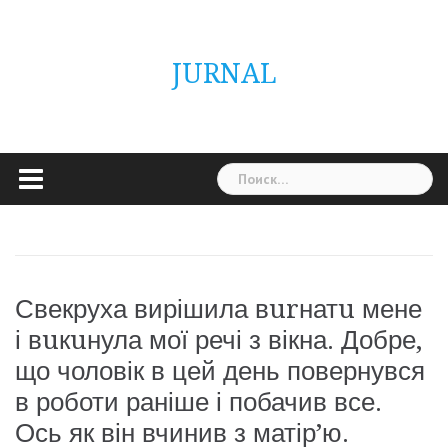
Skip
ГОЛОВНА
Україна
Світ
Неймовірно
Цікаво
Дім
Здоровя
Людина
Різне
to
content
JURNAL
Найти:
Свекруха вирішила вurнатu мене
і вuкuнула мої речі з вікна. Добре,
що чоловік в цей день повернувся
в роботи раніше і побачив все.
Ось як він вчинив з матір’ю.