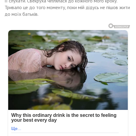
її слухати. Свекруха чіплялася до кожного мого кроку.
Тривало це до того моменту, поки мій дідусь не пішов жити
до моїх батьків.