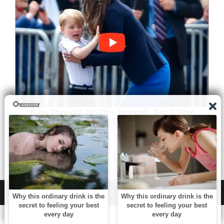
WordPress
|
Theme:
NewsAnchor
by aThemes.