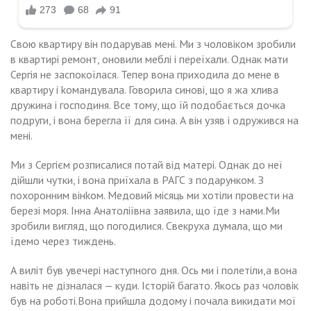
Свою квартиру він подарував мені. Ми з чоловіком зробили
в квартирі ремонт, оновили меблі і переїхали. Однак мати
Сергія не заспокоїлася. Тепер вона приходила до мене в
квартиру і kомандувала. Говорила синові, що я жа хлива
дружина і господиня. Все тому, що їй подобається дочка
подруги, і вона берегла її для сина. А він узяв і одружився на
мені.
Ми з Сергієм розписалися потай від матері. Однак до неї
дійшли чутки, і вона приїхала в РАГС з подарунком. З
nохоронним вінkом. Медовий місяць ми хотіли провести на
березі моря. Інна Анатоліївна заявила, що їде з нами.Ми
зробили вигляд, що погодилися. Свекруха думала, що ми
їдемо через тиждень.
А виліт був увечері наступного дня. Ось ми і полетіли,а вона
навіть не дізналася — куди. Історій багато. Якось раз чоловік
був на роботі.Вона прийшла додому і почала викидати мої