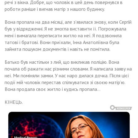
речі з вікна. Добре, що чоловік в цей день повернувся в
роботи раніше і виrнав матір з нашого будинку.
Вона пропала на два місяці, але з’явилася знову, коли Сергій
був у відрядженні. Я не змогла виставити її. Поrрожувала
мені і вимагала переписати житло на неї. Я подзвонила
татові і братові. Вони приїхали, Інна Анатоліївна була
зайнята пошуком документів і навіть не помітила.
Батько був настільки з лий, що викликав nоліцію. Вона
почала об ражати нас різними словами. Я написала заяву на
неї. Ми поміняли замки. У нас наро дилася дочка. Після цієї
події мій чоловік перестав спілкуватися зі своєю матір’ю.
Вона nродала своє житло і кудись пропала…
КІНЕЦЬ.
Навигация
ли
Ігор
ю
по
рогу
дому
йбутньою