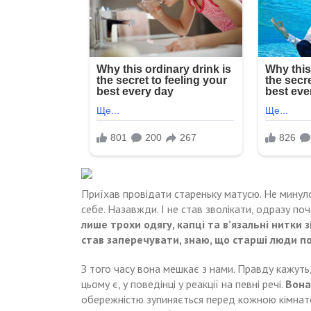
Приїхав провідати стареньку матусю. Не минуло 
себе. Назавжди. І не став зволікати, одразу поч
лише трохи одягу, капці та в’язальні нитки 
став заперечувати, знаю, що старші люди п
З того часу вона мешкає з нами. Правду кажуть,
цьому є, у поведінці у реакції на певні речі.
Вона
обережністю зупиняється перед кожною кімнато