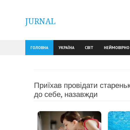
Skip
to
content
JURNAL
ГОЛОВНА
УКРАЇНА
СВІТ
НЕЙМОВІРНО
Приїхав провідати стареньк
до себе, назавжди