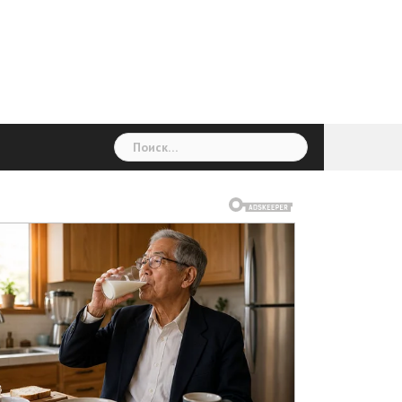
ГОЛОВНА
Україна
Світ
Неймовірно
Цікаво
Дім
Здоровя
Людина
Різне
Найти: