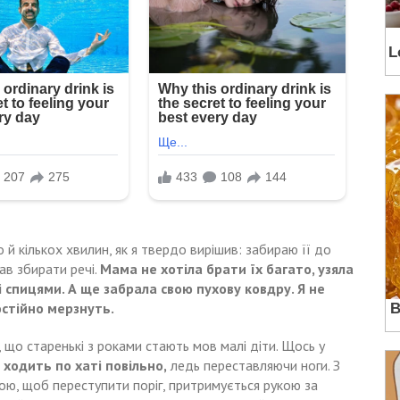
й кількох хвилин, як я твердо вирішив: забираю її до
ав збирати речі.
Мама не хотіла брати їх багато, узяла
зі спицями. А ще забрала свою пухову ковдру. Я не
остійно мерзнуть.
 що старенькі з роками стають мов малі діти. Щось у
 ходить по хаті повільно,
ледь переставляючи ноги. З
ю, щоб переступити поріг, притримується рукою за