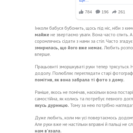
Інколи бабуся бубонить, щось під ніс, ніби з ки
майже
не звертаємо уваги. Вона часто спить. А
соромлячись сідати з нами за стіл. Часто згадує
змирилась, що його вже немає.
Любить розпові
вперше.
Працьовиті зморшкуваті руки тепер трясуться. 
додолу. Полюбляє переглядати старі фотографії
помітив, як вона забрала ті фото з дому.
Раніше, якось не помічав, наскільки вона постар
самостійна, як колись та потребує певного дог
якусь дурницю.
Тому за нею потрібно нагляда
Дуже любить, коли ми усі повертаємось додому.
Але руки вже не настільки вправні й пальці не 
нам в’язала.