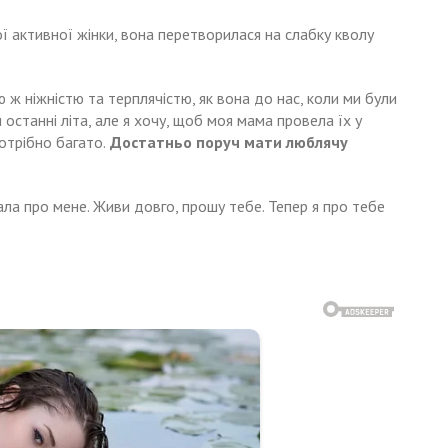
ої активної жінки, вона перетворилася на слабку кволу
 ж ніжністю та терплячістю, як вона до нас, коли ми були
останні літа, але я хочу, щоб моя мама провела їх у
потрібно багато.
Достатньо поруч мати люблячу
ла про мене. Живи довго, прошу тебе. Тепер я про тебе