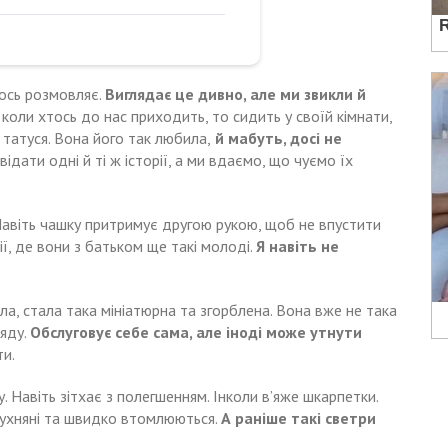
мось розмовляє.
Виглядає це дивно, але ми звикли й
 коли хтось до нас приходить, то сидить у своїй кімнати,
 татуся. Вона його так любила,
й мабуть, досі не
дати одні й ті ж історії, а ми вдаємо, що чуємо їх
Навіть чашку притримує другою рукою, щоб не впустити
, де вони з батьком ще такі молоді.
Я навіть не
іла, стала така мініатюрна та згорблена. Вона вже не така
ляду.
Обслуговує себе сама, але іноді може утнути
ти.
 Навіть зітхає з полегшенням. Інколи в’яже шкарпетки.
слухняні та швидко втомлюються.
А раніше такі светри