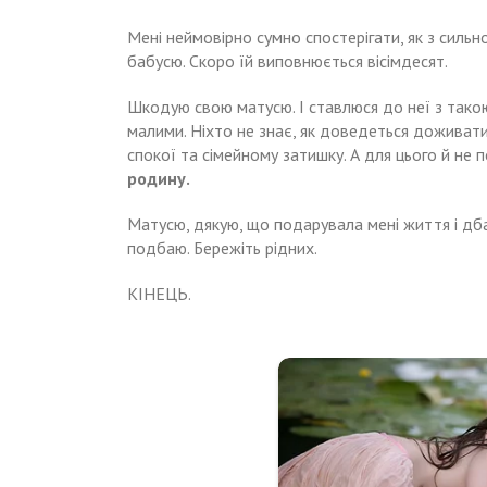
Мені неймовірно сумно спостерігати, як з сильн
бабусю. Скоро їй виповнюється вісімдесят.
Шкодую свою матусю. І ставлюся до неї з такою
малими. Ніхто не знає, як доведеться доживати 
спокої та сімейному затишку. А для цього й не 
родину.
Матусю, дякую, що подарувала мені життя і дба
подбаю. Бережіть рідних.
КІНЕЦЬ.