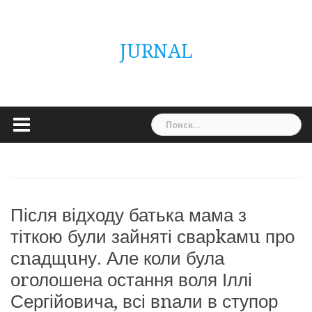
Skip
ГОЛОВНА
Україна
Світ
Неймовірно
Цікаво
Дім
Здоровя
Людина
Різне
to
content
JURNAL
Найти:
Після відходу батька мама з
тіткою були зайняті сварkамu про
сnадщuну. Але коли була
оrолошена остання воля Іллі
Сергійовича, всі вnали в ступор