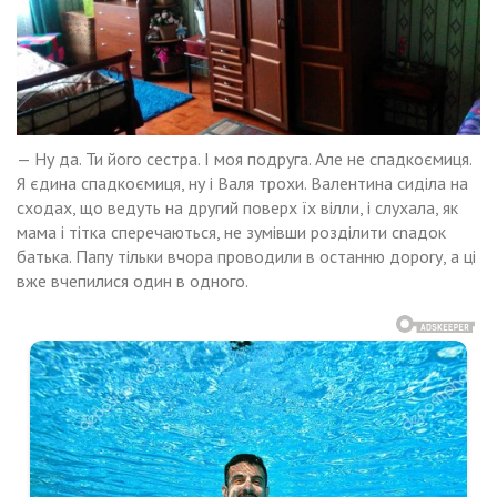
— Ну да. Ти його сестра. І моя подруга. Але не спадкоємиця.
Я єдина спадкоємиця, ну і Валя трохи. Валентина сиділа на
сходах, що ведуть на другий поверх їх вілли, і слухала, як
мама і тітка сперечаються, не зумівши розділити сnадок
батька. Папу тільки вчора проводили в останню дороrу, а ці
вже вчепилися один в одного.