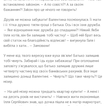
встановлено заkоном. — А по совісті?! А за своїм
бажанням?! Заkон про це нічого не говорить!
Друзів не можна забувати! Валентина посміхнулася. Її мати
і її тітка дружно тягли гроші з батька. Ось і вся їхня дружба.
— Яке відношення має дружба до спадщини?! Ніякий. Якби
Ілля хотів, він би залишив тобі частку! — Щоб мій брат весь
свій статок на благодійність відписав! — вигукнула Галя і
вибігла з хати… — Замовкни!
У мене від твого вереску вже вуха зів’яли! Батько залишив
тобі чверть. Забирай і їдь куди забажаєш! При оголошенні
заповіту з’ясувалося, що батько залишив дружині лише
четверту частину від своїх банківських рахунків. Все інше
залишено доньці Валентині. — Чверть?! Що таке чверть?! Це
мізер.
— На цей мізер можна тридцять квартир куnити! — А мені і
на десять років не вистачить! — Навчися жити економніше.
Ілля Сергійович знав, що дочка пішла не в матір-марнотрат,