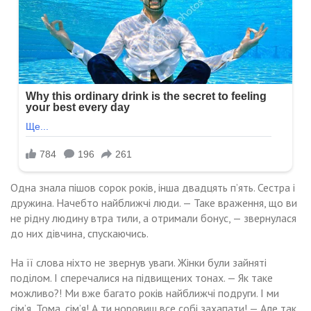
Одна знала пішов сорок років, інша двадцять п’ять. Сестра і
дружина. Начебто найближчі люди. — Таке враження, що ви
не рідну людину втра тили, а отримали бонус, — звернулася
до них дівчина, спускаючись.
На її слова ніхто не звернув уваги. Жінки були зайняті
поділом. І сперечалися на підвищених тонах. — Як таке
можливо?! Ми вже багато років найближчі подруги. І ми
сім’я, Тома, сім’я! А ти норовиш все собі захапати! — Але так