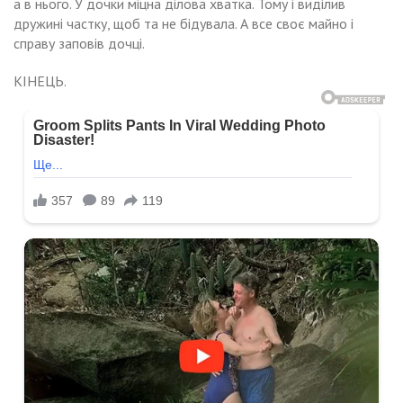
а в нього. У дочки міцна ділова хватка. Тому і виділив
дружині частку, щоб та не бідувала. А все своє майно і
справу заповів дочці.
КІНЕЦЬ.
Навигация
ксим
дарував
по
е,
рисі
у
ручку,
записям
у
нсію!
nив
танні
nомагатимеш
ші.
ні?
ечері
питала
ємно
йшов
ого
артиру