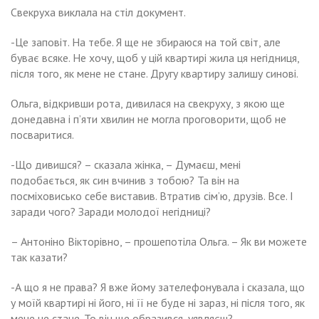
Свекруха виклала на стіл документ.
-Це заповіт. На тебе. Я ще не збираюся на той світ, але
буває всяке. Не хочу, щоб у цій квартирі жила ця негідниця,
після того, як мене не стане. Другу квартиру залишу синові.
Ольга, відкривши рота, дивилася на свекруху, з якою ще
донедавна і п’яти хвилин не могла проговорити, щоб не
посваритися.
-Що дивишся? – сказала жінка, – Думаєш, мені
подобається, як син вчинив з тобою? Та він на
посміховисько себе виставив. Втратив сім’ю, друзів. Все. І
заради чого? Заради молодої негідниці?
– Антоніно Вікторівно, – прошепотіла Ольга. – Як ви можете
так казати?
-А що я не права? Я вже йому зателефонувала і сказала, що
у моїй квартирі ні його, ні її не буде ні зараз, ні після того, як
мене не стане. То він ще образився, уявляєш?