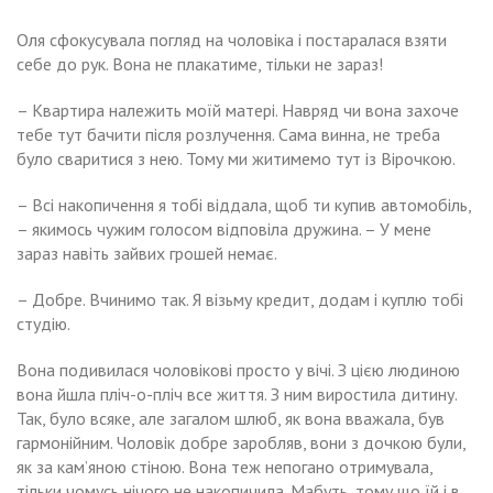
Оля сфокусувала погляд на чоловіка і постаралася взяти
себе до рук. Вона не плакатиме, тільки не зараз!
– Квартира належить моїй матері. Навряд чи вона захоче
тебе тут бачити після розлучення. Сама винна, не треба
було сваритися з нею. Тому ми житимемо тут із Вірочкою.
– Всі накопичення я тобі віддала, щоб ти купив автомобіль,
– якимось чужим голосом відповіла дружина. – У мене
зараз навіть зайвих грошей немає.
– Добре. Вчинимо так. Я візьму кредит, додам і куплю тобі
студію.
Вона подивилася чоловікові просто у вічі. З цією людиною
вона йшла пліч-о-пліч все життя. З ним виростила дитину.
Так, було всяке, але загалом шлюб, як вона вважала, був
гармонійним. Чоловік добре заробляв, вони з дочкою були,
як за кам’яною стіною. Вона теж непогано отримувала,
тільки чомусь нічого не накопичила. Мабуть, тому що їй і в