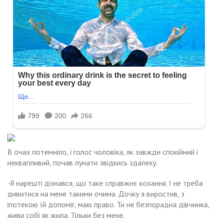
В очах потемніло, і голос чоловіка, як завжди спокійний і
неквапливий, почав лунати звідкись здалеку.
-Я нарешті дізнався, що таке справжнє кохання. І не треба
дивитися на мене такими очима. Дочку я виростив, з
іпотекою їй допоміг, маю право. Ти не безпорадна дівчинка,
живи собі як жила. Тільки без мене.