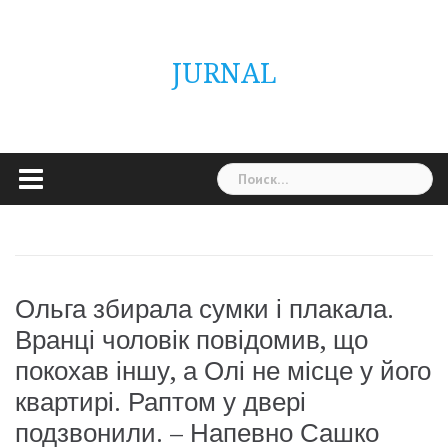
Skip
ГОЛОВНА
Україна
Світ
Неймовірно
Цікаво
Дім
Здоровя
Людина
Різне
to
content
JURNAL
Найти:
Ольга збирала сумки і плакала.
Вранці чоловік повідомив, що
покохав іншу, а Олі не місце у його
квартирі. Раптом у двері
подзвонили. – Напевно Сашко