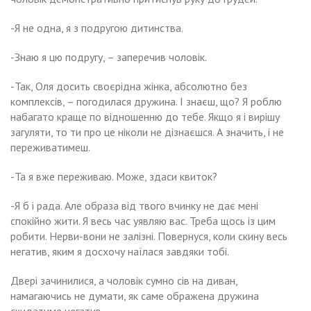
-Я не одна, я з подругою дитинства.
-Знаю я цю подругу, – заперечив чоловік.
-Так, Оля досить своєрідна жінка, абсолютно без
комплексів, – погодилася дружина. І знаєш, що? Я роблю
набагато краще по відношенню до тебе. Якщо я і вирішу
загуляти, то ти про це ніколи не дізнаєшся. А значить, і не
переживатимеш.
-Та я вже переживаю. Може, здаси квиток?
-Я б і рада. Але образа від твого вчинку не дає мені
спокійно жити. Я весь час уявляю вас. Треба щось із цим
робити. Нерви-вони не залізні. Повернуся, коли скину весь
негатив, яким я досхочу наїлася завдяки тобі.
Двері зачинилися, а чоловік сумно сів на диван,
намагаючись не думати, як саме ображена дружина