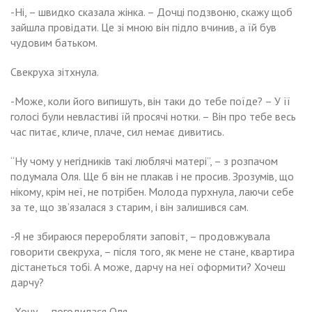
-Ні, – швидко сказала жінка. – Дочці подзвоню, скажу щоб
зайшла провідати. Це зі мною він підло вчинив, а їй був
чудовим батьком.
Свекруха зітхнула.
-Може, коли його випишуть, він таки до тебе поїде? – У її
голосі були невластиві їй просячі нотки. – Він про тебе весь
час питає, кличе, плаче, сил немає дивитись.
“Ну чому у негідників такі люблячі матері”, – з розпачом
подумала Оля. Ще б він не плакав і не просив. Зрозумів, що
нікому, крім неї, не потрібен. Молода пурхнула, лаючи себе
за те, що зв’язалася з старим, і він залишився сам.
-Я не збираюся переробляти заповіт, – продовжувала
говорити свекруха, – після того, як мене не стане, квартира
дістанеться тобі. А може, дарчу на неї оформити? Хочеш
дарчу?
-Хочу, – погодилася Оля.