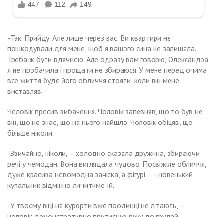
-Так. Прийду. Але лише через вас. Ви квартири не
пошкодували для мене, щоб я вашого сина не залишала.
Треба ж бути вдячною. Але одразу вам говорю, Олександра
я не пробачила і прощати не збираюся. У мене перед очима
все життя буде його обличчя стояти, коли він мене
виставляв.
Чоловік просив вибачення. Чоловік запевняв, що то був не
він, що не знає, що на нього найшло. Чоловік обіцяв, що
більше ніколи.
-Звичайно, ніколи, – холодно сказала дружина, збираючи
речі у чемодан. Вона виглядала чудово. Посвіжіле обличчя,
дуже красива новомодна зачіска, а фігурі… – новенький
купальник відмінно личитиме їй.
-У твоєму віці на курорти вже поодинці не літають, –
чоловік демонстративно притиснув руку до грудей.