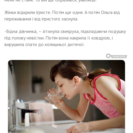
Жінки відкрили ігристе. Потім ще одне. А потім Ольга від
переживання і від ігристого заснула.
-Бідна дівчинка, – зітхнула свекруха, підкладаючи подушку
під голову невістки. Потім вона накрила її ковдрою, і
вирушила спати до колишньої дитячої.