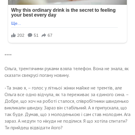
****
Ольга, тремтячими руками взяла телефон. Вона не знала, як
сказати свекрусі погану новину.
-Та знаю я, – голос у літньої жінки майже не тремтів, але
Ольга все одно відчула, як та переживає за єдиного сина. –
Добре, що хоч на роботі сталося, співробітники швиденько
викликали швидку. Зараз він стабільний. А я припускала, що
так буде. Думав, що з молоденькою і сам став молодим. Ага
зараз. А недуги то нікуди не поділися. Я що хотіла спитати?
Ти прийдеш відвідати його?