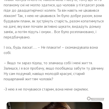
поганому сні не могло здатися, що чоловік у п’ятдесят років
піде до двадцятирічної колеги. Та він навіть не цікавився
ліжком! Так, з нею не цікавився. Їм було добре разом, вони
будували плани, як зустрінуть старість, разом копатимуться
на дачі, яку вже почали активно шукати, видадуть доньку
заміж, а потім підуть і онуки… Все було розплановано, і
передбачувано.
І ось, будь ласка!….. – Не плакати! – скомандувала вона
собі.
– Якщо ти зараз підеш, то зламаєш собі і мені життя.
Залишся, і я все пробачу, якщо пообіцяєш забути ту дівчину.
Ну сам подумай, навіщо молодій красуні, старий
пошарпаний життям чоловік?
-З нею я не почуваюся старим, вона мене окрилює.