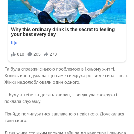
Та була справжнісінькою проблемою в їхньому житті.
Колись вона думала, що саме свекруха розведе сина з нею.
Жінки недолюблювали один одного.
– Буду в тебе за десять хвилин, – вигукнула свекруха і
поклала слухавку.
Прийде помилуватися заплаканою невісткою. Дочекалася
таки свого.
Літня жінка стрімким кроком зайшла до квартири і окинула