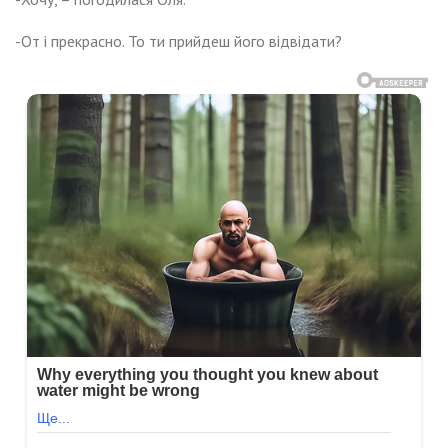
-От і прекрасно. То ти прийдеш його відвідати?