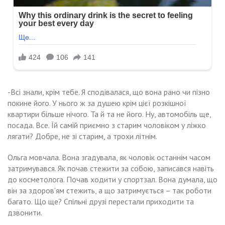
-Всі знали, крім тебе. Я сподівалася, що вона рано чи пізно
покине його. У нього ж за душею крім цієї розкішної
квартири більше нічого. Та й та не його. Ну, автомобіль ще,
посада. Все. Їй самій приємно з старим чоловіком у ліжко
лягати? Добре, не зі старим, а трохи літнім.
Ольга мовчала. Вона згадувала, як чоловік останнім часом
затримувався. Як почав стежити за собою, записався навіть
до косметолога. Почав ходити у спортзал. Вона думала, що
він за здоров’ям стежить, а що затримується – так роботи
багато. Що ще? Спільні друзі перестали приходити та
дзвонити.