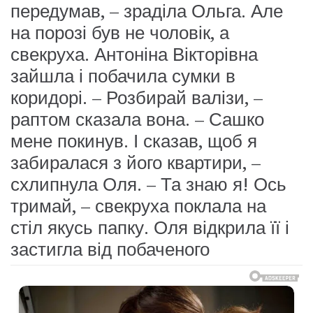
передумав, – зраділа Ольга. Але
на порозі був не чоловік, а
свекруха. Антоніна Вікторівна
зайшла і побачила сумки в
коридорі. – Розбирай валізи, –
раптом сказала вона. – Сашко
мене покинув. І сказав, щоб я
забиралася з його квартири, –
схлипнула Оля. – Та знаю я! Ось
тримай, – свекруха поклала на
стіл якусь папку. Оля відкрила її і
застигла від побаченого