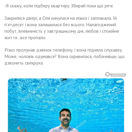
-Я скажу, коли підберу квартиру. Збирай поки що речі.
Закрилися двері, а Оля кинулася на ліжко і заплакала. Їй
п’ятдесят і вона залишилася без всього. Налагоджений
побут, впевненість у завтрашньому дні, любов і спокійне
життя…все пропало.
Різко пролунав дзвінок телефону, і вона підняла слухавку.
Може, чоловік одумався? Вона скривилася, побачивши, що
дзвонить свекруха.