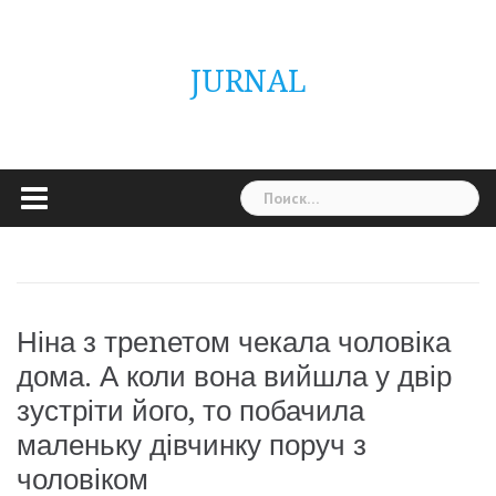
Skip
ГОЛОВНА
Україна
Світ
Неймовірно
Цікаво
Дім
Здоровя
Людина
Різне
to
content
JURNAL
Найти:
Ніна з треnетом чекала чоловіка
дома. А коли вона вийшла у двір
зустріти його, то побачила
маленьку дівчинку поруч з
чоловіком