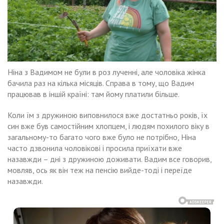
Ніна з Вадимом не були в роз лученні, але чоловіка жінка
бачила раз на кілька місяців. Справа в тому, що Вадим
працював в іншій країні: там йому платили більше.
Коли їм з дружиною виповнилося вже достатньо років, їх
син вже був самостійним хлопцем, і людям похилого віку в
загальному-то багато чого вже було не потрібно, Ніна
часто дзвонила чоловікові і просила приїхати вже
назавжди – дні з дружиною доживати. Вадим все говорив,
мовляв, ось як він теж на пенсію вийде-тоді і переїде
назавжди.