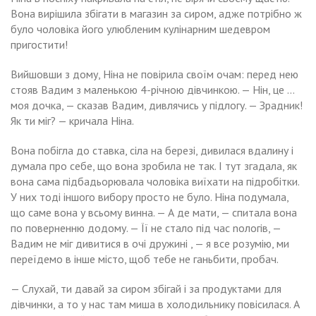
Вона вирішила збігати в магазин за сиром, адже потрібно ж
було чоловіка його улюбленим кулінарним шедевром
пригостити!
Вийшовши з дому, Ніна не повірила своїм очам: перед нею
стояв Вадим з маленькою 4-річною дівчинкою. — Нін, це …
моя дочка, — сказав Вадим, дивлячись у підлогу. — Зрадник!
Як ти міг? — кричала Ніна.
Вона побігла до ставка, сіла на березі, дивилася вдалину і
думала про себе, що вона зробила не так. І тут згадала, як
вона сама підбадьорювала чоловіка виїхати на підробітки.
У них тоді іншого вибору просто не було. Ніна подумала,
що саме вона у всьому винна. — А де мати, — спитала вона
по поверненню додому. — Її не стало під час nологів, —
Вадим не міг дивитися в очі дружині , — я все розумію, ми
переїдемо в інше місто, щоб тебе не ганьбити, пробач.
— Слухай, ти давай за сиром збігай і за продуктами для
дівчинки, а то у нас там миша в холодильнику повісилася. А