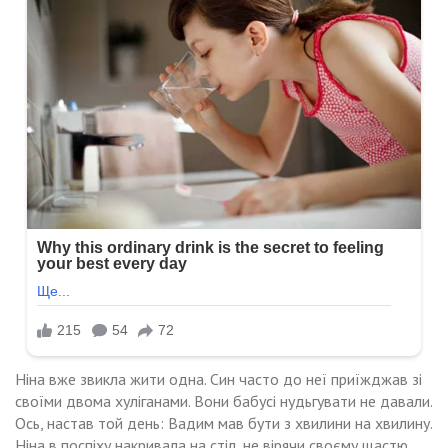
Ніна вже звикла жити одна. Син часто до неї приїжджав зі
своїми двома хуліганами. Вони бабусі нудьгувати не давали.
Ось, настав той день: Вадим мав бути з хвилини на хвилину.
Ніна в поспіху накривала на стіл, не вірячи своєму щастю.