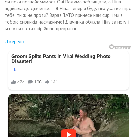
ми поки познайомимося. Очі Вадима заблищали, а Ніна
підійшла до дівчинки. — Я Ніна. Тепер я буду піклуватися про
тебе, ти ж не проти? Зараз ТАТО принесе нам сир, і ми з
тобою сирників насмажимо! Дівчинка обняла Ніну за ногу, і
все у них з тих пір йшло прекрасно.
Джерело
Навигация
дя
Аня
відалася,
ояла
по
о
ля
ловік
ісу
записям
шов
ловіка
фе
кала
тріч,
ого,
ли
рішила
й
ти
йшов
ідом