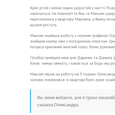
Крім дітей і немає інших радостей у житті
. Род
закінчаться. На повноліття Яна та Максим одер
переселилися у квартиру Максима, а Янину почал
щодня ростуть.
Максим знайшов роботу з гнучким графіком. Од
знайшов номер няні з погодинною оплатою. Ціна
почувся приємний жіночий голос. Вони домовили
Пообіді прийшла няня для Даринки та Данила. 
Києві знімає кімнату, і хапається за будь-яку р
Максим пішов на роботу на 3 години. Олексан
чоловік повернувся- в квартирі було дуже охайн
Ви, мене вибачте, але я трохи похазяй
сказала Олександра.