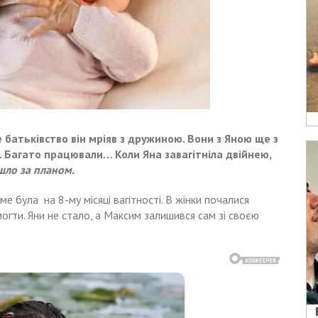
е батьківство він мріяв з дружиною. Вони з Яною ще з
. Багато працювали… Коли Яна завагітніла двійнею,
шло за планом.
аме була на 8-му місяці вагітності. В жінки почалися
могти. Яни не стало, а Максим залишився сам зі своєю