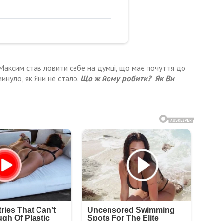
. Максим став ловити себе на думці, що має почуття до
инуло, як Яни не стало.
Що ж йому робити? Як Ви