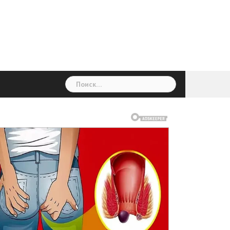
ГОЛОВНА
Україна
Світ
Неймовірно
Цікаво
Дім
Здоровя
Людина
Різне
Найти: