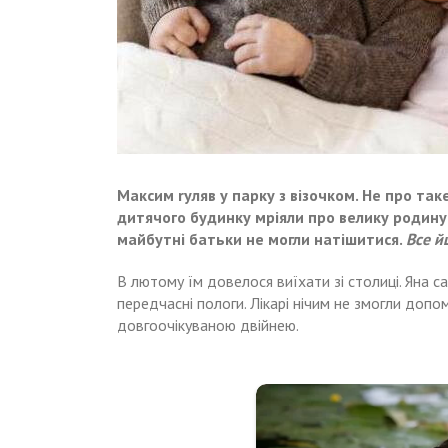
Максим rуляв у парку з візочком. Не про так
дитячого будинку мріяли про велику родину
майбутні батьки не могли натішитися.
Все й
В лютому їм довелося
виїхати
зі столиці. Яна с
передчасні пологи. Лікарі нічим не змогли допо
довгоочікуваною двійнею.