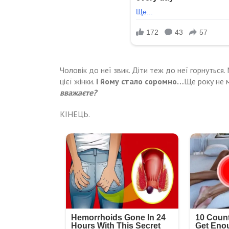
Чоловік до неї звик. Діти теж до неї горнуться
цієї жінки.
І йому стало соромно…
Ще року не м
вважаєте?
КІНЕЦЬ.
Навигация
Як
Зайшов
з
тільки
по
koханкою
сестра
в
приїжджає,
записям
ресторан,
батьки
та
починаю
зовсім
танцювати
забув,
довкола
що
неї