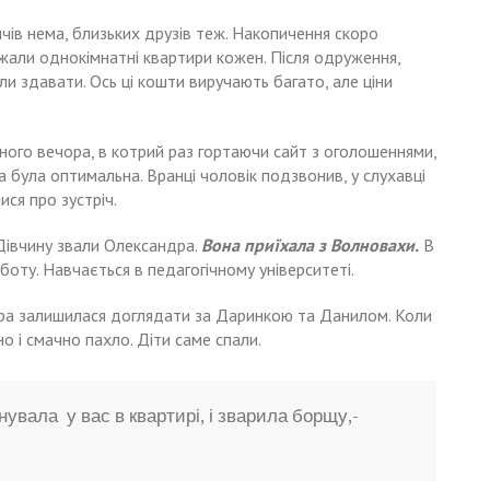
ичів нема, близьких друзів теж. Накопичення скоро
жали однокімнатні квартири кожен. Після одруження,
и здавати. Ось ці кошти виручають багато, але ціни
ного вечора, в котрий раз гортаючи сайт з оголошеннями,
 була оптимальна. Вранці чоловік подзвонив, у слухавці
ся про зустріч.
Дівчину звали Олександра.
Вона
приїхала
з Волновахи.
В
оботу. Навчається в педагогічному університеті.
дра залишилася доглядати за Даринкою та Данилом. Коли
о і смачно пахло. Діти саме спали.
нувала у вас в квартирі, і зварила борщу,-