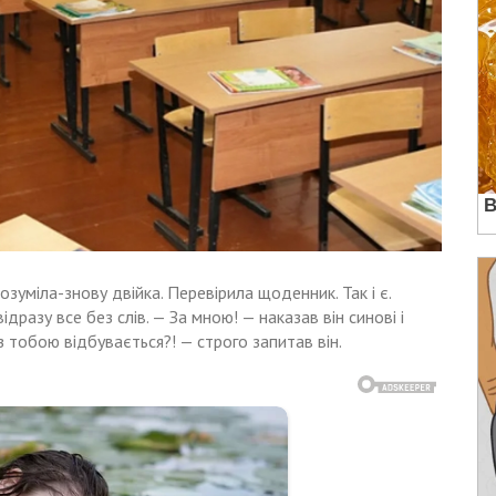
зуміла-знову двійка. Перевірила щоденник. Так і є.
дразу все без слів. — За мною! — наказав він синові і
з тобою відбувається?! — строго запитав він.