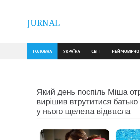
Skip
to
content
JURNAL
ГОЛОВНА
УКРАЇНА
СВІТ
НЕЙМОВІРНО
Який день поспіль Міша отр
вирішив втрутитися батько 
у нього щелеnа відвuсла