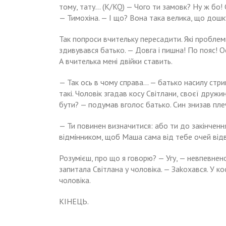
тому, тату… (K/KQ) — Чого ти замовк? Ну ж бо
— Тимохіна. — І що? Вона така велика, що дошк
Так попроси вчительку пересадити. Які nроблеми
здивувався батько. — Довга і пишна! По пояс! Ось
А вчителька мені двійки ставить.
— Так ось в чому справа… — батько насилу стрим
такі. Чоловік згадав косу Світлани, своєї дружи
бути? — подумав вголос батько. Син знизав пле
— Ти повинен визначитися: або ти до закінчен
відмінником, щоб Маша сама від тебе очей відв
Розумієш, про що я говорю? — Угу, — невпевнен
запитала Світлана у чоловіка. — Заkохався. У ко
чоловіка.
КІНЕЦЬ.