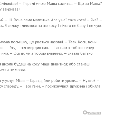
! Сміливіше! — Переді мною Маша сидить… — Що за Маша?
у закриває?
? — Ні. Вона сама маленька. Але у неї така коса! — Яка? —
. Я сиджу і дивлюся на цю косу. І нічого не бачу, і не чую.
ував посмішку, що рветься назовні. — Таак. Коси, вони
ни… — Угу, — підтвердив син. — І як нам з тобою тепер
чима. — Ось як ми з тобою вчинимо, — сказав батько.
ня школи будеш на косу Маші дивитися; або станеш
ести не могла.
о угукнув Міша. — Гаразд, йди робити уроки… — Ну що? —
су спереду. — Твої гени, — посміхнулася дружина і обняла