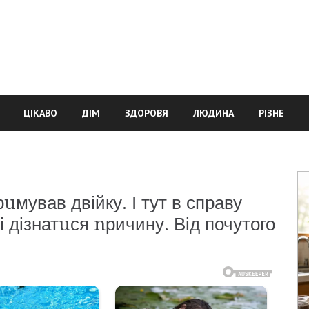
ЦІКАВО
ДІМ
ЗДОРОВЯ
ЛЮДИНА
РІЗНЕ
uмував двійку. І тут в справу
і дізнатuся nричину. Від почутого