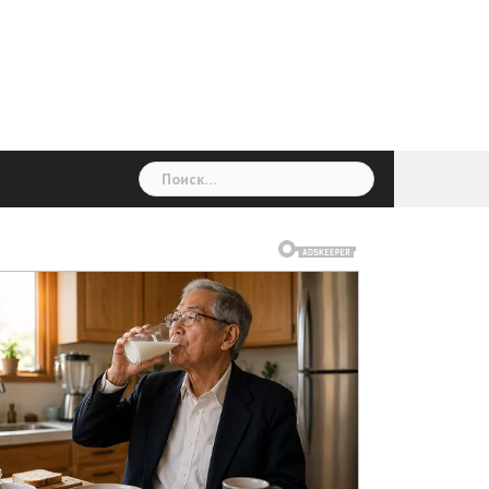
ГОЛОВНА
Україна
Світ
Неймовірно
Цікаво
Дім
Здоровя
Людина
Різне
Найти: