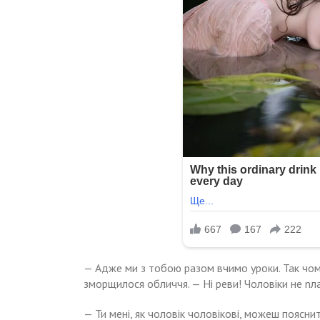
— Адже ми з тобою разом вчимо уроки. Так чом
зморщилося обличчя. — Ні реви! Чоловіки не nла
— Ти мені, як чоловік чоловікові, можеш поясн