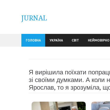
Skip
to
content
JURNAL
ГОЛОВНА
УКРАЇНА
СВІТ
НЕЙМОВІРНО
Я вирішила поїхати попрац
зі своїми думками. А коли 
Ярослав, то я зрозуміла, що