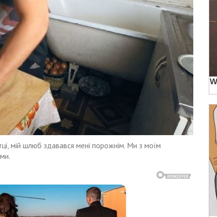
тці, мій шлюб здавався мені порожнім. Ми з моїм
ми.