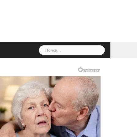
ГОЛОВНА
Україна
Світ
Неймовірно
Цікаво
Дім
Здоровя
Людина
Різне
Найти: