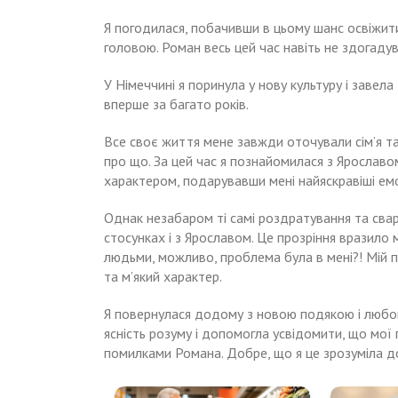
Я погодилася, побачивши в цьому шанс освіжити
головою. Роман весь цей час навіть не здогад
У Німеччині я поринула у нову культуру і завел
вперше за багато років.
Все своє життя мене завжди оточували сім’я та
про що. За цей час я познайомилася з Ярославо
характером, подарувавши мені найяскравіші емо
Однак незабаром ті самі роздратування та сварк
стосунках і з Ярославом. Це прозріння вразило 
людьми, можливо, проблема була в мені?! Мій п
та м’який характер.
Я повернулася додому з новою подякою і любов
ясність розуму і допомогла усвідомити, що мої
помилками Романа. Добре, що я це зрозуміла до
Моя
Коли