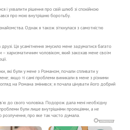
ся і ухвалити рішення про свій шлюб зі спокійною
увався про мою внутрішню боротьбу.
а знайомства. Однак я також зіткнулася з самотністю
 друзі. Ця усамітнення змусило мене задуматися багато
м – харизматичним чоловіком, який закохав мене своїм
ції.
и, які були у мене з Романом, почали спливати у
мене; якщо ті самі проблеми виникали в мене з різними
огляд на Романа змінився; я почала цінувати його добрий
’ю до свого чоловіка. Подорож дала мені необхідну
 проблеми були лише внутрішніми проекціями, а не
 розлучення, про яке так часто думала.