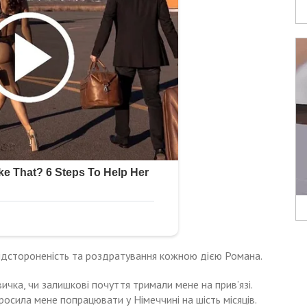
а відстороненість та роздратування кожною дією Романа.
вичка, чи залишкові почуття тримали мене на прив’язі.
просила мене попрацювати у Німеччині на шість місяців.