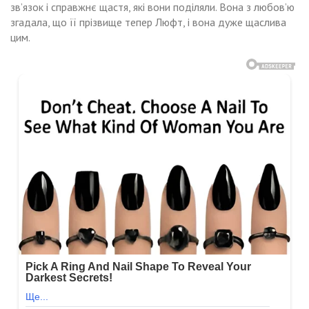
зв’язок і справжнє щастя, які вони поділяли. Вона з любов’ю
згадала, що її прізвище тепер Люфт, і вона дуже щаслива
цим.