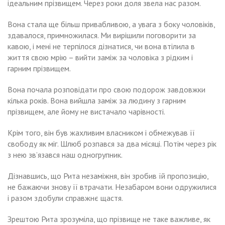
ідеальним прізвищем. Через роки доля звела нас разом.
Вона стала ще більш привабливою, а увага з боку чоловіків,
здавалося, примножилася. Ми вирішили поговорити за
кавою, і мені не терпілося дізнатися, чи вона втілила в
життя свою мрію – вийти заміж за чоловіка з рідким і
гарним прізвищем.
Вона почала розповідати про свою подорож завдовжки
кілька років. Вона вийшла заміж за людину з гарним
прізвищем, але йому не вистачало чарівності.
Крім того, він був жахливим власником і обмежував її
свободу як міг. Шлюб розпався за два місяці. Потім через рік
з нею зв’язався наш одногрупник.
Дізнавшись, що Рита незаміжня, він зробив їй пропозицію,
не бажаючи знову її втрачати. Незабаром вони одружилися
і разом здобули справжнє щастя.
Зрештою Рита зрозуміла, що прізвище не таке важливе, як