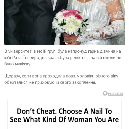
В університеті в моїй групі була напрочуд гарна дівчина на
ім’я Рита. Її природна краса була рідкістю, і на ній ніколи не
було макіяжу.
Щоразу, коли вона проходила повз, чоловіки різного віку
оберталися, не приховуючи свого захоплення.