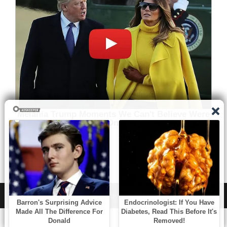
WordPress
|
Theme:
NewsAnchor
by aThemes.