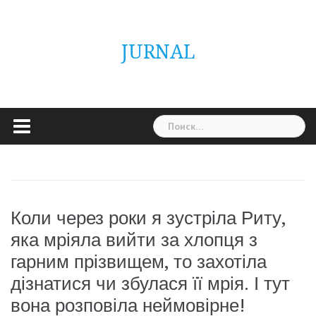
Skip
ГОЛОВНА
Україна
Світ
Неймовірно
Цікаво
Дім
Здоровя
Людина
Різне
to
content
JURNAL
Найти:
Коли через роки я зустріла Риту,
яка мріяла вийти за хлопця з
гарним прізвищем, то захотіла
дізнатися чи збулася її мрія. І тут
вона розповіла неймовірне!