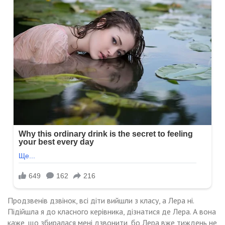
Продзвенів дзвінок, всі діти вийшли з класу, а Лера ні.
Підійшла я до класного керівника, дізнатися де Лера. А вона
каже, що збиралася мені дзвонити, бо Лера вже тиждень не