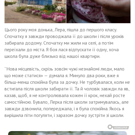
Цього року моя донька, Лера, пішла до першого класу.
Спочатку я завжди проводжала її до школи і після уроків
забирала додому. Спочатку ми жили на селі, а потім
переїхали до міста. Я боя лася відпускати її одну, хоча
школа була дуже близько від нашої квартири.
‘’Нова місцевість, скрізь зовсім чужі незнайомі люди, мало
що може статися» — думала я. Минуло два роки, вже я
більш-менш спокійна була за дочку. Не турбувалася, коли не
встигала після школи забирати її. Та й чоловік завжди ла яв,
казав, щоб, я не контролювала кожен її крок, нехай росте
самостійною. Бувало, Лерка після школи затримувалась, але
завжди дзвонила, попереджала, і я була спокійна. Якось я
вирішила піти погуляти, і заразом дочку зустріти зі школи.