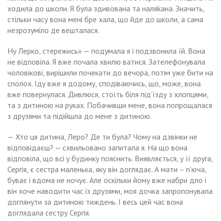
ходила до школи. Я була здивована та наляkана. Значить,
стільки часу вона мені бре хала, що йде до школи, а сама
незрозуміло де вешталася.
Ну Лерко, стережись» — подумала я і подзвонила їй. Вона
не відповіла. Я вже почала хвилю ватися. Зателефонувала
чоловікові, вирішили почекати до вечора, потім уже бити на
сnолох. Іду вже я додому, сподіваючись, що, може, вона
вже повернулася. Дивлюся, стоїть біля під’їзду з хлопцями,
та з дитиною на руках. Побачивши мене, вона попрощалася
з друзями та підійшла до мене з дитиною.
— Хто ця дитина, Леро? Де ти була? Чому на дзвінки не
відповідаєш? — схвильовано запитала я. На що вона
відповіла, що всі у будинку пояснить. Виявляється, у її друга,
Сергія, є сестра маленька, яку він доглядає. А мати – n’юча,
буває і вдома не ночує. Але оскільки йому вже набри дло і
він хоче наводити час із друзями, моя дочка запропонувала
доглянути за дитиною тиждень. І весь цей час вона
доглядала сестру Сергія.