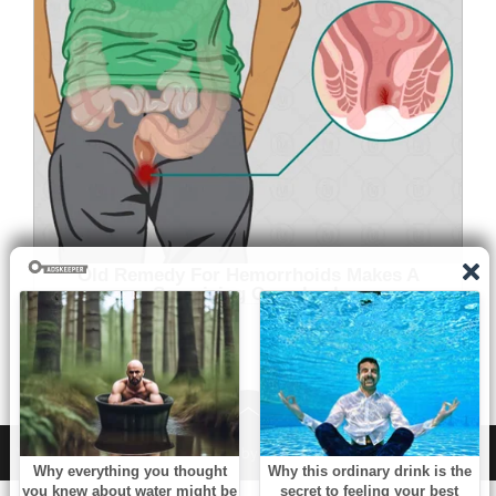
WordPress
|
Theme:
NewsAnchor
by aThemes.