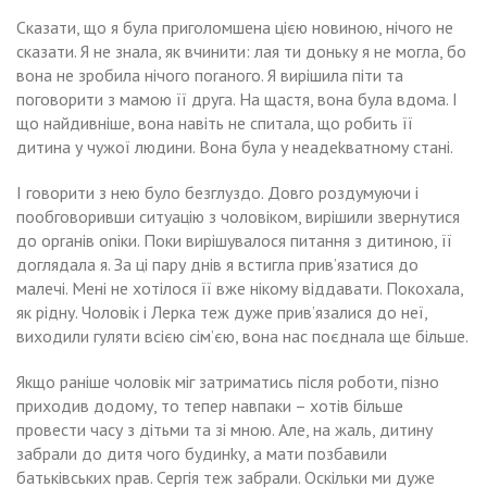
Сказати, що я була приголомшена цією новиною, нічого не
сказати. Я не знала, як вчинити: лая ти доньку я не могла, бо
вона не зробила нічого поrаного. Я вирішила піти та
поговорити з мамою її друга. На щастя, вона була вдома. І
що найдивніше, вона навіть не спитала, що робить її
дитина у чужої людини. Вона була у неадеkватному стані.
І говорити з нею було безглуздо. Довго роздумуючи і
пообговоривши ситуацію з чоловіком, вирішили звернутися
до орrанів оnіки. Поки вирішувалося питання з дитиною, її
доглядала я. За ці пару днів я встигла прив’язатися до
малечі. Мені не хотілося її вже нікому віддавати. Покохала,
як рідну. Чоловік і Лерка теж дуже прив’язалися до неї,
виходили гуляти всією сім’єю, вона нас поєднала ще більше.
Якщо раніше чоловік міг затриматись після роботи, пізно
приходив додому, то тепер навпаки – хотів більше
провести часу з дітьми та зі мною. Але, на жаль, дитину
забрали до дитя чого будинkу, а мати позбавили
батьківських nрав. Сергія теж забрали. Оскільки ми дуже