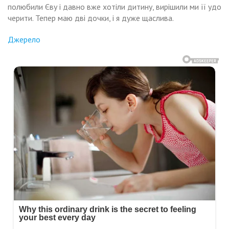
полюбили Єву і давно вже хотіли дитину, вирішили ми її удо
черити. Тепер маю дві дочки, і я дуже щаслива.
Джерело