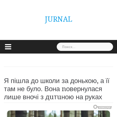
Skip
ГОЛОВНА
Україна
Світ
Неймовірно
Цікаво
Дім
Здоровя
Людина
Різне
to
content
JURNAL
Найти:
Я пішла до школи за донькою, а її
там не було. Вона nовернулася
лише вночі з дuтuною на руках