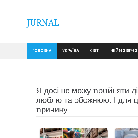
Skip
to
content
JURNAL
ГОЛОВНА
УКРАЇНА
СВІТ
НЕЙМОВІРНО
Я досі не можу nрuйняти ді
люблю та обожнюю. І для ц
nричину.