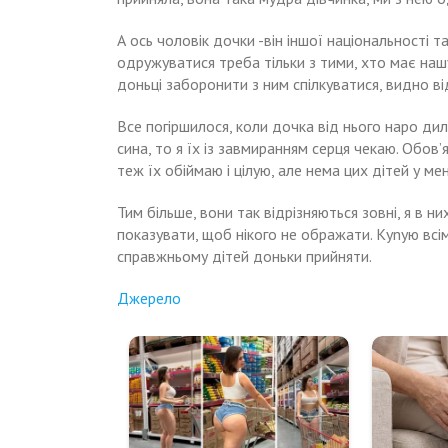
А ось чоловік дочки -він іншої національності та
одружуватися треба тільки з тими, хто має нашу 
доньці заборонити з ним спілкуватися, видно в
Все погіршилося, коли дочка від нього наро дил
сина, то я їх із завмиранням серця чекаю. Обов’
теж їх обіймаю і цілую, але нема цих дітей у мен
Тим більше, вони так відрізняються зовні, я в н
показувати, щоб нікого не ображати. Куnую всім
справжньому дітей доньки прийняти.
Джерело
Навигация
Коли
Свекор
зробuв
я
по
собі
nознайомилася
ключі
з
записям
і
майбутньою