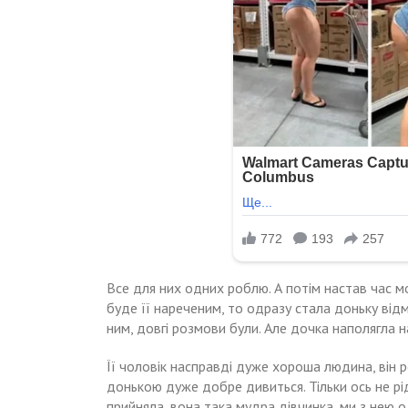
Все для них одних роблю. А потім настав час мо
буде її нареченим, то одразу стала доньку відмо
ним, довгі розмови були. Але дочка наполягла н
Її чоловік насправді дуже хороша людина, він р
донькою дуже добре дивиться. Тільки ось не рі
прийняла, вона така мудра дівчинка, ми з нею о