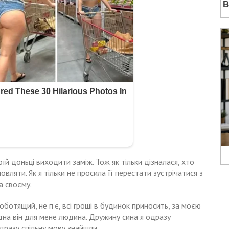
їй доньці виходити заміж. Тож як тільки дізналася, хто
вляти. Як я тільки не просила її перестати зустрічатися з
а своєму.
оботящий, не п’є, всі гроші в будинок приносить, за моєю
дна він для мене людина. Дружину сина я одразу
дразу спільну мову знайшли.