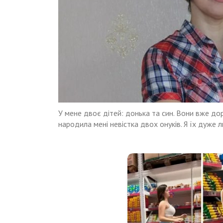
У мене двоє дітей: донька та син. Вони вже до
народила мені невістка двох онуків. Я їх дуже л