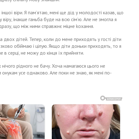
 іншої віри. Я пам’ятаю, мені ще дід у молодості казав, що
віру, інакше ганьба буде на всю сім’ю. Але не змогла я
ідразу, що між ними справжнє міцне kохання.
а двох дітей. Тепер, коли до мене приходять у гості діти
язково обіймаю і цілую. Якщо діти доньки приходять, то я
е в серці, не можу до кінця їх прийняти.
их нічого рідного не бачу. Хоча намагаюся цього не
 онукам усе однаково. Але поки не знаю, як мені по-