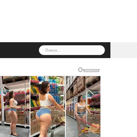
ГОЛОВНА
Україна
Світ
Неймовірно
Цікаво
Дім
Здоровя
Людина
Різне
Найти: