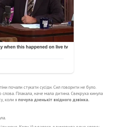
стіни почали стукати сусіди. Сил говорити не було.
 слова. Плакала, наче мала дитина. Свекруха кинула
у, коли я
почула дзенькіт вхідного дзвінка.
ла.
ти мене. Коли їй вдалося, я вимовила одне слово: