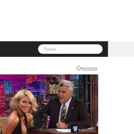
ГОЛОВНА
Україна
Світ
Неймовірно
Цікаво
Дім
Здоровя
Людина
Різне
Найти: