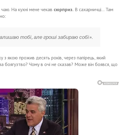
 чаю. На кухні мене чекав
сюрприз.
В сахарничці… Там
но:
залишаю тобі, але гроші забираю собі»
.
ку з якою прожив десять років, через папірець, який
за боягузтво? Чому в очі не сказав? Може він боявся, що