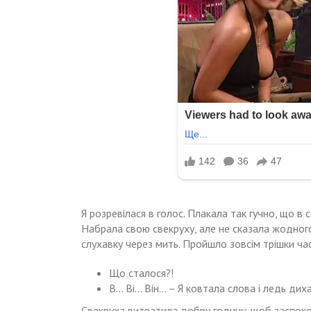
Я розревілася в голос. Плакала так гучно, що в 
Набрала свою свекруху, але не сказала жодного
слухавку через мить. Пройшло зовсім трішки час
Що сталося?!
В… Ві… Він… – Я ковтала слова і ледь диха
Свекруха витратила добру годину, щоб заспокої