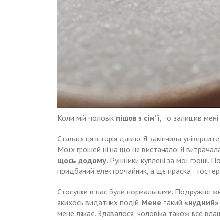
Коли мій чоловік
пішов з сім’ї
, то залишив мені
Сталася ця історія давно. Я закінчила університ
Моїх грошей ні на що не вистачало. Я витрачала
щось додому.
Рушники куплені за мої гроші. По
придбаний електрочайник, а ще праска і тостер.
Стосунки в нас були нормальними. Подружнє жит
якихось видатних подій.
Мене
такий
«нудний»
мене лякає. Здавалося, чоловіка також все вла