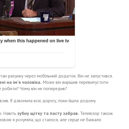
тан рахунку через мобільний додаток. Він не запустився.
і на ім’я чоловіка.
Може він вирішив перевипустити
е робити? Чому він не попередив?
 взяв. Я дзвонила всю дорогу, поки йшла додому.
о. Навіть
зубну щітку та пасту забрав.
Телевізор також
оловою я розуміла, що сталося, але серце не бажало