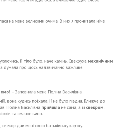
илася на мене великими очима. В них я прочитала німе
ухаючись. Її тіло було, наче камінь. Свекруха
механічним
а думала про щось надзвичайно важливе.
немо!
– Запевнила мене Поліна Василівна.
ій, вона кудись поїхала. Її не було півдня. Ближче до
вав. Поліна Василівна
прийшла
не сама, а
зі свекром.
іжків та смачне вино.
 свекор дав мені свою батьківську картку.