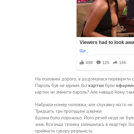
На половині дорого, я додомулася перевірити с
Пароль був не вірним. Всі
картки
були
оформлен
картки чи змінити пароль? Але навіщо йому так
Набрала номер чоловіка, але слухавку ніхто не
Тридцять три пропущені дзвінки.
Вдома було порожньо. Його речей нігде не бул
зник. Вся інша техніка залишилась в квартирі. Г
приймати сувору реальність.