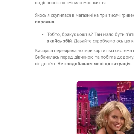
події повністю змінило моє життя.
Якось я скупилася в магазині на три тисячі гри
порожня.
Тобто, бракує коштів? Там мало бути п’я
якийсь збій
. Давайте спробуємо ось цю к
Касирша перевірила чотири карти і всі система 
Вибачилась перед дівчиною та побігла додому.
ніг до п’ят.
Не сподобалася мені ця ситуація.