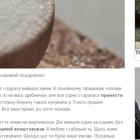
 «цікавий подарунок».
ет і одразу вийшла заміж. В основному, працював чоловік.
 їх на якісь дрібнички, але все одно старалася
принести
стільну білизну також купувала я. З моїх грошей
 Все інше приніс до хати чоловік.
тя нічим не вирізнялося. Дні минали один за одним, без
 шлюб влаштовував
. Я люблю стабільність. Щось нове
штовувало. Шкода, що то була лише ілюзію. Подальші