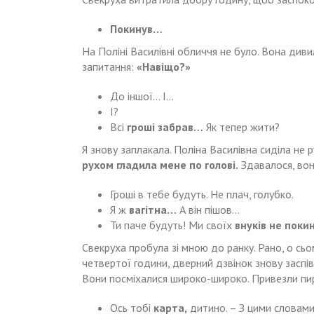
Покинув…
На Поліні Василівні обличчя не було. Вона див
запитання:
«Навіщо?»
До іншої… І…
І?
Всі
гроші забрав…
Як тепер жити?
Я знову заплакала. Поліна Василівна сиділа не р
рухом гладила мене по голові.
Здавалося, вон
Гроші в тебе будуть. Не плач, голубко.
Я ж
вагітна…
А він пішов…
Ти паче будуть! Ми своїх
внуків не поки
Свекруха пробула зі мною до ранку. Рано, о сьом
четвертої години, дверний дзвінок знову заспі
Вони посміхалися широко-широко. Привезли пир
Ось тобі
карта,
дитино. – З цими словами,