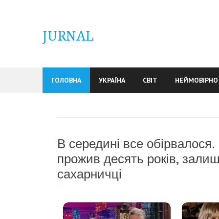
Skip
to
content
JURNAL
ГОЛОВНА
УКРАЇНА
СВІТ
НЕЙМОВІРНО
В середині все обірвалося.
прожив десять років, залиш
сахарничці