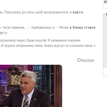
вень. Підходжу до каси, щоб розрахуватися, а
карта
ть тисяч гривень… – Здивувалась я. – Може
в банку стався
арту.
відхиляла через брак коштів. Я залишила покупки.
 В грудях неприємно нило. Гидке відчуття охопило мене з