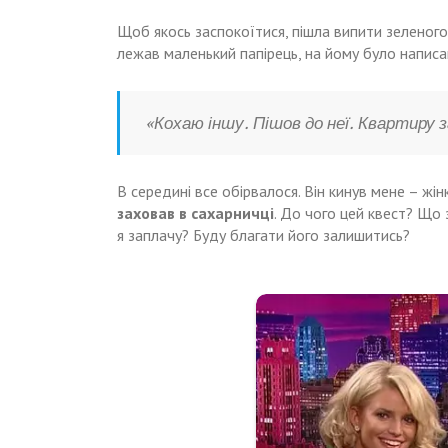
Щоб якось заспокоїтися, пішла випити зеленого
лежав маленький папірець, на йому було написа
«Кохаю іншу. Пішов до неї. Квартиру 
В середині все обірвалося. Він кинув мене – жін
заховав
в сахарничці
. До чого цей квест? Що 
я заплачу? Буду благати його залишитись?