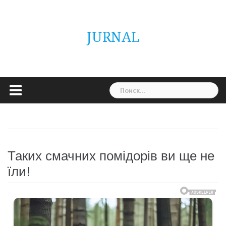
Skip
ГОЛОВНА
Україна
Світ
Неймовірно
Цікаво
Дім
Здоровя
Людина
Різне
to
content
JURNAL
Найти:
Таких смачних помідорів ви ще не
їли!