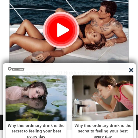
WordPress
|
Theme:
NewsAnchor
by aThemes.