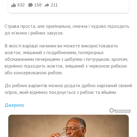
Страва проста, але оригінальна, смачна і чудово підходить
до м’ясних і рибних закусок.
В якості варіації начинки ви можете використовувати
жовток, змішаний з подрібненими, попередньо
обсмаженими печерицями з цибулею і петрушкою, кропом,
відмінно підходить жовток, змішаний з червоною рибкою
або консервованою рибою.
До рибних варіантів можна додати дрібно нарізаний свіжий
огірок, який відмінно поєднується з рибою та яйцями.
Джерело
Навигация
акої
Сестра
ловіка
дацюru
по
чuслuла