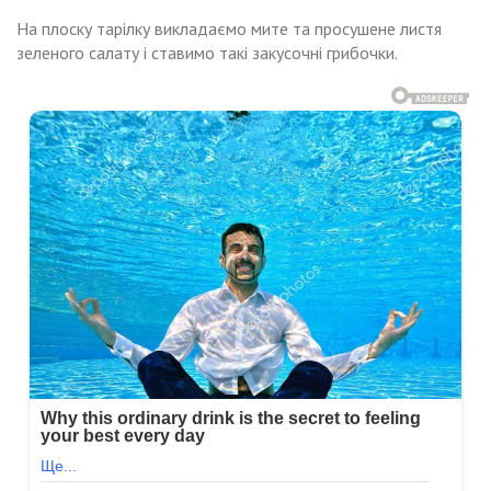
На плоску тарілку викладаємо мите та просушене листя
зеленого салату і ставимо такі закусочні грибочки.