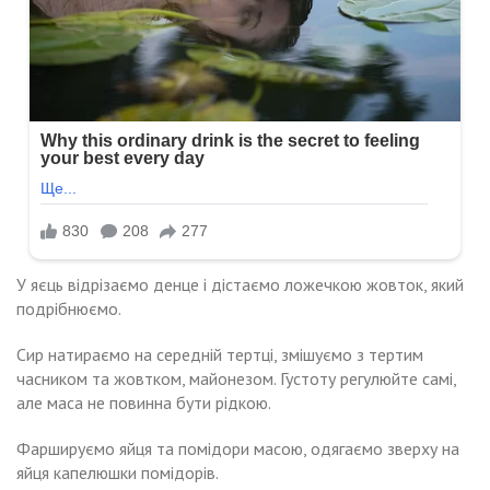
У яєць відрізаємо денце і дістаємо ложечкою жовток, який
подрібнюємо.
Сир натираємо на середній тертці, змішуємо з тертим
часником та жовтком, майонезом. Густоту регулюйте самі,
але маса не повинна бути рідкою.
Фаршируємо яйця та помідори масою, одягаємо зверху на
яйця капелюшки помідорів.