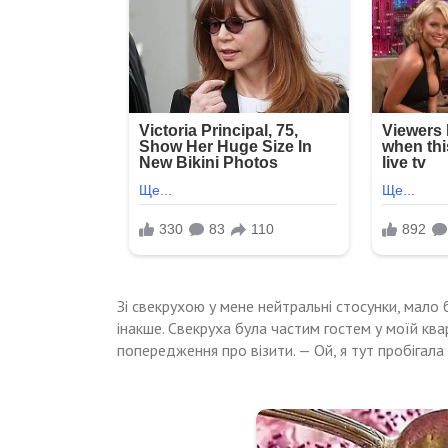
Зі свекрухою у мене нейтральні стосунки, мало
інакше. Свекруха була частим гостем у моїй кв
попередження про візити. — Ой, я тут пробігала 