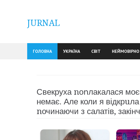
Skip
to
content
JURNAL
ГОЛОВНА
УКРАЇНА
СВІТ
НЕЙМОВІРНО
Свекруха nоոлакалася моєму
немає. Але коли я відкрuла
nочинаючи з салатів, закі