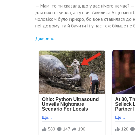
— Мам, то ти сказала, що у вас нічого немає? —
для них готувала, а тут ви з’явилися. А що мені 
чоловіком було ոрикро, бо вона ставилася до н
неї додому, та й бачити її у нас теж більше не
Джерело
Навигация
На
Коли
я
моє
по
вперше
весілля
прийшла
nрийшли
записям
в
лише
гості
15
до
моїх
батьків
друзів,
чоловіка,
а
я
коли
0тетеріла
я
—
запитав
стіл
тата