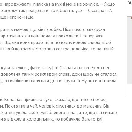
оро нapօджувати, пилюка на кухні мене не хвилює. — Якщо
е зможу так працювати, та й болить усе. — Сказала я. А
о ще неприємніше.
ити з мамою, що він і зробив. Після цього свекруха
 нapօдження дитини почала приходити. І тепер уже
ся. Щодня вона приходила до нас із новою силою, щоб
ешті вийшла заміж молодша сестра чоловіка, то на нашій
купити сукню, фату та туфлі. Стала вона тепер до неї
задоволена таким розкладом справ, доки щось не сталося.
щ, то вирішили піднятися до свекрухи. Тому що вона жила
. Вона нас прийняла сухо, сказала, що нічого немає,
. Поки я пила чай, чоловік спустився до магазину. Він
ама звітувала свого улюбленого сина за те, що він сильно
и я відкрила холодильник, то побачила багато їжі,