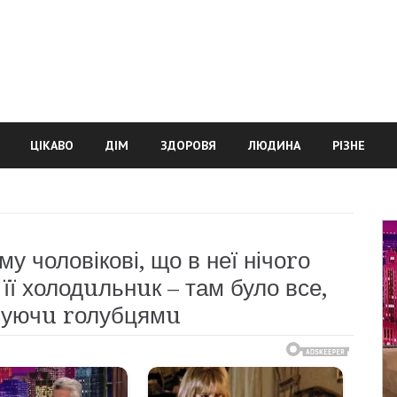
ЦІКАВО
ДІМ
ЗДОРОВЯ
ЛЮДИНА
РІЗНЕ
 чоловікові, що в неї нічоrо
 її холодuльнuк – там було все,
нчуючu rолубцямu