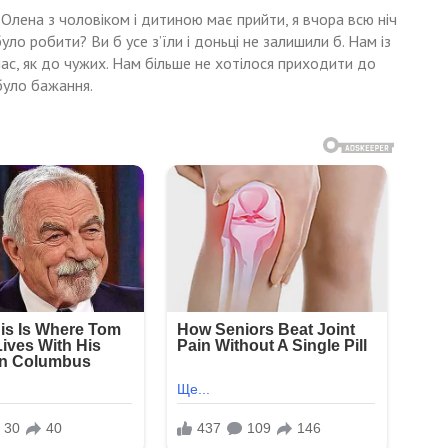
 Олена з чоловіком і дитиною має прийти, я вчора всю ніч
було робити? Ви б усе з’їли і доньці не залишили б. Нам із
ас, як до чужих. Нам більше не хотілося приходити до
 було бажання.