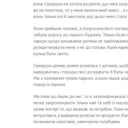
вона. Свекруха не хотіла розуміти, що мені ск
ви не помітили, то у мене величезний живіт… я н
вона тільки очі й закотила, від цього мені стал
Коли прийшов чоловік, я попросила його поговор
забула дорогу до нашого будинку. Тільки після
закиди щодо виховання дитини не закінчували
розкритикувати мене з ніг до голови. Коли нар
вулиці було свято.
Свекруха цілими днями возилася з дочкою, щоб 
навідуватись і поради свої роздавати. Я була 
Ми з чоловіком гуляли парком, а коли пішов до
поряд із парком.
Ми поки що йшли до неї, то я зателефонувала їй
може запропонувати тільки чай та хліб із маслом
купив матері те, що вважав за потрібне. Поки м
витратився, я вирішила розкласти продукти. Кол
починаючи салатами, закінчуючи голубцями.