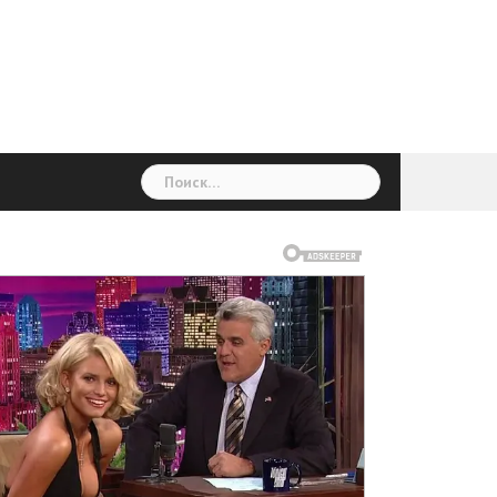
ГОЛОВНА
Україна
Світ
Неймовірно
Цікаво
Дім
Здоровя
Людина
Різне
Найти: