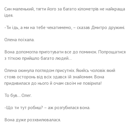
Син маленький, тягти його за багато кілометрів не найкраща
ідея.
-Ти їдь, а ми на тебе чекатимемо, – сказав Дмитро дружині.
Олена поїхала.
Вона допомогла приготувати все до поминок. Попрощатися
з тіткою прийшло багато людей…
Олена окинула поглядом присутніх. Якийсь чоловік який
стояв осторонь від всіх здався їй знайомим. Вона
придивилася до нього й очам своїм не повірила!
То був… Олег.
-Що ти тут робиш? – аж розгубилася вона.
Вона дуже розхвилювалася.