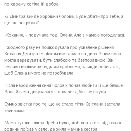
по-своєму хотіла їй добра.
-З Дмитра вийде хороший чоловік. Буде дбати про тебе, а
що ще потрібно?
-Кохання, – подумала тоді Олена. Але з мамою погодилася.
І жодного разу не пошкодувала про ухвалене рішення.
Кохання Дмитра їм цілком вистачило на двох. З ним вона
могла вередувати, бути слабкою та безпорадною. Він
сміливо вирішував будь-які проблеми; завжди робив так,
щоб Олена нічого не потребувала.
Після народження сина чоловік почав любити її ще більше.
Вона й сама дивувалася: здавалося, більше нікуди.
Сумно звістка про те, що не стало тітки Світлани застала
зненацька.
Мама тут же злягла. Треба було, щоб хоч хтось від їхньої
родини поїхав у село, де жила мамина сестра.