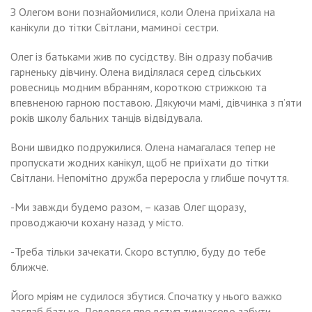
З Олегом вони познайомилися, коли Олена приїхала на
канікули до тітки Світлани, маминої сестри.
Олег із батьками жив по сусідству. Він одразу побачив
гарненьку дівчину. Олена виділялася серед сільських
ровесниць модним вбранням, короткою стрижкою та
впевненою гарною поставою. Дякуючи мамі, дівчинка з п’яти
років школу бальних танців відвідувала.
Вони швидко подружилися. Олена намагалася тепер не
пропускати жодних канікул, щоб не приїхати до тітки
Світлани. Непомітно дружба переросла у глибше почуття.
-Ми завжди будемо разом, – казав Олег щоразу,
проводжаючи кохану назад у місто.
-Треба тільки зачекати. Скоро вступлю, буду до тебе
ближче.
Його мріям не судилося збутися. Спочатку у нього важко
заслаб батько. Довелося про вступ тимчасово забути,