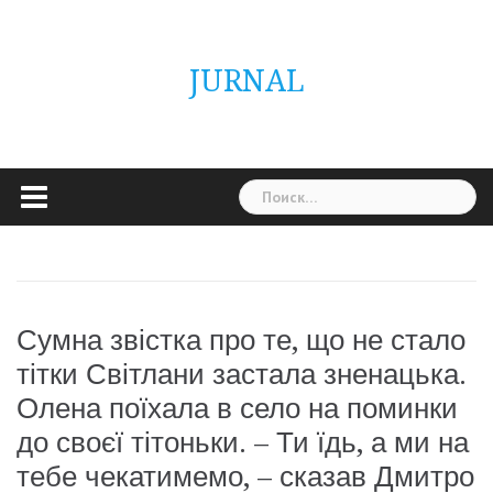
Skip
ГОЛОВНА
Україна
Світ
Неймовірно
Цікаво
Дім
Здоровя
Людина
Різне
to
content
JURNAL
Найти:
Сумна звістка про те, що не стало
тітки Світлани застала зненацька.
Олена поїхала в село на поминки
до своєї тітоньки. – Ти їдь, а ми на
тебе чекатимемо, – сказав Дмитро