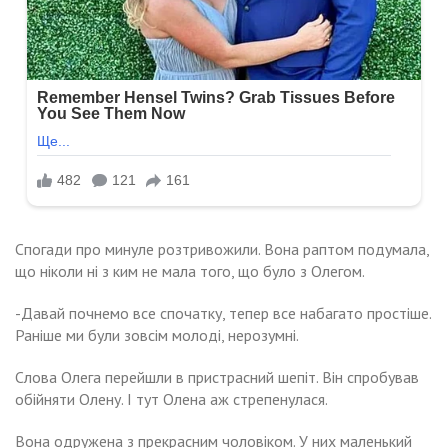
Спогади про минуле розтривожили. Вона раптом подумала,
що ніколи ні з ким не мала того, що було з Олегом.
-Давай почнемо все спочатку, тепер все набагато простіше.
Раніше ми були зовсім молоді, нерозумні.
Слова Олега перейшли в пристрасний шепіт. Він спробував
обійняти Олену. І тут Олена аж стрепенулася.
Вона одружена з прекрасним чоловіком. У них маленький