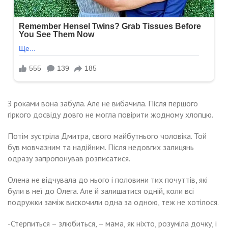
З роками вона забула. Але не вибачила. Після першого
гіркого досвіду довго не могла повірити жодному хлопцю.
Потім зустріла Дмитра, свого майбутнього чоловіка. Той
був мовчазним та надійним. Після недовгих залицянь
одразу запропонував розписатися.
Олена не відчувала до нього і половини тих почуттів, які
були в неї до Олега. Але й залишатися одній, коли всі
подружки заміж вискочили одна за одною, теж не хотілося.
-Стерпиться – злюбиться, – мама, як ніхто, розуміла дочку, і