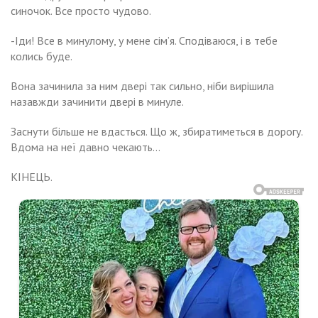
синочок. Все просто чудово.
-Іди! Все в минулому, у мене сім’я. Сподіваюся, і в тебе
колись буде.
Вона зачинила за ним двері так сильно, ніби вирішила
назавжди зачинити двері в минуле.
Заснути більше не вдасться. Що ж, збиратиметься в дорогу.
Вдома на неї давно чекають…
КІНЕЦЬ.
Навигация
стра
Місяць
му
иралася
по
ружитися
иїхали
записям
рилом,
ми
птом