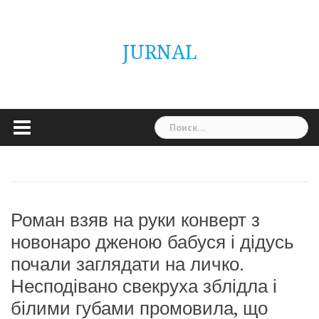
Skip
ГОЛОВНА
Україна
Світ
Неймовірно
Цікаво
Дім
Здоровя
Людина
Різне
to
content
JURNAL
Найти:
Роман взяв на руки конверт з
новонаро дженою бабуся і дідусь
почали заглядати на личко.
Несподівано свекруха зблідла і
білими губами промовила, що