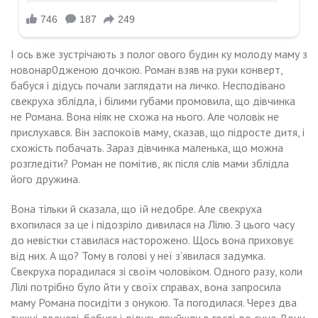
І ось вже зустрічають з полог ового будин ку молоду маму з
новонар0дженою дочкою. Роман взяв на руки конверт,
бабуся і дідусь почали заглядати на личко. Несподівано
свекруха зблідла, і білими губами промовила, що дівчинка
не Романа. Вона ніяк не схожа на нього. Але чоловік не
прислухався. Він заспокоїв маму, сказав, що підросте дитя, і
схожість побачать. Зараз дівчинка маленька, що можна
розгледіти? Роман не помітив, як після слів мами зблідла
його дружина.
Вона тільки й сказала, що їй недобре. Але свекруха
вхопилася за це і підозріло дивилася на Лілю. З цього часу
до невістки ставилася насторожено. Щось вона приховує
від них. А що? Тому в голові у неї з’явилася задумка.
Свекруха порадилася зі своїм чоловіком. Одного разу, коли
Лілі потрібно було йти у своїх справах, вона запросила
маму Романа посидіти з онукою. Та погодилася. Через два
тижні, ввечері, бабуся і дідусь прийшли в гості до сина. Вони