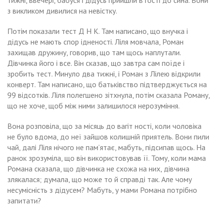
з викликом дивилися на невістку.
Потім показали тест Д Н К. Там написано, що внучка і
дідусь не мають спор ідненості. Ліля мовчала, Роман
захищав дружину, говорив, що там щось наплутали.
Дівчинка його і все. Він сказав, що завтра сам поїде і
зробить тест. Минуло два тижні, і Роман з Лілею відкрили
конверт. Там написано, що батьківство підтверджується на
99 відсотків. Ліля полегшено зітхнула, потім сказала Роману,
що не хоче, щоб між ними залишилося нерозуміння.
Вона розповіла, що за місяць до вагіт ності, коли чоловіка
не було вдома, до неї зайшов колишній приятель. Вони пили
чай, далі Ліля нічого не пам’ятає, мабуть, підсипав щось. На
ранок зрозуміла, що він використовував її. Тому, коли мама
Романа сказала, що дівчинка не схожа на них, дівчина
злякалася; думала, що може то й справді так. Але чому
несумісність з дідусем? Мабуть, у мами Романа потрібно
запитати?