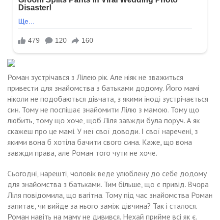
Роман зустрічався з Лілею рік. Але ніяк не зважиться
привести для знайомства з батьками додому. Його мамі
ніколи не подобаються дівчата, з якими іноді зустрічається
син. Тому не поспішає знайомити Лілю з мамою. Тому що
любить, тому що хоче, щоб Ліля завжди була поруч. А як
скажеш про це мамі. У неї свої доводи. І свої наречені, з
якими вона б хотіла бачити свого сина. Каже, що вона
завжди права, але Роман того чути не хоче.
Сьогодні, нарешті, чоловік веде улюблену до себе додому
для знайомства з батьками. Тим більше, що є привід. Вчора
Ліля повідомила, що вагітна. Тому під час знайомства Роман
запитає, чи вийде за нього заміж дівчина? Так і сталося.
Роман навіть на маму не дивився. Нехай прийме всі як є.