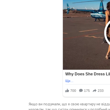
Якщо ви подумали, що я свою квартиру не відда
назовсім, так що сусіди опинилися у потрібний ч