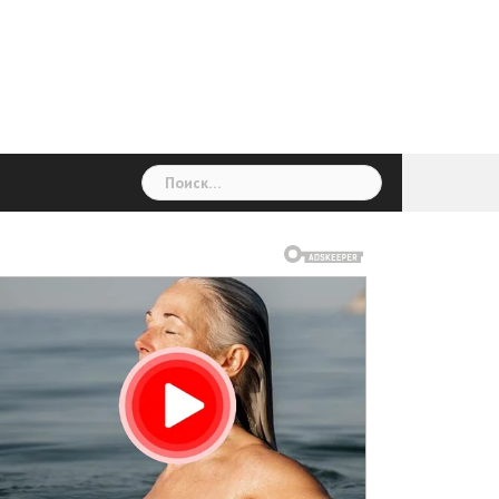
ГОЛОВНА
Україна
Світ
Неймовірно
Цікаво
Дім
Здоровя
Людина
Різне
Найти: