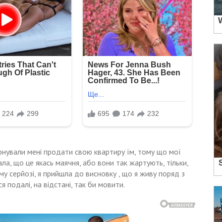
понували мені продати свою квартиру їм, тому що мої
а, що це якась маячня, або вони так жартують, тільки,
у серйозі, я прийшла до висновку , що я живу поряд з
 подалі, на відстані, так би мовити.