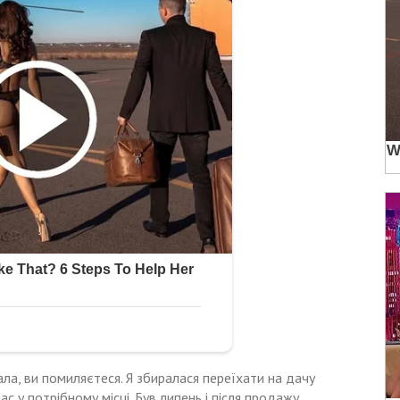
ла, ви помиляєтеся. Я збиралася переїхати на дачу
ас у потрібному місці. Був липень і після продажу