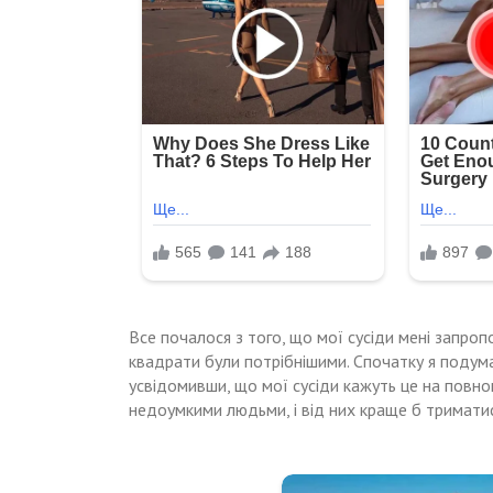
Все почалося з того, що мої сусіди мені запро
квадрати були потрібнішими. Спочатку я подумал
усвідомивши, що мої сусіди кажуть це на повном
недоумкими людьми, і від них краще б триматися