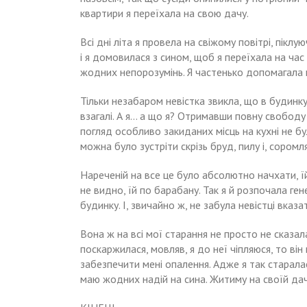
квартири я переїхала на свою дачу.
Всі дні літа я провела на свіжому повітрі, пік
і я домовилася з сином, щоб я переїхала на час
жодних непорозумінь. Я частенько допомагала н
Тільки незабаром невістка звикла, що в будинк
взагалі. А я… а що я? Отримавши повну свободу
погляд особливо закиданих місць на кухні не б
можна було зустріти скрізь бруд, пилу і, соромл
Нареченій на все це було абсолютно начхати, їй 
не видно, їй по барабану. Так я й розпочала г
будинку. І, звичайно ж, не забула невістці вказа
Вона ж на всі мої старання не просто не сказа
поскаржилася, мовляв, я до неї чіпляюся, то ві
забезпечити мені опалення. Адже я так старал
маю жодних надій на сина. Житиму на своїй дачц