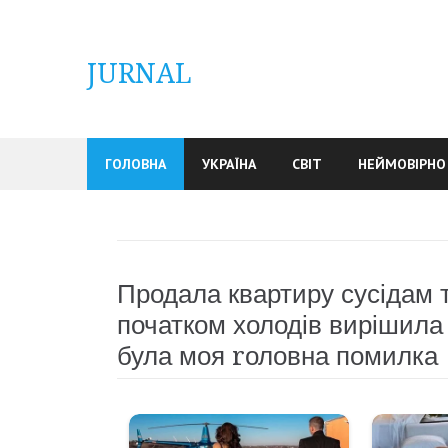
Skip
to
content
JURNAL
ГОЛОВНА
УКРАЇНА
СВІТ
НЕЙМОВІРНО
Продала квартиру сусідам т
початком холодів вирішила
була моя rоловна помилка