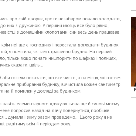
луючись про свій дворик, проте незабаром почало холодати,
 до них з дружиною. У перший місяць все було рівно,
евістці з домашніми клопотами, син весь день працював.
у крім неї ще є господиня і перестала доглядати будинок
 дій, я помітила, як там страшенно брудно. На перший
уло, тільки якщо почати нишпорити по шафках і полицях,
ячись сказати, цвіль…
аби гостям показати, що все чисто, а на місця, які гостям
енеральне прибирання будинку, вичистила кожен сантиметр
ти на її помилки у догляді за будинком.
ла навіть елементарного «дякую», вона ще й синові моєму
н мене попросив назад на дачу повернутися, пообіцяв
ася… думала і зиму разом проведемо… Цього року я не
і, радітиму всім 4 періодам року.