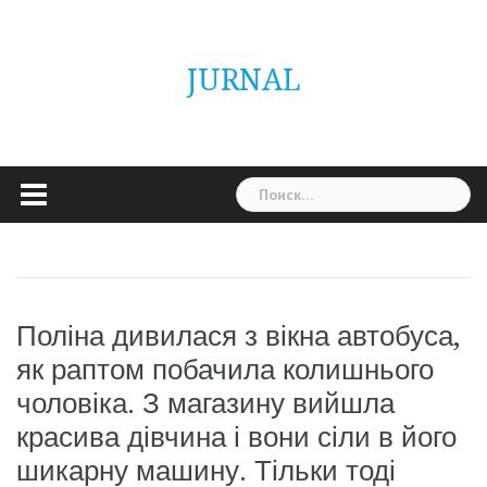
Skip
ГОЛОВНА
Україна
Світ
Неймовірно
Цікаво
Дім
Здоровя
Людина
Різне
to
content
JURNAL
Найти:
Поліна дивилася з вікна автобуса,
як раптом побачила колишнього
чоловіка. З магазину вийшла
красива дівчина і вони сіли в його
шикарну машину. Тільки тоді