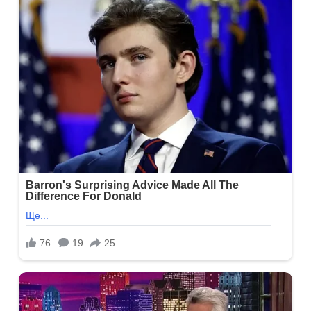
конати
й
ан