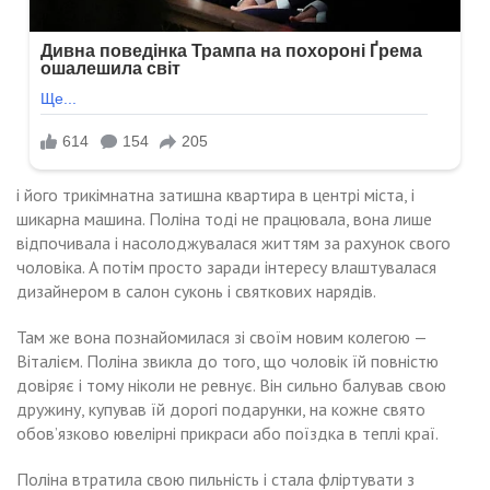
і його трикімнатна затишна квартира в центрі міста, і
шикарна машина. Поліна тоді не працювала, вона лише
відпочивала і насолоджувалася життям за рахунок свого
чоловіка. А потім просто заради інтересу влаштувалася
дизайнером в салон суконь і святкових нарядів.
Там же вона познайомилася зі своїм новим колегою —
Віталієм. Поліна звикла до того, що чоловік їй повністю
довіряє і тому ніколи не ревнує. Він сильно балував свою
дружину, купував їй дорогі подарунки, на кожне свято
обов’язково ювелірні прикраси або поїздка в теплі краї.
Поліна втратила свою пильність і стала фліртувати з