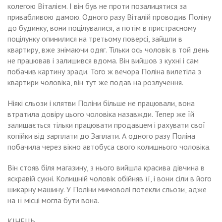
колегою Віталієм. І він був не проти позалицятися за
привабливою дамою. Одного разу Віталій проводив Поліну
до будинку, вони поцілувалися, а потім в пристрасному
поцілунку опинилися на третьому поверсі, зайшли в
квартиру, вже знімаючи одяг. Тільки ось чоловік в той день
не працював і залишився вдома. Він вийшов з кухні і сам
побачив картину зради. Того ж вечора Поліна вилетіла з
квартири чоловіка, він тут же подав на розлучення.
Ніякі сльози і клятви Поліни більше не працювали, вона
втратила довіру цього чоловіка назавжди. Тепер же їй
залишається тільки працювати продавцем і рахувати свої
копійки від зарплати до Заплати. А одного разу Поліна
побачила через вікно автобуса свого колишнього чоловіка.
Він стояв біля магазину, з нього вийшла красива дівчина в
яскравій сукні. Колишній чоловік обійняв її, і вони сіли в його
шикарну машину. У Поліни мимоволі потекли сльози, адже
на її місці могла бути вона.
КІНЕЦЬ.