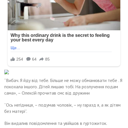
“Вибач. Я йду від тебе. Більше не можу обманювати тебе . Я
покохала іншого. Дітей лишаю тобі. На розлучення подам
сама», – Олексій прочитав смс від дружини
“Ось негідниця, – подумав чоловік, – ну гаразд я, а як дітям
без матері”.
Він видалив повідомлення та увійшов в гуртожиток.