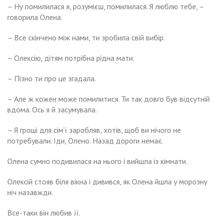
– Ну помилилася я, розумієш, помилилася. Я люблю тебе, –
говорила Олена.
– Все скінчено між нами, ти зробила свій вибір.
– Олексію, дітям потрібна рідна мати.
– Пізно ти про це згадала.
– Але ж кожен може помилитися. Ти так довго був відсутній
вдома. Ось я й засумувала.
– Я гроші для сім’ї заробляв, хотів, щоб ви нічого не
потребували. Іди, Олено. Назад дороги немає.
Олена сумно подивилася на нього і вийшла із кімнати.
Олексій стояв біля вікна і дивився, як Олена йшла у морозну
ніч назавжди.
Все-таки він любив її.