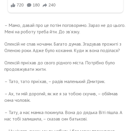
– Мамо, давай про це потім поговоримо. Зараз не до цього.
Мені на роботу треба йти. До зв’язку.
Олексій не спав ночами. Багато думав. Згадував прожиті з
Оленою роки. Адже було кохання. Куди ж вона поділася?
Олексій приїхав до свого рідного міста. Потрібно було
продовжувати жити.
– Тато, тато приїхав, – радів маленький Дмитрик.
– Ах, ти мій дорогий, як же я за тобою скучив, – обіймав
сина чоловік.
– Тату, а нас мамка покинула. Вона до дядька Віті пішла. А
нас тобі залишила, – сказав син батькові.