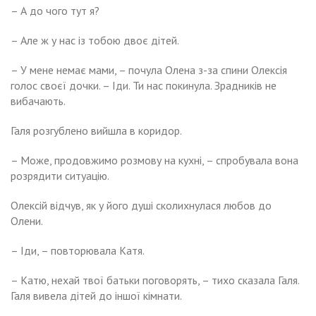
– А до чого тут я?
– Але ж у нас із тобою двоє дітей.
– У мене немає мами, – почула Олена з-за спини Олексія
голос своєї дочки. – Іди. Ти нас покинула. Зрадників не
вибачають.
Галя розгублено вийшла в коридор.
– Може, продовжимо розмову на кухні, – спробувала вона
розрядити ситуацію.
Олексій відчув, як у його душі сколихнулася любов до
Олени.
– Іди, – повторювала Катя.
– Катю, нехай твої батьки поговорять, – тихо сказала Галя.
Галя вивела дітей до іншої кімнати.