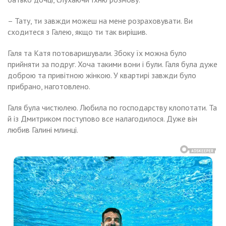
– Тату, ти завжди можеш на мене розраховувати. Ви
сходитеся з Галею, якщо ти так вирішив.
Галя та Катя потоваришували. Збоку їх можна було
прийняти за подруг. Хоча такими вони і були. Галя була дуже
доброю та привітною жінкою. У квартирі завжди було
прибрано, наготовлено.
Галя була чистюлею. Любила по господарству клопотати. Та
й із Дмитриком поступово все налагодилося. Дуже він
любив Галині млинці.