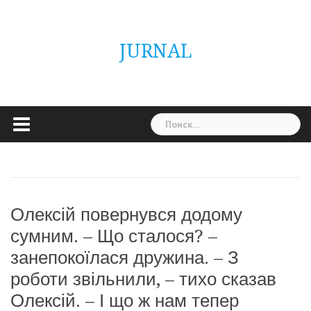
Skip
ГОЛОВНА
Україна
Світ
Неймовірно
Цікаво
Дім
Здоровя
Людина
Різне
to
content
JURNAL
Найти:
Олексій повернувся додому
сумним. – Що сталося? –
занепокоїлася дружина. – З
роботи звільнили, – тихо сказав
Олексій. – І що ж нам тепер