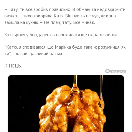
– Тату, ти все зробив правильно. В обмані та недовірі жити
важко, – тихо говорила Катя. Він навіть не чув, як вона
зайшла на кухню. – Не плач, тату. Все минає.
За півроку у Бондаренків народилася ще одна дівчинка.
“Катю, я сподіваюся, що Марійка буде така ж розумниця, як і
ти”, – казав щасливий батько.
КІНЕЦЬ.
Навигация
я
Олег
просив
ти
по
ою
ше
речену
тає
записям
ні
ралі
тьків
рез
ті,
о