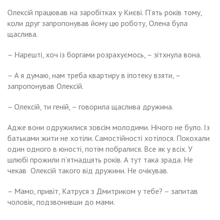
Олексій працював на заробітках у Києві. П’ять років тому,
коли друг запропонував йому цю роботу, Олена була
щаслива.
– Нарешті, хоч із боргами розрахуємось, – зітхнула вона.
– А я думаю, нам треба квартиру в іпотеку взяти, –
запропонував Олексій.
– Олексій, ти геній, – говорила щаслива дружина.
Адже вони одружилися зовсім молодими. Нічого не було. Із
батьками жити не хотіли. Самостійності хотілося. Покохали
один одного в юності, потім побралися. Все як у всіх. У
шлюбі прожили п’ятнадцять років. А тут така зрада. Не
чекав Олексій такого від дружини. Не очікував.
– Мамо, привіт, Катруся з Дмитриком у тебе? – запитав
чоловік, подзвонивши до мами.