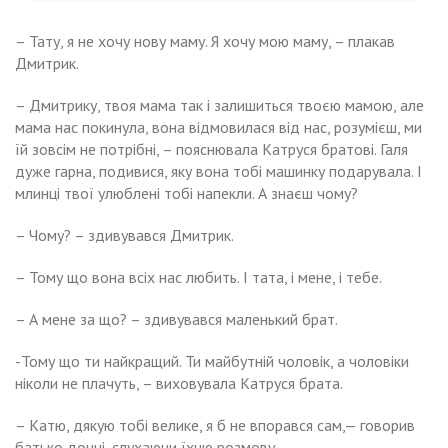
– Тату, я не хочу нову маму. Я хочу мою маму, – плакав
Дмитрик.
– Дмитрику, твоя мама так і залишиться твоєю мамою, але
мама нас покинула, вона відмовилася від нас, розумієш, ми
їй зовсім не потрібні, – пояснювала Катруся братові. Галя
дуже гарна, подивися, яку вона тобі машинку подарувала. І
млинці твої улюблені тобі напекли. А знаєш чому?
– Чому? – здивувався Дмитрик.
– Тому що вона всіх нас любить. І тата, і мене, і тебе.
– А мене за що? – здивувався маленький брат.
-Тому що ти найкращий. Ти майбутній чоловік, а чоловіки
ніколи не плачуть, – виховувала Катруся брата.
– Катю, дякую тобі велике, я б не впорався сам,— говорив
батько дочці, слухаючи їхню розмову.