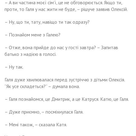
– А ви частина моєї сім’ї, це не обговорюється. Якщо ти,
проти, то Галя у нас жити не буде, – рішуче заявив Олексій.
– Ну, що ти, тату, навіщо ти так одразу?
– Познайом мене з Галею?
– Отже, вона прийде до нас у гості завтра? – Запитав
батько з надією в голосі.
– Ну так.
Галя дуже хвилювалася перед зустріччю з дітьми Олексія.
“Як усе складеться?” – думала вона.
– Галя познайомся, це Дмитрик, а це Катруся. Катю, це Галя.
– Дуже приємно, – посміхнулася Галя.
– Мені також, – сказала Катя.