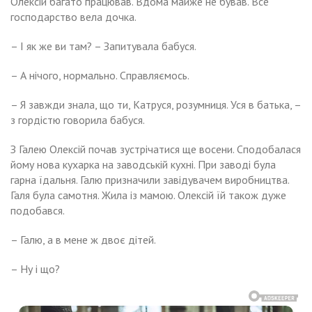
Олексій багато працював. Вдома майже не бував. Все
господарство вела дочка.
– І як же ви там? – Запитувала бабуся.
– А нічого, нормально. Справляємось.
– Я завжди знала, що ти, Катруся, розумниця. Уся в батька, –
з гордістю говорила бабуся.
З Галею Олексій почав зустрічатися ще восени. Сподобалася
йому нова кухарка на заводській кухні. При заводі була
гарна їдальня. Галю призначили завідувачем виробництва.
Галя була самотня. Жила із мамою. Олексій їй також дуже
подобався.
– Галю, а в мене ж двоє дітей.
– Ну і що?