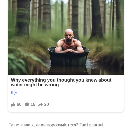
– Та не знаю я, як ви порозумієтеся? Так і взагалі…