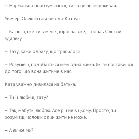
– Нормально порозуміємося, ти за це не переживай.
Увечері Олексій говорив до Катрусі.
– Катю, адже ти в мене доросла вже, – почав Олексій
здалеку.
– Тату, кажи одразу, що трапилося.
– Розумієш, подобається мені одна жінка. Як ти поставишся
до того, що вона житиме в нас.
Катя уважно дивилася на батька.
– Ти її любиш, тату?
– Так, мабуть, люблю. Але річ не в цьому. Просто, ти
розумієш, чоловік один жити не може.
– А як же ми?