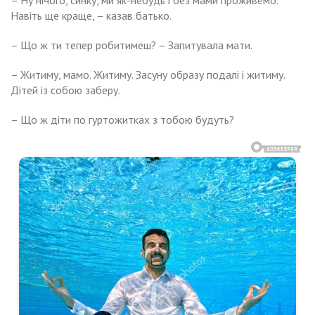
– Ну нічого, синку, ми як-небудь і без мами проживемо.
Навіть ще краще, – казав батько.
– Що ж ти тепер робитимеш? – Запитувала мати.
– Житиму, мамо. Житиму. Засуну образу подалі і житиму.
Дітей із собою заберу.
– Що ж діти по гуртожитках з тобою будуть?