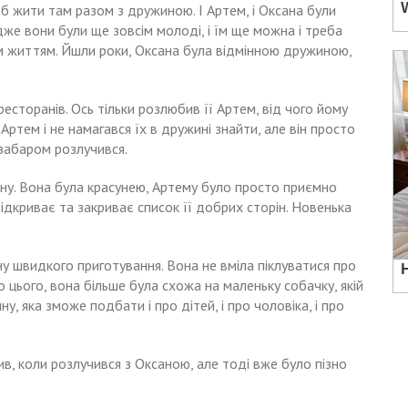
б жити там разом з дружиною. І Артем, і Оксана були
дже вони були ще зовсім молоді, і їм ще можна і треба
м життям. Йшли роки, Оксана була відмінною дружиною,
 ресторанів. Ось тільки розлюбив її Артем, від чого йому
 Артем і не намагався їх в дружині знайти, але він просто
езабаром розлучився.
ину. Вона була красунею, Артему було просто приємно
відкриває та закриває список її добрих сторін. Новенька
ину швидкого приготування. Вона не вміла піклуватися про
о цього, вона більше була схожа на маленьку собачку, якій
у, яка зможе подбати і про дітей, і про чоловіка, і про
в, коли розлучився з Оксаною, але тоді вже було пізно