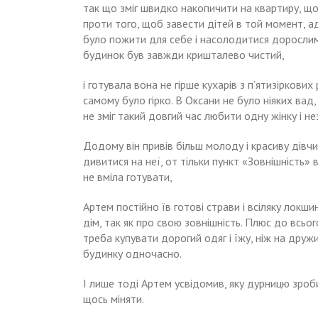
так що зміг швидко накопичити на квартиру, що
проти того, щоб завести дітей в той момент, а
було пожити для себе і насолодитися доросли
будинок був завжди кришталево чистий,
і готувала вона не гірше кухарів з п’ятизіркових
самому було гірко. В Оксани не було ніяких вад,
не зміг такий довгий час любити одну жінку і н
Додому він привів більш молоду і красиву дівч
дивитися на неї, от тільки пункт «Зовнішність» 
не вміла готувати,
Артем постійно їв готові страви і всіляку локш
дім, так як про свою зовнішність. Плюс до всьог
треба купувати дорогий одяг і їжу, ніж на дружин
будинку одночасно.
І лише тоді Артем усвідомив, яку дурницю зроби
щось міняти.