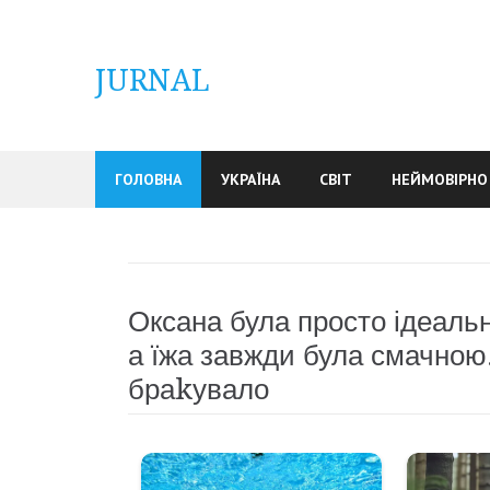
Skip
to
content
JURNAL
ГОЛОВНА
УКРАЇНА
СВІТ
НЕЙМОВІРНО
Оксана була просто ідеаль
а їжа завжди була смачною.
браkувало