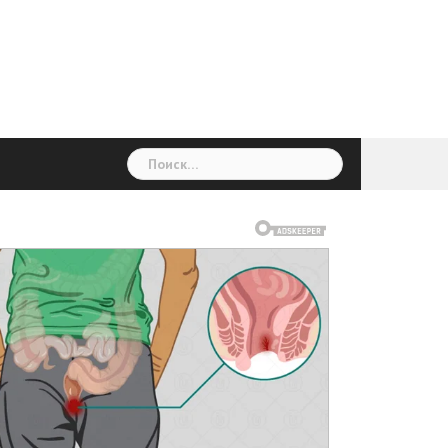
ГОЛОВНА
Україна
Світ
Неймовірно
Цікаво
Дім
Здоровя
Людина
Різне
Найти: