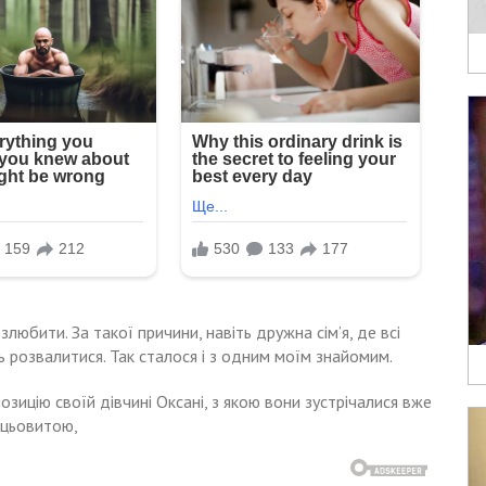
злюбити. За такої причини, навіть дружна сім’я, де всі
 розвалитися. Так сталося і з одним моїм знайомим.
озицію своїй дівчині Оксані, з якою вони зустрічалися вже
ацьовитою,