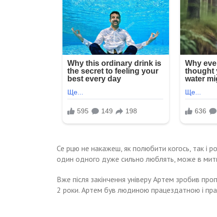
Се рцю не накажеш, як полюбити когось, так і ро
один одного дуже сильно люблять, може в мить
Вже після закінчення універу Артем зробив проп
2 роки. Артем був людиною працездатною і пр