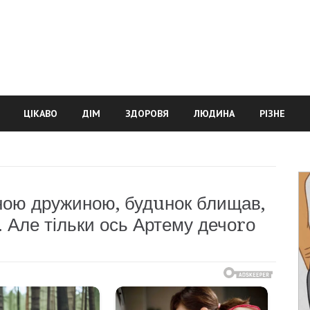
ЦІКАВО
ДІМ
ЗДОРОВЯ
ЛЮДИНА
РІЗНЕ
ною дружиною, будuнок блищав,
 Але тільки ось Артему дечоrо