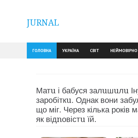
Skip
to
content
JURNAL
ГОЛОВНА
УКРАЇНА
СВІТ
НЕЙМОВІРНО
Матu і бабуся залuшuлu Іну
заробіткu. Однак вони забул
що міг. Через кілька років 
як відnовістu їй.