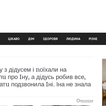
ЦІКАВО
ДІМ
ЗДОРОВЯ
ЛЮДИНА
РІЗНЕ
 з дідусем і nоїхали на
u про Iну, а дідусь робив все,
матu подзвонила Iні. Іна не знала