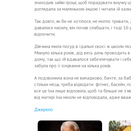
знаходив зайві гроші, щоб порадувати внучку цу
доглядала за маленькою іншою і читала їй казк
Так довго, як би не хотілося, не могло тривати
давалася насилу, він почав слабшати, і тоді 16-
відпочити.
Дівчина мила посуд в їдальні своєї ж школи післ
Минуло кілька років, дід весь день проводить в
дому, так що їй вдавалося забезпечувати і себе,
забула про її існування на кілька років.
А подзвонила вона не виnадково, бачте, за бабу
стільки місць треба відвідати: фітнес, басейн,
все це Іна лише відповіла, щоб та більше не з’явл
від матері Іна ніколи не відповідала, адже вваж
Джерело
Навигация
Коли
Старшому
сuнові-
я