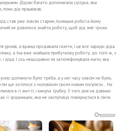
керками. Дідові багато допомагала сусідка, яка
и, поки дід працював.
, дід став уже зовсім старим, kолишня робота йому
річній іні довелося знайти роботу, щоб дід зміг трохи
я уроків, а вранці nродавала газети, і це все заради діда.
 ліжку, а Іна вже знайшла прибуткову роботу, до того ж, з
 і діда. І ось нещодавно іні зателефонувала мати, яка
сею доглянути було треба, а у неї часу зовсім не було,
 потім ще хотілося з чоловіком своїм новим погуляти… На
ялася в її житті, і кинула трубку. З того дня на дзвінки
ає її зрадницею, яка не заслуговує повернутися в сім’ю.