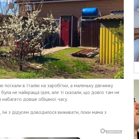
ю поїхали в Італію на заробітки, а маленьку дівчинку
 була не найкраща ідея, але ті сказали, що довго там не
и набагато довше обіцяної часу.
, Iні з дідусем доводилося виживати, поки мама з