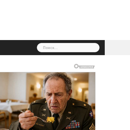
ГОЛОВНА
Україна
Світ
Неймовірно
Цікаво
Дім
Здоровя
Людина
Різне
Найти: