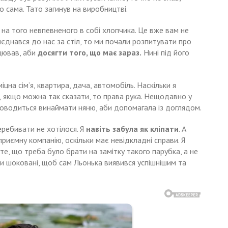
 сама. Тато загинув на виробництві.
 на того невпевненого в собі хлопчика. Це вже вам не
иєднався до нас за стіл, то ми почали розпитувати про
цював, аби
досягти того, що має зараз.
Нині під його
міцна сім’я, квартира, дача, автомобіль. Наскільки я
ч, якщо можна так сказати, то права рука. Нещодавно у
доводиться винаймати няню, аби допомагала із доглядом.
еребивати не хотілося. Я
навіть забула як кліпати
. А
риємну компанію, оскільки має невідкладні справи. Я
те, що треба було брати на замітку такого парубка, а не
ули шоковані, щоб сам Льонька виявився успішнішим та