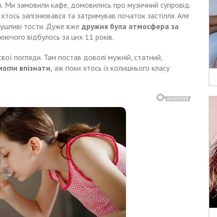
ів. Ми замовили кафе, домовились про музичний супровід.
 хтось запізнювався та затримував початок застілля. Але
орушливі тости. Дуже вже
дружня була атмосфера за
люючого відбулось за цих 11 років.
свої погляди. Там постав доволі мужній, статний,
могли впізнати,
аж поки хтось із колишнього класу