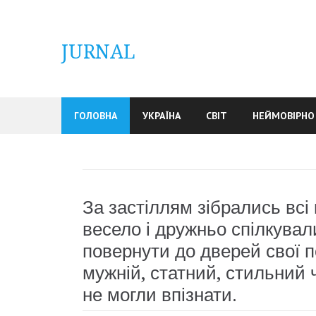
Skip
to
content
JURNAL
ГОЛОВНА
УКРАЇНА
СВІТ
НЕЙМОВІРНО
За застіллям зібрались всі
весело і дружньо спілкувал
повернути до дверей свої п
мужній, статний, стильний 
не могли впізнати.