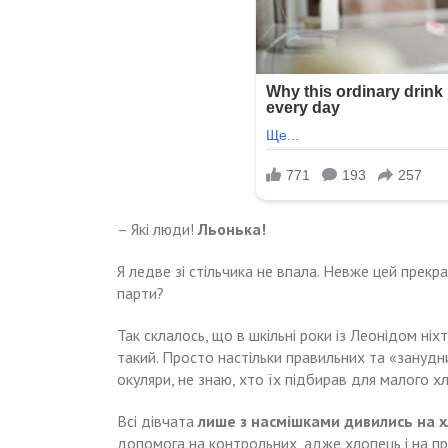
– Які люди!
Льонька!
Я ледве зі стільчика не впала. Невже цей прекра
парти?
Так склалось, що в шкільні роки із Леонідом ніхто
такий. Просто настільки правильних та «занудн
окуляри, не знаю, хто їх підбирав для малого хл
Всі дівчата
лише з насмішками дивились на х
допомога на контрольних, адже хлопець і на пр