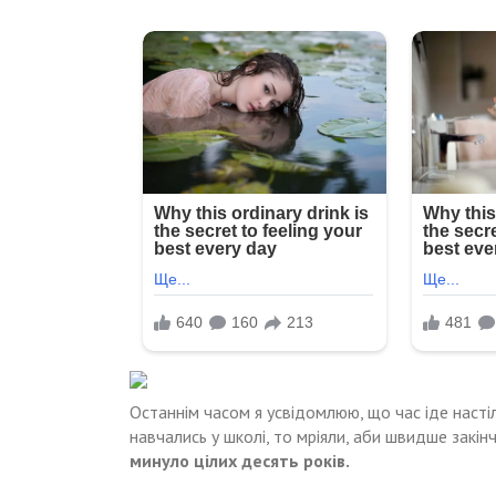
Останнім часом я усвідомлюю, що час іде насті
навчались у школі, то мріяли, аби швидше закінчи
минуло цілих десять років.