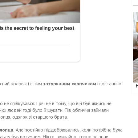
сний чоловік і є тим
затурканим хлопчиком
із останньої
 не спілкувався. І річ не в тому, що він був якийсь не
их» людей годі було й шукати. Пів обличчя займали
опця, одяг як зі старшого брата.
лопця.
Але постійно піддобрювались, коли потрібна була
авду був розумним. Ніхто, звичайно, точно не знав,