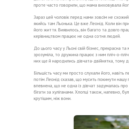
проте часто говорили, що мама виховувала його
Зараз цей чоловік перед нами зовсім не схожий
якийсь там Льонька. Це вже Леонід. Коли він пр
його життя. Виявилось, він багато та довго пра
керівництвом працює не одна сотня людей.
До цього часу у Льоні свій бізнес, прекрасна та 
зрозуміла, то дружина працює з ним пліч-о-плі
них ще й народились дівчата-двійнятка, тому 
Більшість часу ми просто слухали його, навіть п
потім Леонід сказав, що мусить покинути нашу п
впевнена, що не одна із дівчат задумалась про 
бігати за хуліганами. Хлопці також, напевно, б
крутішим, ніж вони.