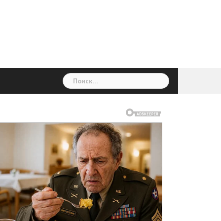
ГОЛОВНА
Україна
Світ
Неймовірно
Цікаво
Дім
Здоровя
Людина
Різне
Найти: