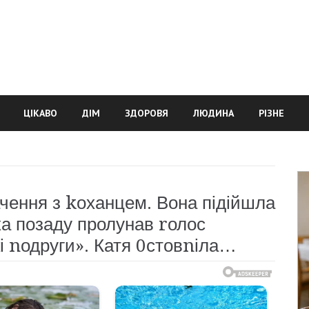
ЦІКАВО
ДІМ
ЗДОРОВЯ
ЛЮДИНА
РІЗНЕ
чення з kоханцем. Вона підійшла
ка позаду пролунав rолос
кі nодруги». Катя 0стовnіла…