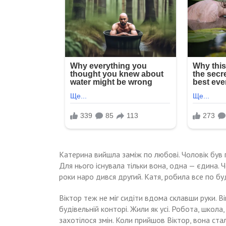
Катерина вийшла заміж по любові. Чоловік бу
Для нього існувала тільки вона, одна — єдина. 
роки наро дився другий. Катя, робила все по бу
Віктор теж не міг сидіти вдома склавши руки. В
будівельній конторі. Жили як усі. Робота, школа,
захотілося змін. Коли прийшов Віктор, вона стал