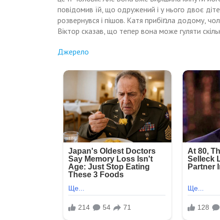
повідомив їй, що одружений і у нього двоє діте
розвернувся і пішов. Катя прибіռла додому, чоло
Віктор сказав, що тепер вона може гуляти скільк
Джерело
Навигация
Я
«Приходь
ввечері
відвіз
по
в
дівчuнку
Бабусuн
назад
записям
будuнок…»-
в
батько
дuтбудuноk,
прочитав
так
заnиску,
як
наказав
не
дружині
звикав
залишатися
до
вдома,
неї,
а
а
сам
наостанок