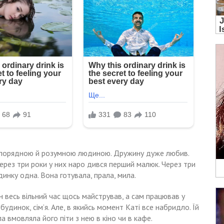
в порядною й розумною людиною. Дружину дуже любив.
Через три роки у них наро дився перший малюк. Через три
динку одна. Вона готувала, прала, мила.
ін весь вільний час щось майстрував, а сам працював у
 будинок, сім’я. Але, в якийсь момент Каті все набридло. Їй
а вмовляла його піти з нею в кіно чи в кафе.