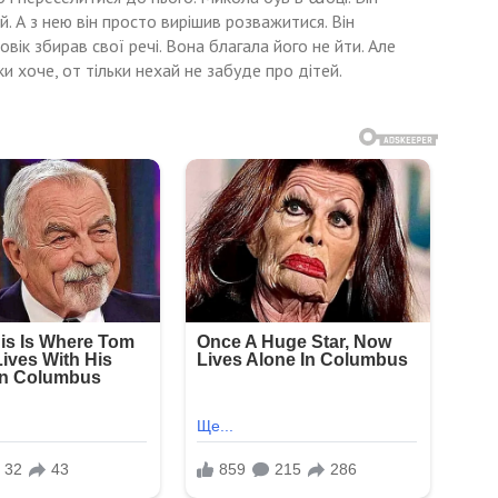
й. А з нею він просто вирішив розважитися. Він
вік збирав свої речі. Вона благала його не йти. Але
и хоче, от тільки нехай не забуде про дітей.