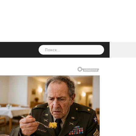
ГОЛОВНА
Україна
Світ
Неймовірно
Цікаво
Дім
Здоровя
Людина
Різне
Найти: