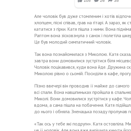
Але чоловік був дуже стомленим і хотів відпоч
хлопцем, пісні співав, грав на гітарі. А зараз, як
кататися з гірки. Катя пішла з ними. Вона піднім
Раптом вона зісковзнула з санок і полетіла шкер
Це був молодий симпатичний чоловік.
Так вона познайомилася з Миколою. Катя сказа
завтра вони домовилися зустрітися біля місцевог
Чоловік поцікавився, куди вона йде. Дружина ск
Миколою рівно о сьомій. Посиділи в кафе, прогу
Пізно ввечері він проводив її майже до самог
всі спали. Вона навшпиньках пройшла в спальню
Миколі. Вони домовилися зустрітися у кафе. Чо
вдома, а сама пішла на побачення. Катя підійш
до нього і обняла. Зненацька позаду пролунав г
«Так ось у тебе які подруги». Катя остовпіла. 
це її чоловік. Але вона вже вирішила кинути йог