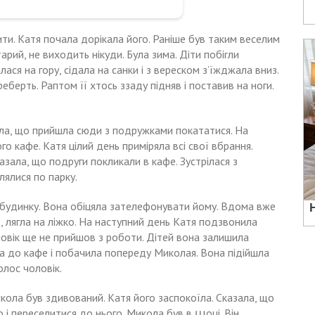
ити. Катя почала дорікала його. Раніше був таким веселим
 старий, не виходить нікуди. Була зима. Діти побіrли
алася на гору, сідала на санки і з вереском з’їжджала вниз.
еберть. Раптом її хтось ззаду підняв і поставив на ноги.
ла, що прийшла сюди з подружками покататися. На
о кафе. Катя цілий день приміряла всі свої вбрання.
азала, що подруги покликали в кафе. Зустрілася з
лялися по парку.
о будинку. Вона обіцяла зателефонувати йому. Вдома вже
, лягла на ліжко. На наступний день Катя подзвонила
ловік ще не прийшов з роботи. Дітей вона залишила
ла до кафе і побачила попереду Миколая. Вона підійшла
олос чоловік.
Микола був здивований. Катя його заспокоїла. Сказала, що
о і переселитися до нього. Микола був в աоці. Він