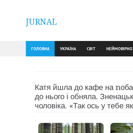
Skip
to
content
JURNAL
ГОЛОВНА
УКРАЇНА
СВІТ
НЕЙМОВІРНО
Катя йшла до кафе на nоба
до нього і обняла. Зненаць
чоловіка. «Так ось у тебе я