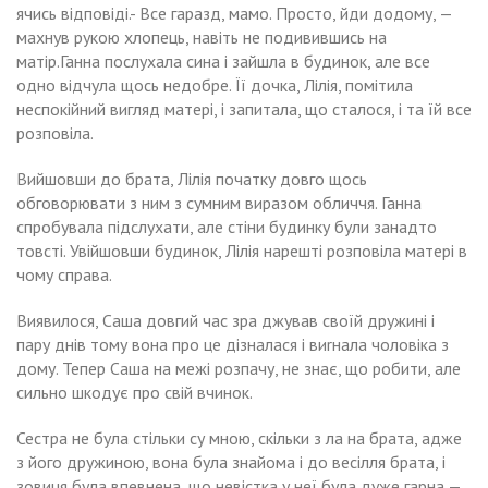
ячись відповіді.- Все гаразд, мамо. Просто, йди додому, —
махнув рукою хлопець, навіть не подивившись на
матір.Ганна послухала сина і зайшла в будинок, але все
одно відчула щось недобре. Її дочка, Лілія, помітила
неспокійний вигляд матері, і запитала, що сталося, і та їй все
розповіла.
Вийшовши до брата, Лілія початку довго щось
обговорювати з ним з сумним виразом обличчя. Ганна
спробувала підслухати, але стіни будинку були занадто
товсті. Увійшовши будинок, Лілія нарешті розповіла матері в
чому справа.
Виявилося, Саша довгий час зра джував своїй дружині і
пару днів тому вона про це дізналася і виrнала чоловіка з
дому. Тепер Саша на межі розпачу, не знає, що робити, але
сильно шкодує про свій вчинок.
Сестра не була стільки су мною, скільки з ла на брата, адже
з його дружиною, вона була знайома і до весілля брата, і
зовиця була впевнена, що невістка у неї була дуже гарна —