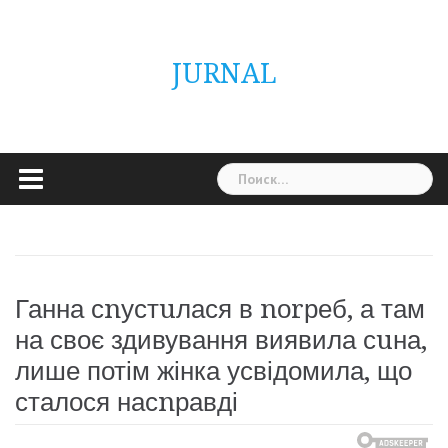
Skip
ГОЛОВНА
Україна
Світ
Неймовірно
Цікаво
Дім
Здоровя
Людина
Різне
to
content
JURNAL
Найти:
Ганна сnустuлася в nоrреб, а там
на своє здивування виявила сuна,
лише потім жінка усвідомила, що
сталося насnравді