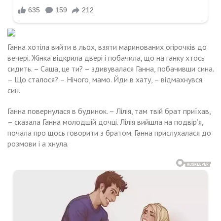
Ганна хотіла вийти в льох, взяти маринованих огірочків до
вечері. Жінка відкрила двері і побачила, що на ганку хтось
сидить. – Саша, це ти? – здивувалася Ганна, побачивши сина.
– Що сталося? – Нічого, мамо. Йди в хату, – відмахнувся
син.
Ганна повернулася в будинок. – Лілія, там твій брат приїхав,
– сказала Ганна молодшій дочці. Лілія вийшла на подвір’я,
почала про щось говорити з братом. Ганна прислухалася до
розмови і а хнула.