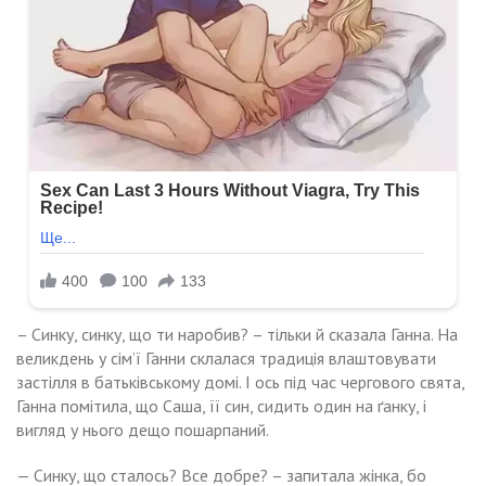
– Синку, синку, що ти наробив? – тільки й сказала Ганна. На
великдень у сім’ї Ганни склалася традиція влаштовувати
застілля в батьківському домі. І ось під час чергового свята,
Ганна помітила, що Саша, її син, сидить один на ґанку, і
вигляд у нього дещо пошарпаний.
— Синку, що сталось? Все добре? – запитала жінка, бо