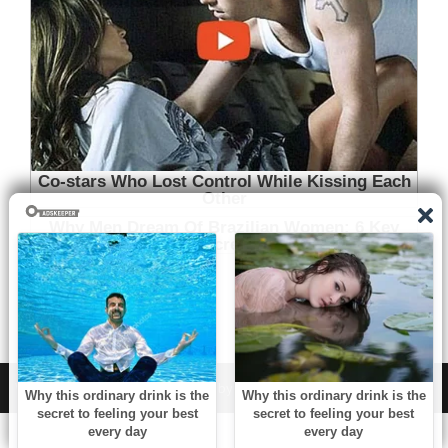
WordPress
|
Theme:
NewsAnchor
by aThemes.