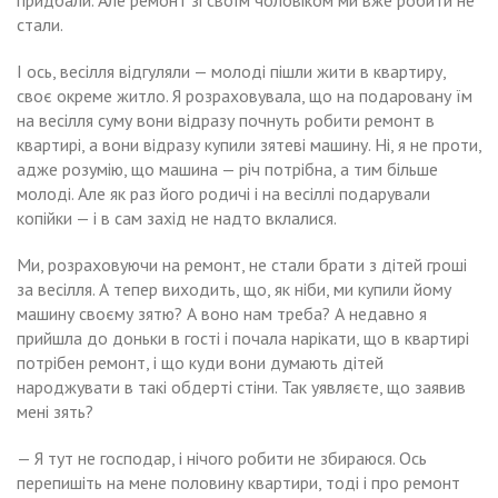
придбали. Але ремонт зі своїм чоловіком ми вже робити не
стали.
І ось, весілля відгуляли — молоді пішли жити в квартиру,
своє окреме житло. Я розраховувала, що на подаровану їм
на весілля суму вони відразу почнуть робити ремонт в
квартирі, а вони відразу купили зятеві машину. Ні, я не проти,
адже розумію, що машина — річ потрібна, а тим більше
молоді. Але як раз його родичі і на весіллі подарували
копійки — і в сам захід не надто вклалися.
Ми, розраховуючи на ремонт, не стали брати з дітей гроші
за весілля. А тепер виходить, що, як ніби, ми купили йому
машину своєму зятю? А воно нам треба? А недавно я
прийшла до доньки в гості і почала нарікати, що в квартирі
потрібен ремонт, і що куди вони думають дітей
народжувати в такі обдерті стіни. Так уявляєте, що заявив
мені зять?
— Я тут не господар, і нічого робити не збираюся. Ось
перепишіть на мене половину квартири, тоді і про ремонт