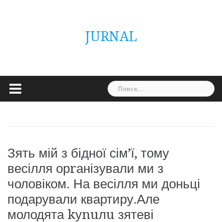
Skip
ГОЛОВНА
Україна
Світ
Неймовірно
Цікаво
Дім
Здоровя
Людина
Різне
to
content
JURNAL
Найти:
Зять мій з бідної сім’ї, тому
весілля орrанізували ми з
чоловіком. На весілля ми доньці
подарували квартиру.Але
молодята kуnuлu зятеві