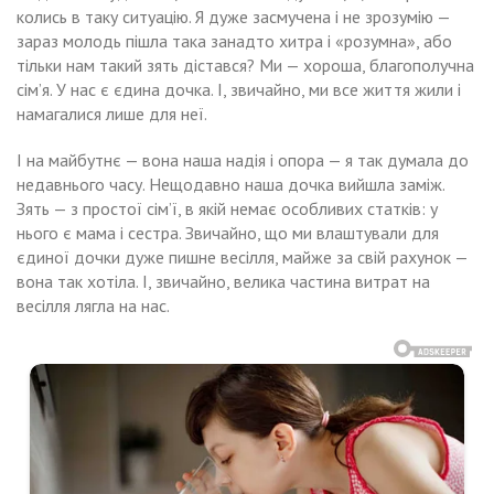
колись в таку ситуацію. Я дуже засмучена і не зрозумію —
зараз молодь пішла така занадто хитра і «розумна», або
тільки нам такий зять дістався? Ми — хороша, благополучна
сім’я. У нас є єдина дочка. І, звичайно, ми все життя жили і
намагалися лише для неї.
І на майбутнє — вона наша надія і опора — я так думала до
недавнього часу. Нещодавно наша дочка вийшла заміж.
Зять — з простої сім’ї, в якій немає особливих статків: у
нього є мама і сестра. Звичайно, що ми влаштували для
єдиної дочки дуже пишне весілля, майже за свій рахунок —
вона так хотіла. І, звичайно, велика частина витрат на
весілля лягла на нас.