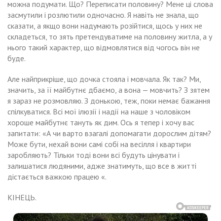
можна подумати. Що? Переписати половину? Мене ці слова
засмутили і розлютили одночасно. Я навіть не знала, що
сказати, а якщо вони надумають розійтися, щось у них не
складеться, то зять претендуватиме на половину житла, а у
нього такий характер, що відмовлятися від чогось він не
буде.
Але найприкріше, що дочка стояла і мовчала. Як так? Ми,
значить, за її майбутнє дбаємо, а вона — мовчить? З зятем
я зараз не розмовляю. З донькою, теж, поки немає бажання
спілкуватися. Всі мої ілюзії і надії на наше з чоловіком
хороше майбутнє тануть як дим. Ось я тепер і хочу вас
запитати: «А чи варто взагалі допомагати дорослим дітям?
Може бути, нехай вони самі собі на весілля і квартири
заробляють? Тільки тоді вони всі будуть цінувати і
залишатися людяними, адже знатимуть, що все в житті
дістається важкою працею «.
КІНЕЦЬ.
ли
Мама