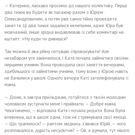
— Катерино, ласкаво просимо до нашого колективу. Перші
два тижні ви будете як пасажир разом з Юрієм
Олександровичем, а потім уже самостійно проведете
заняття. Ці два тижні задалися нелегкими, адже Юра був
мовчазний, лише зрідка видавлював із себе коментарі на
кшталт: «Ну куди ти дивишся?
Так можна й ава рійну ситуацію спровокувати! Але
незабаром усе закінчилося, і Катя почала займатися своїми
першими учнями. Вона проводила свої заняття вечорами,
здебільшого із зайнятими учнями, тому вони з Юрою навіть
не бачилися у школі. Одного вечора Каті зателефонувала її
мама.
— Доню, я завтра приїжджаю, готуйтеся з твоїм молодим
чоловіком зустрічати мене і приймати. — Добре мама.
Чекатимемо, — відповіла Катя і почала ридати. Вона була
впевнена, що в школі одна, тож не стримувала свої емоції.
— Що трапилося? — раптом звідкись з’явився Юрій, — чого
розплакалося, дурість несусвітня? — Ой, я думала, тут нікого