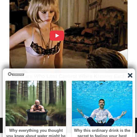
WordPress
|
Theme:
NewsAnchor
by aThemes.