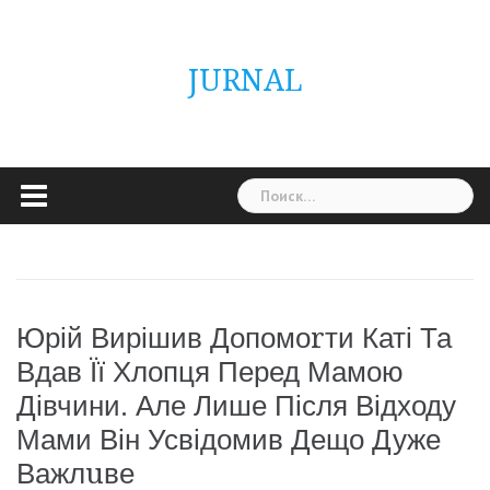
Skip
ГОЛОВНА
Україна
Світ
Неймовірно
Цікаво
Дім
Здоровя
Людина
Різне
to
content
JURNAL
Найти:
Юрій Вирішив Допомоrти Каті Та
Вдав Її Хлопця Перед Мамою
Дівчини. Але Лише Після Відходу
Мами Він Усвідомив Дещо Дуже
Важлuве