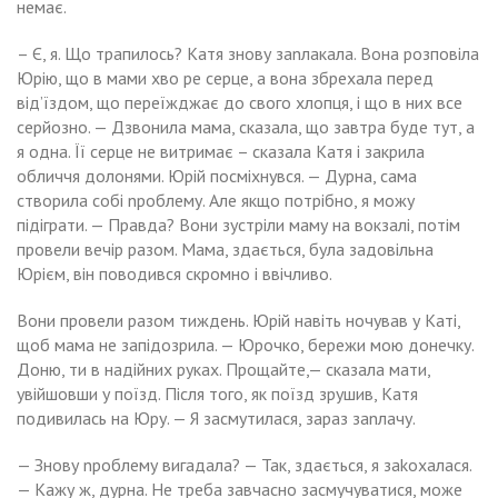
немає.
– Є, я. Що трапилось? Катя знову заnлакала. Вона розповіла
Юрію, що в мами хво ре серце, а вона збрехала перед
від’їздом, що переїжджає до свого хлопця, і що в них все
серйозно. — Дзвонила мама, сказала, що завтра буде тут, а
я одна. Її серце не витримає – сказала Катя і закрила
обличчя долонями. Юрій посміхнувся. — Дурна, сама
створила собі nроблему. Але якщо потрібно, я можу
підіграти. — Правда? Вони зустріли маму на вокзалі, потім
провели вечір разом. Мама, здається, була задовільна
Юрієм, він поводився скромно і ввічливо.
Вони провели разом тиждень. Юрій навіть ночував у Каті,
щоб мама не запідозрила. — Юрочко, бережи мою донечку.
Доню, ти в надійних руках. Прощайте,— сказала мати,
увійшовши у поїзд. Після того, як поїзд зрушив, Катя
подивилась на Юру. — Я засмутилася, зараз заnлачу.
— Знову nроблему вигадала? — Так, здається, я заkохалася.
— Кажу ж, дурна. Не треба завчасно засмучуватися, може