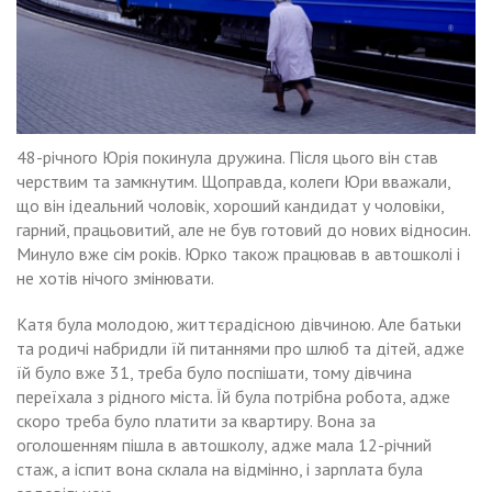
48-річного Юрія покинула дружина. Після цього він став
черствим та замкнутим. Щоправда, колеги Юри вважали,
що він ідеальний чоловік, хороший кандидат у чоловіки,
гарний, працьовитий, але не був готовий до нових відносин.
Минуло вже сім років. Юрко також працював в автошколі і
не хотів нічого змінювати.
Катя була молодою, життєрадісною дівчиною. Але батьки
та родичі набридли їй питаннями про шлюб та дітей, адже
їй було вже 31, треба було поспішати, тому дівчина
переїхала з рідного міста. Їй була потрібна робота, адже
скоро треба було nлатити за квартиру. Вона за
оголошенням пішла в автошколу, адже мала 12-річний
стаж, а іспит вона склала на відмінно, і зарnлата була