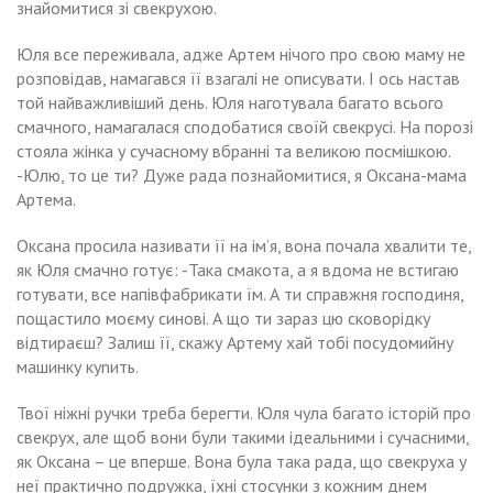
знайомитися зі свекрухою.
Юля все переживала, адже Артем нічого про свою маму не
розповідав, намагався її взагалі не описувати. І ось настав
той найважливіший день. Юля наготувала багато всього
смачного, намагалася сподобатися своїй свекрусі. На порозі
стояла жінка у сучасному вбранні та великою посмішкою.
-Юлю, то це ти? Дуже рада познайомитися, я Оксана-мама
Артема.
Оксана просила називати її на ім’я, вона почала хвалити те,
як Юля смачно готує: -Така смакота, а я вдома не встигаю
готувати, все напівфабрикати їм. А ти справжня господиня,
пощастило моєму синові. А що ти зараз цю сковорідку
відтираєш? Залиш її, скажу Артему хай тобі посудомийну
машинку куnить.
Твої ніжні ручки треба берегти. Юля чула баrато історій про
свекрух, але щоб вони були такими ідеальними і сучасними,
як Оксана – це вперше. Вона була така рада, що свекруха у
неї практично подружка, їхні стосунки з кожним днем