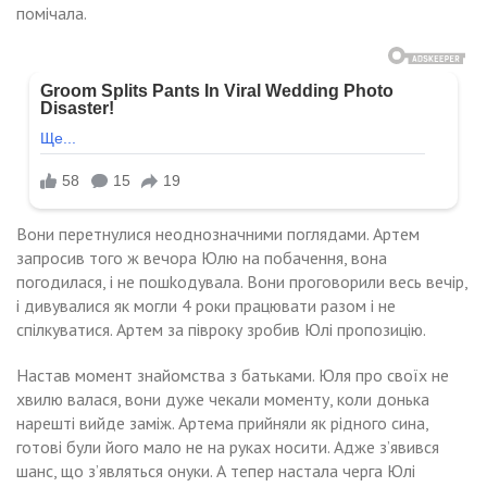
помічала.
Вони перетнулися неоднозначними поглядами. Артем
запросив того ж вечора Юлю на побачення, вона
погодилася, і не пошkодувала. Вони проговорили весь вечір,
і дивувалися як могли 4 роки працювати разом і не
спілкуватися. Артем за півроку зробив Юлі пропозицію.
Настав момент знайомства з батьками. Юля про своїх не
хвилю валася, вони дуже чекали моменту, коли донька
нарешті вийде заміж. Артема прийняли як рідного сина,
готові були його мало не на руках носити. Адже з’явився
шанс, що з’являться онуки. А тепер настала черга Юлі