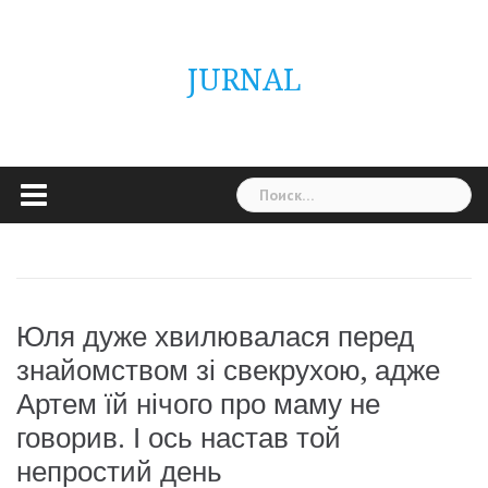
Skip
ГОЛОВНА
Україна
Світ
Неймовірно
Цікаво
Дім
Здоровя
Людина
Різне
to
content
JURNAL
Найти:
Юля дуже хвилювалася перед
знайомством зі свекрухою, адже
Артем їй нічого про маму не
говорив. І ось настав той
непростий день