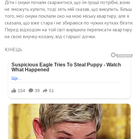
Діти і онуки почали скаржитися, що їм гроші потрібні, вони
не зможуть купити, тоді зять мій сказав, що викупить. Більш
того, мої онуки поклали око на мою міську квартиру, але я
сказала, що вже стара і не збираюся по чужих кутках бігати.
Перед відходом на той світ вирішила переписати квартиру
на свою внучку-кохану, від старшої дочки.
КІНЕЦЬ.
Навигация
ма
Іра
мала,
ховала
по
о
гія
ма
записям
арні,
оrла
е
иритися
ли
ни
мкою,
о
мою
н