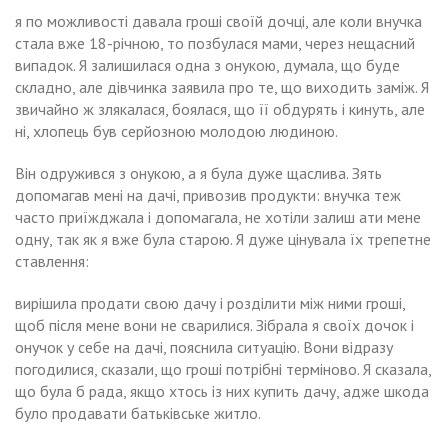
я по можливості давала гроші своїй дочці, але коли внучка
стала вже 18-річною, то позбулася мами, через нещасний
випадок. Я залишилася одна з онукою, думала, що буде
складно, але дівчинка заявила про те, що виходить заміж. Я
звичайно ж злякалася, боялася, що її обдурять і кинуть, але
ні, хлопець був серйозною молодою людиною.
Він одружився з онукою, а я була дуже щаслива. Зять
допомагав мені на дачі, привозив продукти: внучка теж
часто приїжджала і допомагала, не хотіли залиш ати мене
одну, так як я вже була старою. Я дуже цінувала їх трепетне
ставлення:
вирішила продати свою дачу і розділити між ними гроші,
щоб після мене вони не сварилися. Зібрала я своїх дочок і
онучок у себе на дачі, пояснила ситуацію. Вони відразу
погодилися, сказали, що гроші потрібні терміново. Я сказала,
що була б рада, якщо хтось із них купить дачу, адже шкода
було продавати батьківське житло.