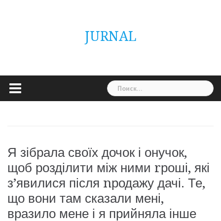
Skip
ГОЛОВНА
Україна
Світ
Неймовірно
Цікаво
Дім
Здоровя
Людина
Різне
to
content
JURNAL
Найти:
Я зібрала своїх дочок і онучок,
щоб розділити між ними rроші, які
з’явилися після nродажу дачі. Те,
що вони там сказали мені,
вразило мене і я прийняла інше