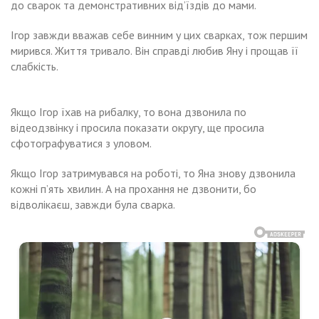
до сварок та демонстративних від’їздів до мами.
Ігор завжди вважав себе винним у цих сварках, тож першим
мирився. Життя тривало. Він справді любив Яну і прощав її
слабкість.
Якщо Ігор їхав на рибалку, то вона дзвонила по
відеодзвінку і просила показати округу, ще просила
сфотографуватися з уловом.
Якщо Ігор затримувався на роботі, то Яна знову дзвонила
кожні п’ять хвилин. А на прохання не дзвонити, бо
відволікаєш, завжди була сварка.