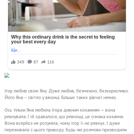
Ігор любив свою Яну. Дуже любив, безмежно, безкорисливо.
Його Яна – світло у віконці. Більше таких дівчат немає.
Ось тільки Яна любила Ігора дивним коханням — вона
ревнувала. І їй здавалося, що ревнощі, це ознака кохання.
Вона всерйоз не розуміла, чому Ігор її не ревнує. І дуже
переживала з цього приводу. Будь-які розмови призводили