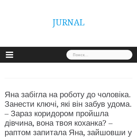
Skip
ГОЛОВНА
Україна
Світ
Неймовірно
Цікаво
Дім
Здоровя
Людина
Різне
to
content
JURNAL
Найти:
Яна забігла на роботу до чоловіка.
Занести ключі, які він забув удома.
– Зараз коридором пройшла
дівчина, вона твоя коханка? –
раптом запитала Яна, зайшовши у