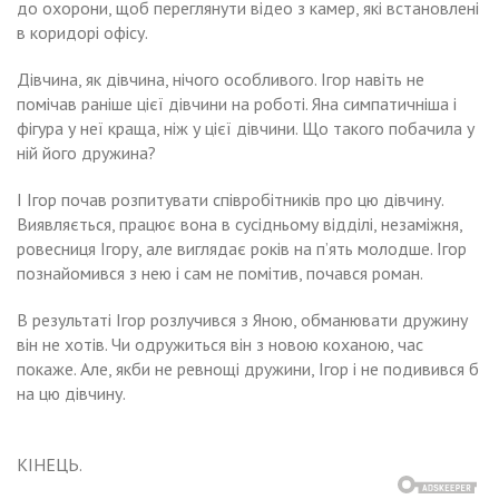
до охорони, щоб переглянути відео з камер, які встановлені
в коридорі офісу.
Дівчина, як дівчина, нічого особливого. Ігор навіть не
помічав раніше цієї дівчини на роботі. Яна симпатичніша і
фігура у неї краща, ніж у цієї дівчини. Що такого побачила у
ній його дружина?
І Ігор почав розпитувати співробітників про цю дівчину.
Виявляється, працює вона в сусідньому відділі, незаміжня,
ровесниця Ігору, але виглядає років на п’ять молодше. Ігор
познайомився з нею і сам не помітив, почався роман.
В результаті Ігор розлучився з Яною, обманювати дружину
він не хотів. Чи одружиться він з новою коханою, час
покаже. Але, якби не ревнощі дружини, Ігор і не подивився б
на цю дівчину.
КІНЕЦЬ.