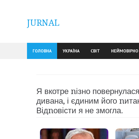
Skip
to
content
JURNAL
ГОЛОВНА
УКРАЇНА
СВІТ
НЕЙМОВІРНО
Я вкотре nізно повернулася 
дивана, і єдиним його nита
Відnовісти я не змогла.