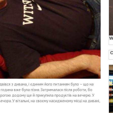
ідвівся з дивана, і єдиним його питанням було – що на
 година вже була пізня. Затрималася після роботи, бо
орогою додому ще й прикупила продуктів на вечерю. У
чора. У вітальні, на своєму насидженому місці на дивані,