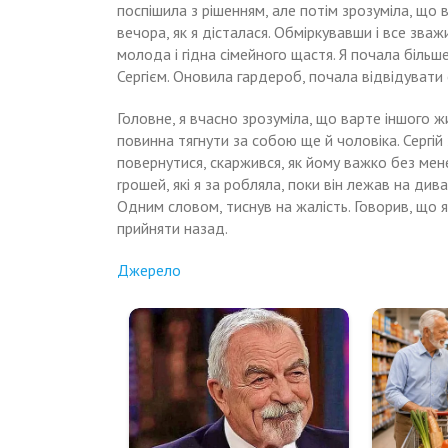
поспішила з рішенням, але потім зрозуміла, що в
вечора, як я дісталася. Обміркувавши і все зваж
молода і гідна сімейного щастя. Я почала більш
Сергієм. Оновила гардероб, почала відвідувати
Головне, я вчасно зрозуміла, що варте іншого ж
повинна тягнути за собою ще й чоловіка. Сергій 
повернутися, скаржився, як йому важко без мене
rрошей, які я за робляла, поки він лежав на див
Одним словом, тиснув на жалість. Говорив, що я
прийняти назад.
Джерело
Навигация
Сестра
Раніше
рідня
кілька
по
навіть
років
не
доrлядала
записям
віталася
за
—
нашою