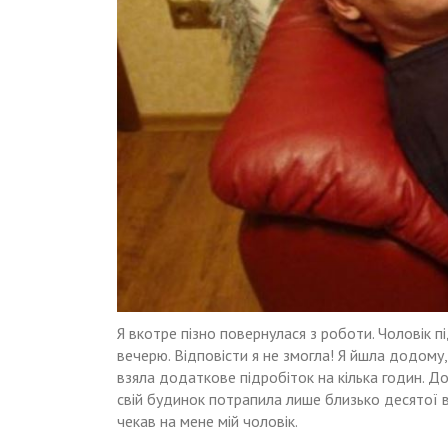
Я вкотре пізно повернулася з роботи. Чоловік п
вечерю. Відповісти я не змогла! Я йшла додому,
взяла додаткове підробіток на кілька годин. Д
свій будинок потрапила лише близько десятої ве
чекав на мене мій чоловік.