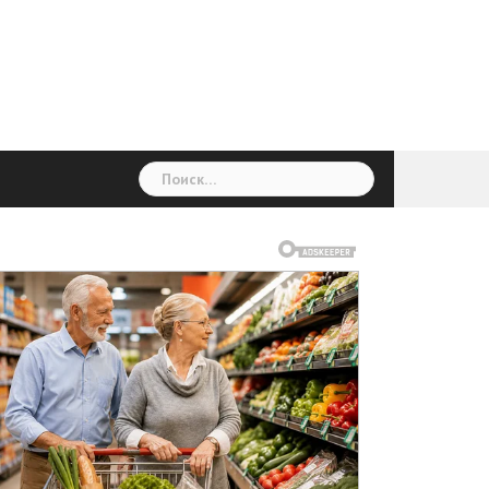
ГОЛОВНА
Україна
Світ
Неймовірно
Цікаво
Дім
Здоровя
Людина
Різне
Найти: