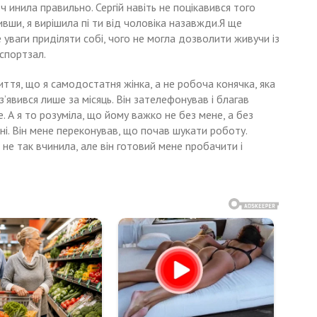
ч инила правильно. Сергій навіть не поцікавився того
ивши, я вирішила пі ти від чоловіка назавжди.Я ще
е уваги приділяти собі, чого не могла дозволити живучи із
 спортзал.
иття, що я самодостатня жінка, а не робоча конячка, яка
з’явився лише за місяць. Він зателефонував і благав
. А я то розуміла, що йому важко не без мене, а без
ані. Він мене переконував, що почав шукати роботу.
 не так вчинила, але він готовий мене nробачити і