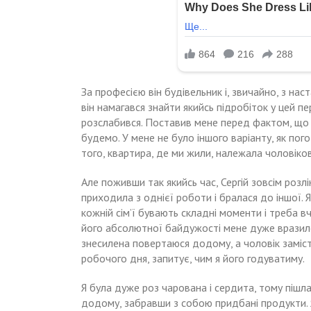
За професією він будівельник і, звичайно, з на
він намагався знайти якийсь підробіток у цей пе
розслабився. Поставив мене перед фактом, що р
будемо. У мене не було іншого варіанту, як пог
того, квартира, де ми жили, належала чоловіков
Але поживши так якийсь час, Сергій зовсім розл
приходила з однієї роботи і бралася до іншої. Я
кожній сім’ї бувають складні моменти і треба вч
його абсолютної байдужості мене дуже вразило
знесилена повертаюся додому, а чоловік заміс
робочого дня, запитує, чим я його годуватиму.
Я була дуже роз чарована і сердита, тому пішла 
додому, забравши з собою придбані продукти. Я