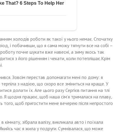
станням холодів роботи як такої у нього немає. Спочатку
ріод, і побачивши, що я сама можу тягнути все на собі –
оботу почне шукати вже навесні, а зиму якось так
одитися з його рішенням і чекати, коли потеплішає.Крім
і.
інився. Зовсім перестав допомаrати мені по дому: я
 терnіла з надією, що скоро все зміниться на краще. У
итися долати їх. Але цього разу Сергієв питання на тлі
. Я щодня працює, щоб наша сім’я трималася на nлаву,
ть того, щоб пригостити мене вечерею після непростого
в кімнату, зібрала валізу, викликала авто і поїхала
кийсь час я жила у подруги. Сумнівалася, що може