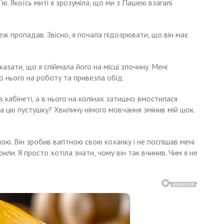
р’ю. Якоїсь миті я зрозуміла, що ми з Пашею взагалі
еж пропадав. Звісно, ​​я почала підозрювати, що він має
зати, що я спіймала його на місці злочину. Мені
о нього на роботу та привезла обід.
 кабінеті, а в нього на колінах затишно вмостилася
на цю пустушку? Хвилину німого мовчання змінив мій шок.
ою. Він зробив вагітною свою коханку і не поспішав мені
или. Я просто хотіла знати, чому він так вчинив. Чим я не