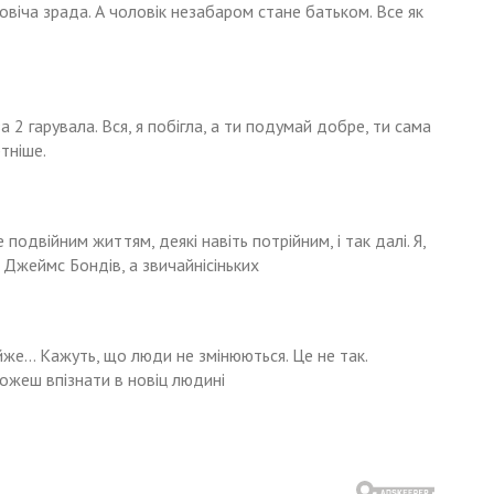
ловіча зрада. А чоловік незабаром стане батьком. Все як
за 2 гарувала. Вся, я побігла, а ти подумай добре, ти сама
тніше.
подвійним життям, деякі навіть потрійним, і так далі. Я,
і Джеймс Бондів, а звичайнісіньких
айже… Кажуть, що люди не змінюються. Це не так.
ожеш впізнати в новіц людині