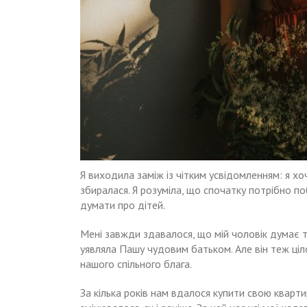
Я виходила заміж із чітким усвідомленням: я хо
збиралася. Я розуміла, що спочатку потрібно поб
думати про дітей.
Мені завжди здавалося, що мій чоловік думає та
уявляла Пашу чудовим батьком. Але він теж ц
нашого спільного блага.
За кілька років нам вдалося купити свою квартир