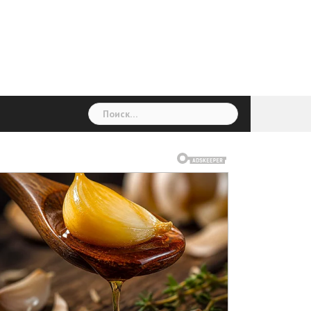
ГОЛОВНА
Україна
Світ
Неймовірно
Цікаво
Дім
Здоровя
Людина
Різне
Найти: