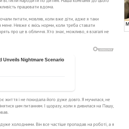
леги встигли народити по дитині. Наша компанія до цього
жливість працювати вдома.
очали питати, мовляв, коли вже діти, адже я таки
мене. Невже є якісь норми, коли треба ставати
ять про це в обличчя. Хто знає, можливо, я взагалі не
оє життя і не покидала його дуже довго. Я мучилася, не
нятися цим питанням. І щоразу, коли я дивилася на Пашу,
ював.
 дуже холодними. Він все частіше пропадав на роботі, а я