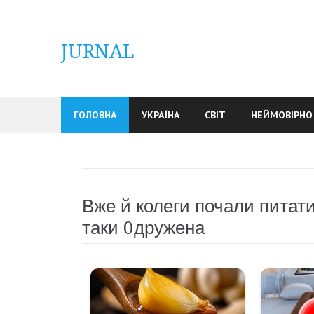
Skip
to
content
JURNAL
ГОЛОВНА
УКРАЇНА
СВІТ
НЕЙМОВІРНО
Вже й колеги почали питати
таки 0дружена