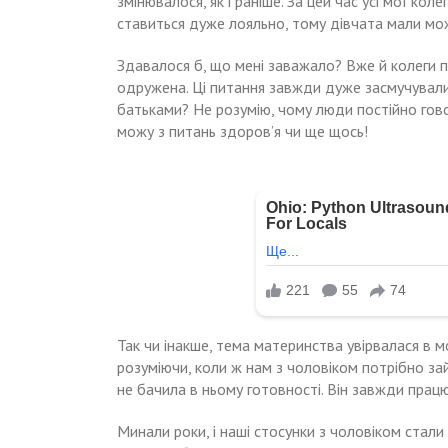
змінювалося, як і раніше. За цей час усі мої ко
ставиться дуже лояльно, тому дівчата мали мо
Здавалося б, що мені заважало? Вже й колеги п
одружена. Ці питання завжди дуже засмучували 
батьками? Не розумію, чому люди постійно говор
можу з питань здоров’я чи ще щось!
Так чи інакше, тема материнства увірвалася в м
розуміючи, коли ж нам з чоловіком потрібно зай
не бачила в ньому готовності. Він завжди прац
Минали роки, і наші стосунки з чоловіком стали