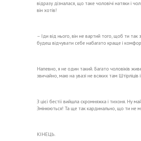
відразу дізналася, що таке чоловічі натяки і чо
він хотів!
– Іди від нього, він не вартий того, щоб ти так 
будеш відчувати себе набагато краще і комфор
Напевно, я не один такий. Багато чоловіків живе 
звичайно, маю на увазі не всяких там Штірліців 
З цієї бестії вийшла скромняжка і тихоня. Ну м
Змінюються! Та ще так кардинально, що ти не м
КІНЕЦЬ.