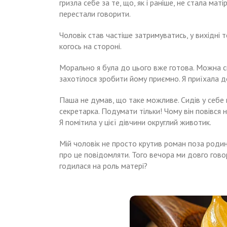
гризла себе за те, що, як і раніше, не стала маті
перестали говорити.
Чоловік став частіше затримуватись, у вихідні т
когось на стороні.
Морально я була до цього вже готова. Можна ска
захотілося зробити йому приємно. Я приїхала д
Паша не думав, що таке можливе. Сидів у себе в
секретарка. Подумати тільки! Чому він повівся 
Я помітила у цієї дівчини округлий животик.
Мій чоловік не просто крутив роман поза родин
про це повідомляти. Того вечора ми довго говор
годилася на роль матері?