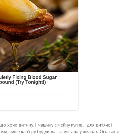
о хоче дитину. І машину сімейну купив, і для дитячої
вами, лише кар’єру будувала та витала у хмарах. Ось так я