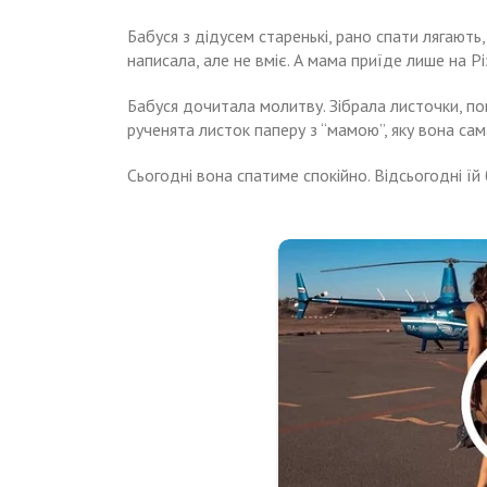
Бабуся з дідусем старенькі, рано спати лягають, 
написала, але не вміє. А мама приїде лише на Рі
Бабуся дочитала молитву. Зібрала листочки, покл
рученята листок паперу з “мамою”, яку вона сам
Сьогодні вона спатиме спокійно. Відсьогодні їй