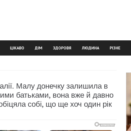
ЦІКАВО
ДІМ
ЗДОРОВЯ
ЛЮДИНА
РІЗНЕ
Італії. Малу донечку залишила в
кими батьками, вона вже й давно
обіцяла собі, що ще хоч один рік