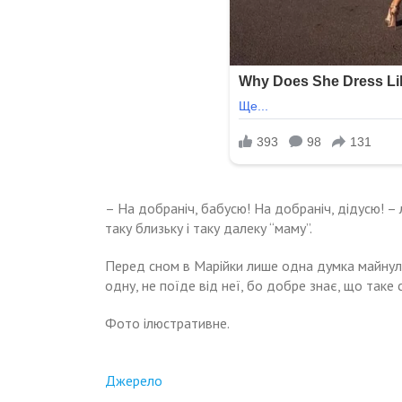
– На добраніч, бабусю! На добраніч, дідусю! – 
таку близьку і таку далеку “маму”.
Перед сном в Марійки лише одна думка майнула,
одну, не поїде від неї, бо добре знає, що таке 
Фото ілюстративне.
Джерело