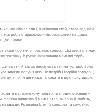
ихенько сіла за стіл і, знайшовши клей, стала ладнати
лі, між робіт старшокласників, розвішених на дошці
 щось цікаве.
ків акації чобітки, з травинок волосся. Домалювала мамі
елику посмішку. В руках намалювала мамі дві торби.
є ще писати. А так хотілося написати матусі, щоб вона
 була завжди поруч з нею. Не потрібні Марійці солодощі,
оляду, а потім ще місяць їх ховати в шухлядку, щодня
ва ходити в старенькому польто, як її однокласниця –
. Марійка написала б мамі Наталі, як вона її любить,
ю назавжди. Розповіла б, як їй холодно та самотньо