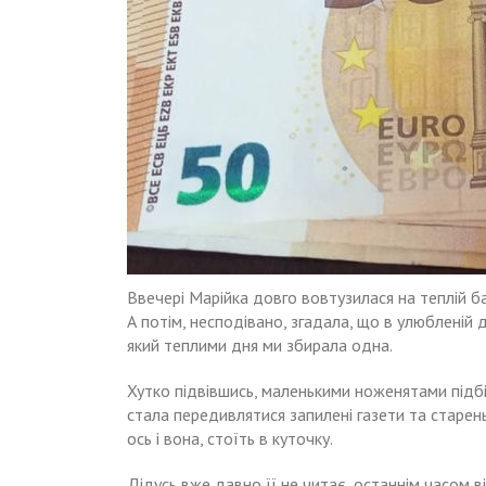
Ввечері Марійка довго вовтузилася на теплій ба
А потім, несподівано, згадала, що в улюбленій д
який теплими дня ми збирала одна.
Хутко підвівшись, маленькими ноженятами підб
стала передивлятися запилені газети та старень
ось і вона, стоїть в куточку.
Дідусь вже давно її не читає, останнім часом ві