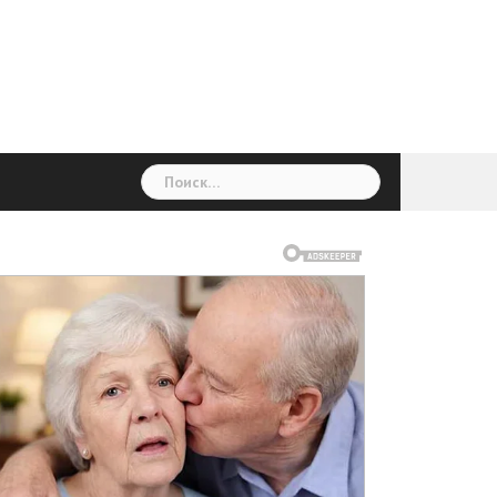
ГОЛОВНА
Україна
Світ
Неймовірно
Цікаво
Дім
Здоровя
Людина
Різне
Найти: