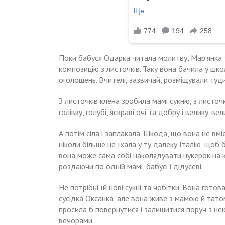
Поки бабуся Одарка читала молитву, Мар’янка т
композицію з листочків. Таку вона бачила у шко
оголошень. Вчителі, зазвичай, розміщували туди
З листочків клена зробила мамі сукню, з листоч
голівку, голубі, яскраві очі та добру і велику-в
А потім сіла і заплакала. Шкода, що вона не вмі
ніколи більше не їхала у ту далеку Італію, щоб
вона може сама собі наколядувати цукерок на к
роздаючи по одній мамі, бабусі і дідусеві.
Не потрібні їй нові сукні та чобітки. Вона гото
сусідка Оксанка, але вона живе з мамою й татом
просила б повернутися і залишитися поруч з не
вечорами.