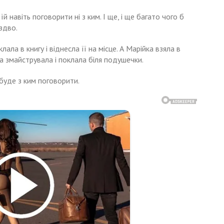
їй навіть поговорити ні з ким. І ще, і ще багато чого б
здво.
ала в книгу і віднесла її на місце. А Марійка взяла в
а змайструвала і поклала біля подушечки.
 буде з ким поговорити.