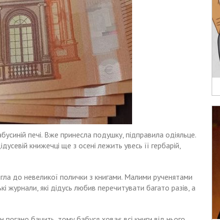
бусиній печі. Вже принесла подушку, підправила одіяльце.
ідусевій книжечці ще з осені лежить увесь її гербарій,
ігла до невеликої полички з книгами. Малими рученятами
кі журнали, які дідусь любив перечитувати багато разів, а
н погано бачить, тому бабуся ховає всі книги від нього