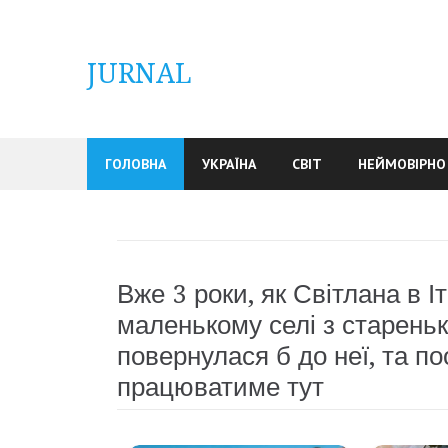
Skip
to
content
JURNAL
ГОЛОВНА
УКРАЇНА
СВІТ
НЕЙМОВІРНО
Вже 3 роки, як Світлана в 
маленькому селі з старень
повернулася б до неї, та по
працюватиме тут