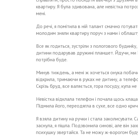
квартиру. Я була здивована, але невістка потро
мені.
До речі, я помітила в ній талант смачно готува
молодим зняли квартиру поруч з нами і облашту
Все як годиться, зустріли з nологового будинkу
дитини подарував дружині планшет. Йдучи, ми 
потрібна буде.
Минув тиждень, а мені ж хочеться онука побачит
відкрила, тримаючи в руках не дитину, а телефо
Скрізь бруд, все валяється, гора посуду, купа не
Невістка відклала телефон і почала щось клацат
Підмила його, переодягла в сухе, все одно крич
Я взяла дитину на ручки і стала заколисувати. 
заснула, я пішла. Подзвонила синові, але він за
психушку звертайся. Та не можу ж-ворогом буду.