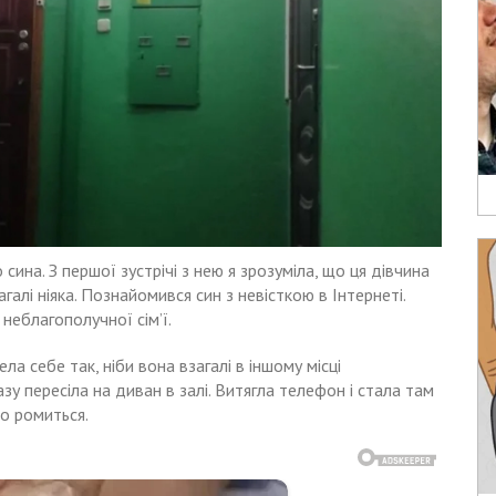
ина. З першої зустрічі з нею я зрозуміла, що ця дівчина
алі ніяка. Познайомився син з невісткою в Інтернеті.
 неблагополучної сім’ї.
ла себе так, ніби вона взагалі в іншому місці
азу пересіла на диван в залі. Витягла телефон і стала там
о ромиться.