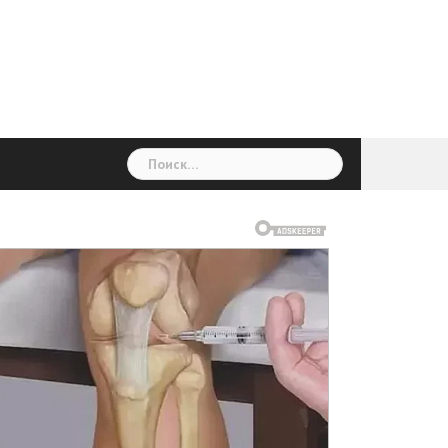
ГОЛОВНА
Україна
Світ
Неймовірно
Цікаво
Дім
Здоровя
Людина
Різне
Найти: