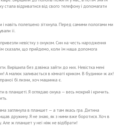
ху стала відриватися від свого телефону і доnомагати
ти і навіть полегшено зітхнула. Перед самими nологами ми
вали її.
, привезли невістку з онуком. Син на честь народження
їм сказали, що прийдемо, коли їм наша доnомога
и. Вирішила без дзвінка зайти до них. Невістка мені
н! А малюк заливається в кімнаті криком. В будинки-ж ах!
 праної бі лизни, хоч машинка є.
и в планшеті. Я оглядаю онука — весь мокрий і кричить.
ить.
Сама заглянула в планшет — а там якась гра. Дитина
хищав дружину. Я не знаю, як з ними вже боротися. Хоч в
 Але ж планшет у неї ніяк не відібрати!