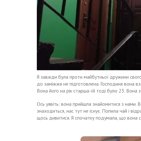
Я завжди була проти майбутньої дружини свого с
до заміжжя не підготовлена. Господиня вона взаг
Вона його на рік старша-їй тоді було 23. Вона з
Ось уявіть: вона прийшла знайомитися з нами. Ве
знаходиться, нас тут не існує. Попила чай і відр
щось дивитися. Я спочатку подумала, що вона с