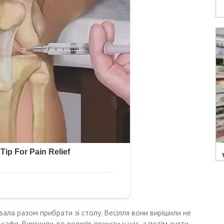
вала разом прибрати зі столу. Весілля вони вирішили не
 кафе. Вирішили до nологів пожити у нас, а потім зняти