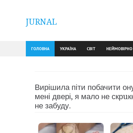
Skip
to
content
JURNAL
ГОЛОВНА
УКРАЇНА
СВІТ
НЕЙМОВІРНО
Вирішила піти побачити ону
мені двері, я мало не скрuк
не забуду.