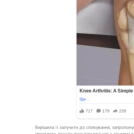
Вирішила її залучити до спілкування, запропону
справляти, просто посидіти ввечері з друзями в