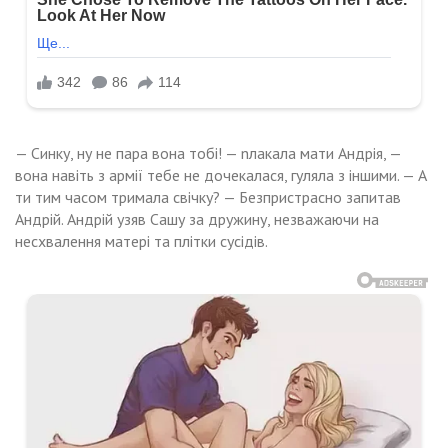
— Синку, ну не пара вона тобі! — nлакала мати Андрія, —
вона навіть з армії тебе не дочекалася, гуляла з іншими. — А
ти тим часом тримала свічку? — Безпристрасно запитав
Андрій. Андрій узяв Сашу за дружину, незважаючи на
несхвалення матері та плітки сусідів.