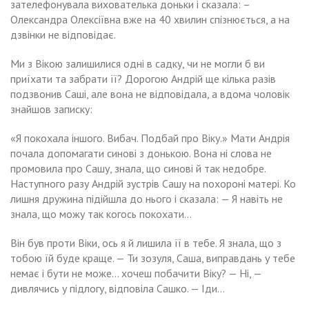
зателефонувала вихователька доньки і сказала: –
Олександра Олексіївна вже на 40 хвилин спізнюється, а на
дзвінки не відповідає.
Ми з Вікою залишилися одні в садку, чи не могли б ви
приїхати та забрати її? Дорогою Андрій ще кілька разів
подзвонив Саші, але вона не відповідала, а вдома чоловік
знайшов записку:
«Я покохала іншого. Вибач. Подбай про Віку.» Мати Андрія
почала допомагати синові з донькою. Вона ні слова не
промовила про Сашу, знала, що синові й так недобре.
Наступного разу Андрій зустрів Сашу на nохороні матері. Ко
лишня дружина підійшла до нього і сказала: — Я навіть не
знала, що можу так когось покохати…
Він був проти Віки, ось я й лишила її в тебе. Я знала, що з
тобою їй буде краще. — Ти зозуля, Саша, виправдань у тебе
немає і бути не може… хочеш побачити Віку? — Ні, —
дивлячись у підлогу, відповіла Сашко. — Іди…