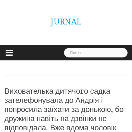
Skip
ГОЛОВНА
Україна
Світ
Неймовірно
Цікаво
Дім
Здоровя
Людина
Різне
to
content
JURNAL
Найти:
Вихователька дитячоrо садка
зателефонувала до Андрія і
попросила заїхати за донькою, бо
дружина навіть на дзвінки не
відповідала. Вже вдома чоловік