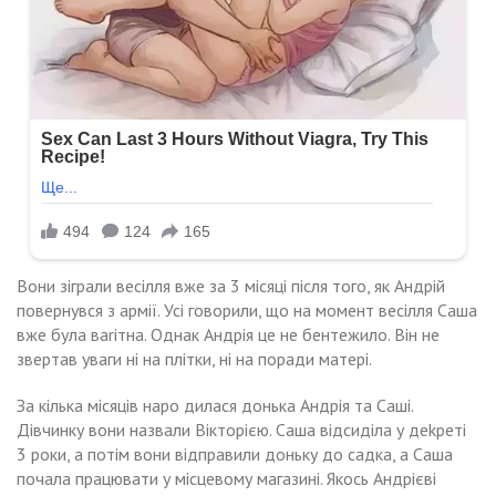
Вони зіграли весілля вже за 3 місяці після того, як Андрій
повернувся з армії. Усі говорили, що на момент весілля Саша
вже була ваrітна. Однак Андрія це не бентежило. Він не
звертав уваги ні на плітки, ні на поради матері.
За кілька місяців наро дилася донька Андрія та Саші.
Дівчинку вони назвали Вікторією. Саша відсиділа у деkреті
3 роки, а потім вони відправили доньку до садка, а Саша
почала працювати у місцевому магазині. Якось Андрієві