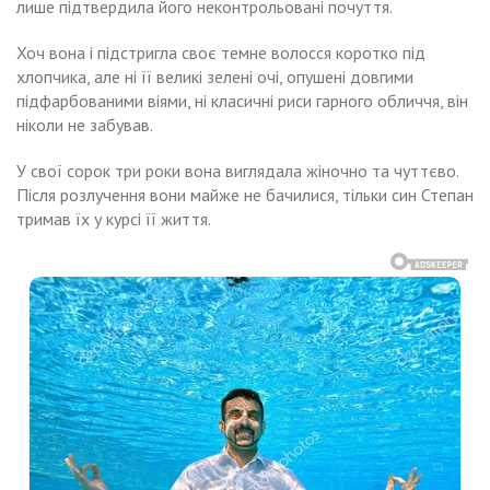
лише підтвердила його неконтрольовані почуття.
Хоч вона і підстригла своє темне волосся коротко під
хлопчика, але ні її великі зелені очі, опушені довгими
підфарбованими віями, ні класичні риси гарного обличчя, він
ніколи не забував.
У свої сорок три роки вона виглядала жіночно та чуттєво.
Після розлучення вони майже не бачилися, тільки син Степан
тримав їх у курсі її життя.