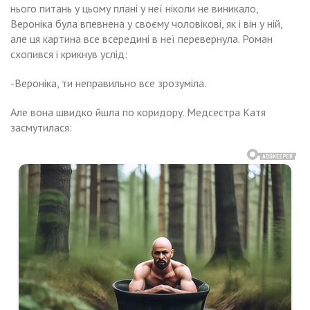
нього питань у цьому плані у неї ніколи не виникало,
Вероніка була впевнена у своєму чоловікові, як і він у ній,
але ця картина все всередині в неї перевернула. Роман
схопився і крикнув услід:
-Вероніка, ти неправильно все зрозуміла.
Але вона швидко йшла по коридору. Медсестра Катя
засмутилася: