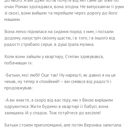
до нього. А він дуже хотів почути від неї саме це. Вже по
очах Роман здогадався, вона згодна. Не випускаючи її руки
зі своєї, вони вийшли та перейшли через дорогу до його
машини.
Вона легко піднялася на сидіння поряд з ним, і поїхали
додому, назустріч своєму щастю, і в того, і в іншого від
радості стрибало серце, в душі грала музика.
Коли вони зайшли у квартиру, Степан здивувався,
побачивши їх:
-Батьки, мої любі! Оце так! Ну нарешті, як давно я на це
чекав, ну тепер я спокійний! – він сміявся від радості і
продовжував:
-А ви знаєте, я скоро від вас піду, ми з Вікою вирішили
одружитися. Жити будемо в квартирі її бабусі, вона
залишила їй у спадок. Тож готуйтеся до весілля!
Батьки стояли приголомшені, але потім Вероніка запитала: