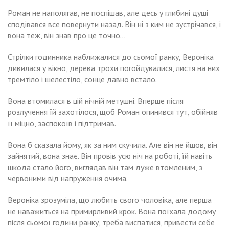
Роман не наполягав, не поспішав, але десь у глибині душі
сподівався все повернути назад. Він ні з ким не зустрічався, і
вона теж, він знав про це точно…
Стрілки годинника наближалися до сьомої ранку, Вероніка
дивилася у вікно, дерева трохи погойдувалися, листя на них
тремтіло і шелестіло, сонце давно встало.
Вона втомилася в цій нічній метушні. Вперше після
розлучення їй захотілося, щоб Роман опинився тут, обійняв
її міцно, заспокоїв і підтримав.
Вона б сказала йому, як за ним скучила. Але він не йшов, він
зайнятий, вона знає. Він провів усю ніч на роботі, їй навіть
шкода стало його, виглядав він там дуже втомленим, з
червоними від напруження очима.
Вероніка зрозуміла, що любить свого чоловіка, але перша
не наважиться на примирливий крок. Вона поїхала додому
після сьомої години ранку, треба виспатися, привести себе