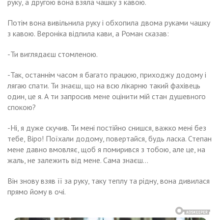
руку, а другою вона взяла чашку з кавою.
Потім вона вивільнила руку і обхопила двома руками чашку
з кавою. Вероніка відпила кави, а Роман сказав:
-Ти виглядаєш стомленою.
-Так, останнім часом я багато працюю, приходжу додому і
лягаю спати. Ти знаєш, що на всю лікарню такий фахівець
один, це я. А ти запросив мене оцінити мій стан душевного
спокою?
-Ні, я дуже скучив. Ти мені постійно снишся, важко мені без
тебе, Віро! Поїхали додому, повертайся, будь ласка. Степан
мене давно вмовляє, щоб я помирився з тобою, але це, на
жаль, не залежить від мене. Сама знаєш…
Він знову взяв її за руку, таку теплу та рідну, вона дивилася
прямо йому в очі.