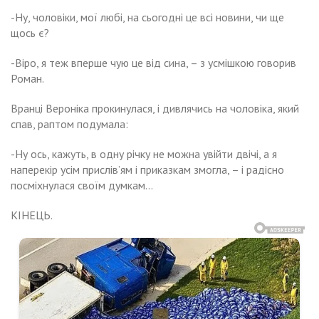
-Ну, чоловіки, мої любі, на сьогодні це всі новини, чи ще
щось є?
-Віро, я теж вперше чую це від сина, – з усмішкою говорив
Роман.
Вранці Вероніка прокинулася, і дивлячись на чоловіка, який
спав, раптом подумала:
-Ну ось, кажуть, в одну річку не можна увійти двічі, а я
наперекір усім прислів’ям і приказкам змогла, – і радісно
посміхнулася своїм думкам…
КІНЕЦЬ.
Навигация
екруха
Олексій
искіпувалась
по
’їзді
динку
ього,
падково
е