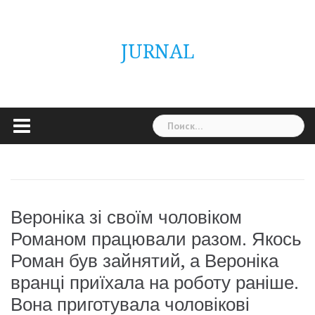
Skip
ГОЛОВНА
Україна
Світ
Неймовірно
Цікаво
Дім
Здоровя
Людина
Різне
to
content
JURNAL
Найти:
Вероніка зі своїм чоловіком
Романом працювали разом. Якось
Роман був зайнятий, а Вероніка
вранці приїхала на роботу раніше.
Вона приготувала чоловікові