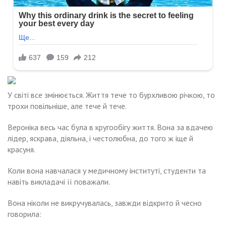
У світі все змінюється. Життя тече то бурхливою річкою, то
трохи повільніше, але тече й тече.
Вероніка весь час була в кругообігу життя. Вона за вдачею
лідер, яскрава, діяльна, і честолюбна, до того ж іще й
красуня.
Коли вона навчалася у медичному інституті, студенти та
навіть викладачі її поважали.
Вона ніколи не викручувалась, завжди відкрито й чесно
говорила: