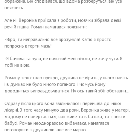
ображена. Він сподівався, що вдома розберуться, він усе
пояснить.
Але ні, Вероніка приїхала з роботи, мовчки зібрала деякі
речі й пішла. Роман намагався пояснити:
-Віро, ти неправильно все зрозуміла! Катю я просто
попросив втерти мазь!
-Я бачила та чула, не пояснюй мені нічого, не хочу чути. Я
тобі не вірю.
Роману теж стало прикро, дружина не вірить, у нього навіть
і в думках не було нічого поганого, і чомусь йому
доводиться виправдовуватися. Ну ось такий збіг обставин…
Одразу після цього вона звільнилася і перейшла до іншої
лікарні. З того часу минуло два роки, Вероніка живе у матері,
додому не повертається, син живе то в батька, то з нею в
бабусі. Роман неодноразово вибачався, намагався
поговорити з дружиною, але все марно.