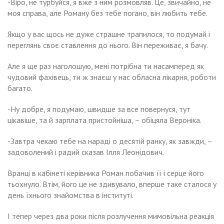
-Віро, не турбуйся, я вже з ним розмовляв. Це, звичайно, не
моя справа, але Роману без тебе погано, він любить тебе.
Якщо у вас щось не дуже страшне трапилося, то подумай і
переглянь своє ставлення до нього. Він переживає, я бачу.
Але я ще раз наголошую, мені потрібна ти насамперед як
чудовий фахівець, ти ж знаєш у нас обласна лікарня, роботи
багато.
-Ну добре, я подумаю, швидше за все повернуся, тут
цікавіше, та й зарплата пристойніша, – обіцяла Вероніка.
-Завтра чекаю тебе на нараді о десятій ранку, як завжди, –
задоволений і радий сказав Ілля Леонідович.
Вранці в кабінеті керівника Роман побачив її і серце його
тьохнуло. Втім, його це не здивувало, вперше таке сталося у
день їхнього знайомства в інституті.
І тепер через два роки після розлучення мимовільна реакція