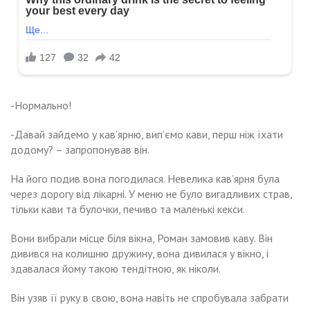
-Нормально!
-Давай зайдемо у кав’ярню, випʼємо кави, перш ніж їхати
додому? – запропонував він.
На його подив вона погодилася. Невелика кав’ярня була
через дорогу від лікарні. У меню не було вигадливих страв,
тільки кави та булочки, печиво та маленькі кекси.
Вони вибрали місце біля вікна, Роман замовив каву. Він
дивився на колишню дружину, вона дивилася у вікно, і
здавалася йому такою тендітною, як ніколи.
Він узяв її руку в свою, вона навіть не спробувала забрати