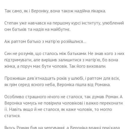
Так само, як і Вероніку, вона також надійна лікарка.
Степан уже навчався на першому курсі інституту, улюблений
син батьків та надія на майбутнє.
Аж раптом батько з матір’ю розійшлися…
Син не розумів, що сталось між батьками. Не знав кого з них
підтримувати, але вирішив залишитися з матір’ю, бо вона
жінка, а поруч має бути чоловік. Так його виховали.
Проживши дев’ятнадцять років у шлюбі, і раптом для всіх,
як грім серед ясного неба, Вероніка пішла від Романа.
Особливо страшного нічого не сталося, так думав Роман. А
Вероніка чомусь не повірила чоловікові і важко переконати
її. Навіть якщо й не сталося, як каже чоловік, то могло
статися.
Якось Роман був на чергуванні, а Вероніка вранці приїхала