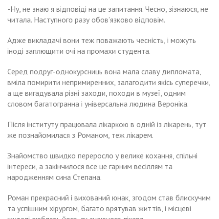
-Ну, не знаю я відповіді на це запитання. Чесно, зізнаюся, не
читала. Наступного разу обов’язково відповім.
Адже викладачі вони теж поважають чесність, і можуть
іноді заплющити очі на промахи студента.
Серед подруг-однокурсниць вона мала славу дипломата,
вміла помирити непримиренних, залагодити якісь суперечки,
а ще вигадувала різні заходи, походи в музеї, одним
словом багатогранна і універсальна людина Вероніка.
Після інституту працювала лікаркою в одній із лікарень, тут
же познайомилася з Романом, теж лікарем.
Знайомство швидко переросло у велике кохання, спільні
інтереси, а закінчилося все це гарним весіллям та
народженням сина Степана.
Роман прекрасний і вихований юнак, згодом став блискучим
та успішним хірургом, багато врятував життів, і місцеві