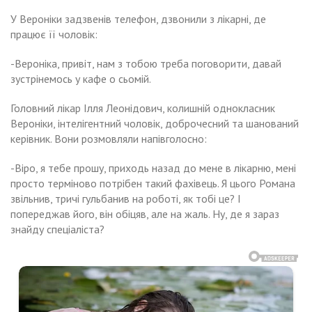
У Вероніки задзвенів телефон, дзвонили з лікарні, де
працює її чоловік:
-Вероніка, привіт, нам з тобою треба поговорити, давай
зустрінемось у кафе о сьомій.
Головний лікар Ілля Леонідович, колишній однокласник
Вероніки, інтелігентний чоловік, доброчесний та шанований
керівник. Вони розмовляли напівголосно:
-Віро, я тебе прошу, приходь назад до мене в лікарню, мені
просто терміново потрібен такий фахівець. Я цього Романа
звільнив, тричі гульбанив на роботі, як тобі це? І
попереджав його, він обіцяв, але на жаль. Ну, де я зараз
знайду спеціаліста?