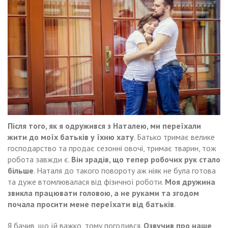
Після того, як я одружився з Наталею, ми переїхали
жити до моїх батьків у їхню хату
. Батько тримає велике
господарство та продає сезонні овочі, тримає тварин, тож
робота завжди є.
Він зрадів, що тепер робочих рук стало
більше
. Наталя до такого повороту аж ніяк не була готова
та дуже втомлювалася від фізичної роботи.
Моя дружина
звикла працювати головою, а не руками та згодом
почала просити мене переїхати від батьків
.
Я бачив, що їй важко, тому погодився.
Озвучив про наше