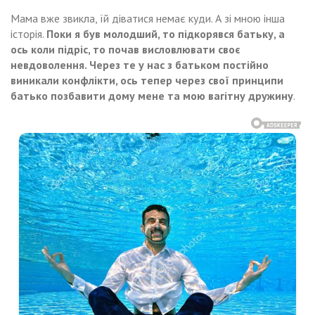
Мама вже звикла, їй діватися немає куди. А зі мною інша
історія.
Поки я був молодший, то підкорявся батьку, а
ось коли підріс, то почав висловлювати своє
невдоволення. Через те у нас з батьком постійно
виникали конфлікти, ось тепер через свої принципи
батько позбавити дому мене та мою вагітну дружину
.