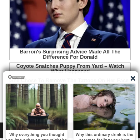
WordPress
|
Theme:
NewsAnchor
by aThemes.