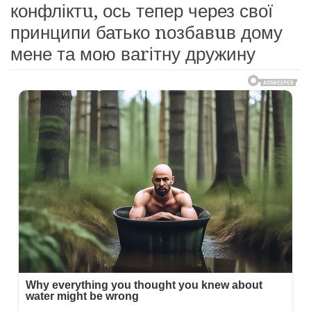
конфліктu, ось тепер через свої
принципи батько nозбaвuв дому
мене та мою ваrітну дружину