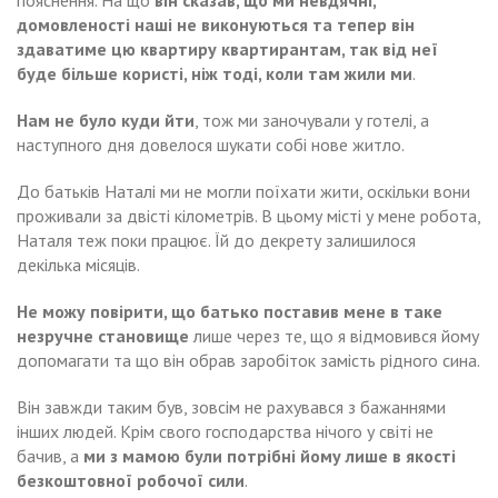
домовленості наші не виконуються та тепер він
здаватиме цю квартиру квартирантам, так від неї
буде більше користі, ніж тоді, коли там жили ми
.
Нам не було куди йти
, тож ми заночували у готелі, а
наступного дня довелося шукати собі нове житло.
До батьків Наталі ми не могли поїхати жити, оскільки вони
проживали за двісті кілометрів. В цьому місті у мене робота,
Наталя теж поки працює. Їй до декрету залишилося
декілька місяців.
Не можу повірити, що батько поставив мене в таке
незручне становище
лише через те, що я відмовився йому
допомагати та що він обрав заробіток замість рідного сина.
Він завжди таким був, зовсім не рахувався з бажаннями
інших людей. Крім свого господарства нічого у світі не
бачив, а
ми з мамою були потрібні йому лише в якості
безкоштовної робочої сили
.