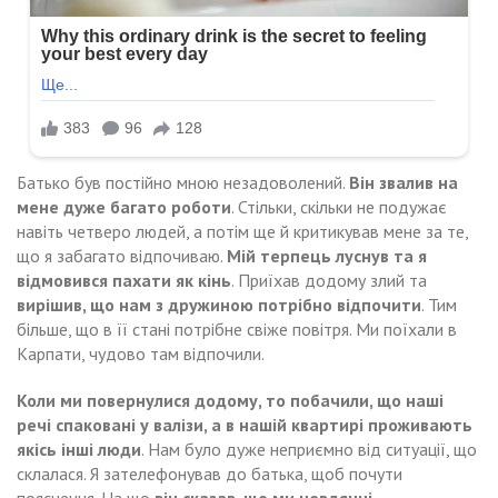
Батько був постійно мною незадоволений.
Він звалив на
мене дуже багато роботи
. Стільки, скільки не подужає
навіть четверо людей, а потім ще й критикував мене за те,
що я забагато відпочиваю.
Мій терпець луснув та я
відмовився пахати як кінь
. Приїхав додому злий та
вирішив, що нам з дружиною потрібно відпочити
. Тим
більше, що в її стані потрібне свіже повітря. Ми поїхали в
Карпати, чудово там відпочили.
Коли ми повернулися додому, то побачили, що наші
речі спаковані у валізи, а в нашій квартирі проживають
якісь інші люди
. Нам було дуже неприємно від ситуації, що
склалася. Я зателефонував до батька, щоб почути
пояснення. На що
він сказав, що ми невдячні,