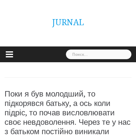
Skip
ГОЛОВНА
Україна
Світ
Неймовірно
Цікаво
Дім
Здоровя
Людина
Різне
to
content
JURNAL
Найти:
Поки я був молодший, то
підкорявся батьку, а ось коли
підріс, то почав висловлювати
своє невдоволення. Через те у нас
з батьком постійно виникали