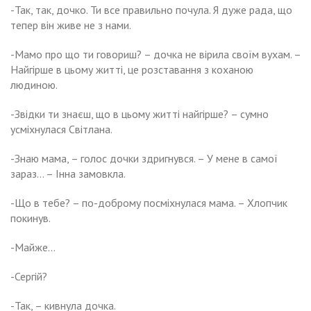
-Так, так, дочко. Ти все правильно почула. Я дуже рада, що
тепер він живе не з нами.
-Мамо про що ти говориш? – дочка не вірила своїм вухам. –
Найгірше в цьому житті, це розставання з коханою
людиною.
-Звідки ти знаєш, що в цьому житті найгірше? – сумно
усміхнулася Світлана.
-Знаю мама, – голос дочки здригнувся. – У мене в самої
зараз… – Інна замовкла.
-Що в тебе? – по-доброму посміхнулася мама. – Хлопчик
покинув.
-Майже…
-Сергій?
-Так, – кивнула дочка.