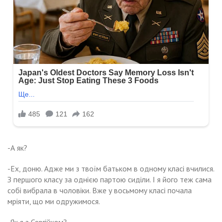
-А як?
-Ех, доню. Адже ми з твоїм батьком в одному класі вчилися.
З першого класу за однією партою сиділи. І я його теж сама
собі вибрала в чоловіки. Вже у восьмому класі почала
мріяти, що ми одружимося.