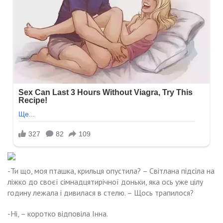
-Ти що, моя пташка, крильця опустила? – Світлана підсіла на
ліжко до своєї сімнадцятирічної доньки, яка ось уже цілу
годину лежала і дивилася в стелю. – Щось трапилося?
-Ні, – коротко відповіла Інна.