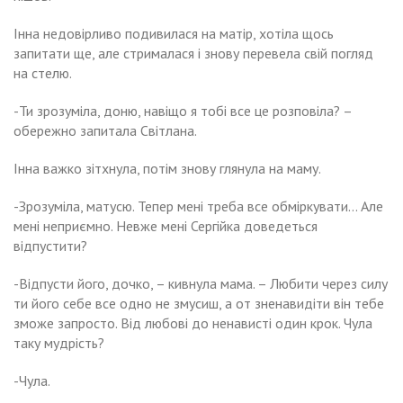
Інна недовірливо подивилася на матір, хотіла щось
запитати ще, але стрималася і знову перевела свій погляд
на стелю.
-Ти зрозуміла, доню, навіщо я тобі все це розповіла? –
обережно запитала Світлана.
Інна важко зітхнула, потім знову глянула на маму.
-Зрозуміла, матусю. Тепер мені треба все обміркувати… Але
мені неприємно. Невже мені Сергійка доведеться
відпустити?
-Відпусти його, дочко, – кивнула мама. – Любити через силу
ти його себе все одно не змусиш, а от зненавидіти він тебе
зможе запросто. Від любові до ненависті один крок. Чула
таку мудрість?
-Чула.