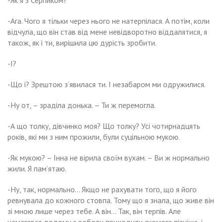
-Як я з Сергійком?
-Ага. Чого я тільки через нього не натерпілася. А потім, коли
відчула, що він став від мене невідворотно віддалятися, я
також, як і ти, вирішила цю дурість зробити.
-І?
-Що і? Зрештою з’явилася ти. І незабаром ми одружилися.
-Ну от, – зраділа донька. – Ти ж перемогла.
-А що толку, дівчинко моя? Що толку? Усі чотирнадцять
років, які ми з ним прожили, були суцільною мукою.
-Як мукою? – Інна не вірила своїм вухам. – Ви ж нормально
жили. Я пам’ятаю.
-Ну, так, нормально… Якщо не рахувати того, що я його
ревнувала до кожного стовпа. Тому що я знала, що живе він
зі мною лише через тебе. А він… Так, він терпів. Але