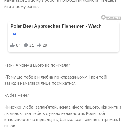
намагався додому з роботи приходити якомога пізніше, і
йти з дому раніше.
-Так? А чому я цього не помічала?
-Тому що тебе він любив по-справжньому. І при тобі
завжди намагався лише посміхатися.
-А без мене?
-Інночко, люба, запам’ятай, немає нічого гіршого, ніж жити з
людиною, яка тебе в думках ненавидить. Коли тобі
виповнилося чотирнадцять, батько все-таки не витримав. І
пішов.