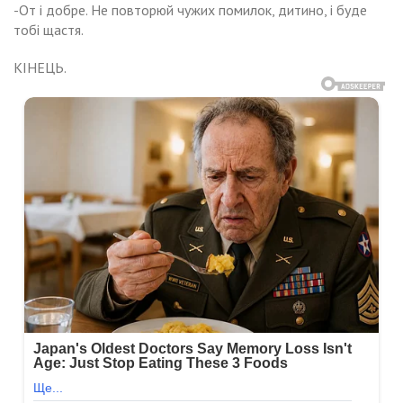
-От і добре. Не повторюй чужих помилок, дитино, і буде
тобі щастя.
КІНЕЦЬ.
Навигация
ег
Повернула
мі
просив
по
даровану
ою
артиру
речену
записям
блокувала
лефон.
тьків
ь
ті,
му
б
знайомитись
йбутніми
атами.-
мо,