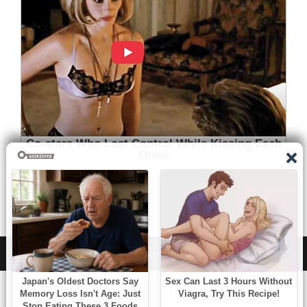
WordPress
|
Theme:
NewsAnchor
by aThemes.