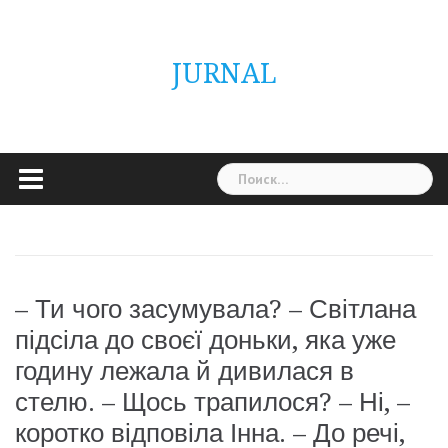
Skip
ГОЛОВНА
Україна
Світ
Неймовірно
Цікаво
Дім
Здоровя
Людина
Різне
to
content
JURNAL
Найти:
– Ти чого засумувала? – Світлана
підсіла до своєї доньки, яка уже
годину лежала й дивилася в
стелю. – Щось трапилося? – Ні, –
коротко відповіла Інна. – До речі,