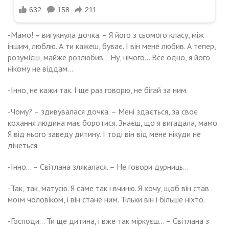
-Мамо! – вигукнула дочка. – Я його з сьомого класу, між
іншим, люблю. А ти кажеш, буває. І він мене любив. А тепер,
розумієш, майже розлюбив… Ну, нічого… Все одно, я його
нікому не віддам…
-Інно, не кажи так. І ще раз говорю, не бігай за ним.
-Чому? – здивувалася дочка. – Мені здається, за своє
кохання людина має боротися. Знаєш, що я вигадала, мамо.
Я від нього заведу дитину. І тоді він від мене нікуди не
дінеться.
-Інно… – Світлана злякалася. – Не говори дурниць…
-Так, так, матусю. Я саме так і вчиню. Я хочу, щоб він став
моїм чоловіком, і він стане ним. Тільки він і більше ніхто.
-Господи… Ти ще дитина, і вже так міркуєш… – Світлана з