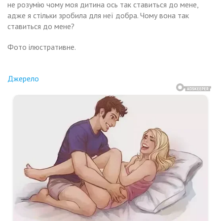
не розумію чому моя дитина ось так ставиться до мене,
адже я стільки зробила для неї добра. Чому вона так
ставиться до мене?
Фото ілюстративне.
Джерело
Навигация
ш
Діма
жав
сьмирічний
по
н
вився
іяв
записям
левізор.
о
птом
тика,
дчув
е
юсь
тько
ку
в
оти.
чі.
ного