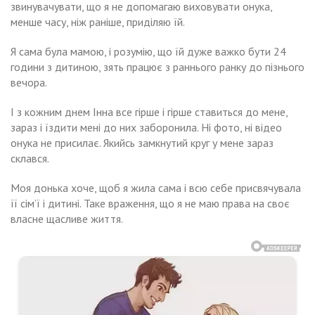
звинувачувати, що я не допомагаю виховувати онука,
менше часу, ніж раніше, приділяю їй.
Я сама була мамою, і розумію, що їй дуже важко бути 24
години з дитиною, зять працює з раннього ранку до пізнього
вечора.
І з кожним днем Інна все ​​гірше і гірше ставиться до мене,
зараз і їздити мені до них заборонила. Ні фото, ні відео
онука не присилає. Якийсь замкнутий круг у мене зараз
склався.
Моя донька хоче, щоб я жила сама і всю себе присвячувала
її сім’ї і дитині. Таке враження, що я не маю права на своє
власне щасливе життя.