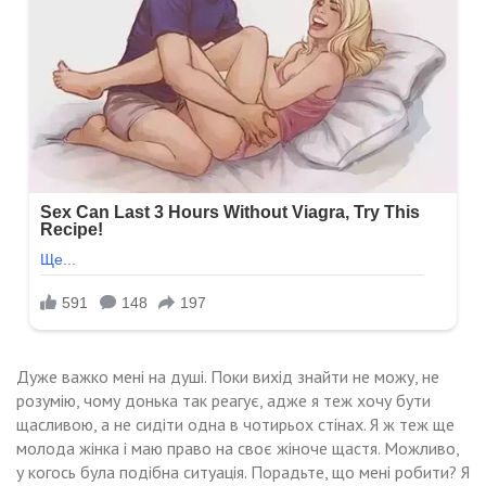
Дуже важко мені на душі. Поки вихід знайти не можу, не
розумію, чому донька так реагує, адже я теж хочу бути
щасливою, а не сидіти одна в чотирьох стінах. Я ж теж ще
молода жінка і маю право на своє жіноче щастя. Можливо,
у когось була подібна ситуація. Порадьте, що мені робити? Я