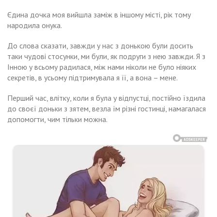
Єдина дочка моя вийшла заміж в іншому місті, рік тому
народила онука.
До слова сказати, завжди у нас з донькою були досить
таки чудові стосунки, ми були, як подруги з нею завжди. Я з
Інною у всьому радилася, між нами ніколи не було ніяких
секретів, в усьому підтримувала я її, а вона – мене.
Перший час, влітку, коли я була у відпустці, постійно їздила
до своєї доньки з зятем, везла їм різні гостинці, намагалася
допомогти, чим тільки можна.