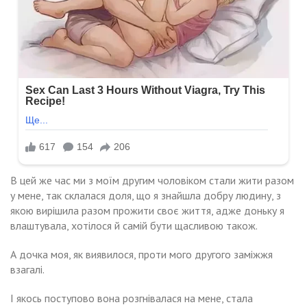
В цей же час ми з моїм другим чоловіком стали жити разом
у мене, так склалася доля, що я знайшла добру людину, з
якою вирішила разом прожити своє життя, адже доньку я
влаштувала, хотілося й самій бути щасливою також.
А дочка моя, як виявилося, проти мого другого заміжжя
взагалі.
І якось поступово вона розгнівалася на мене, стала