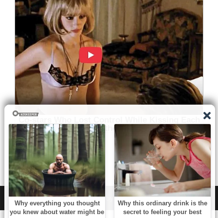
WordPress
|
Theme:
NewsAnchor
by aThemes.