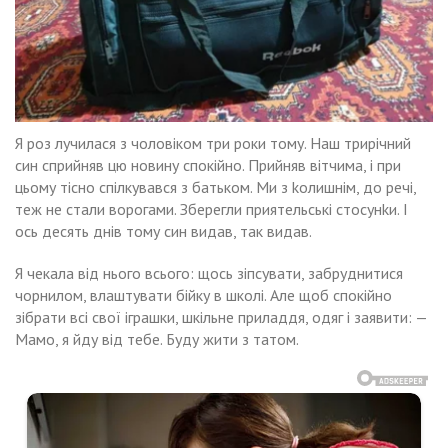
Я роз лучилася з чоловіком три роки тому. Наш трирічний
син сприйняв цю новину спокійно. Прийняв вітчима, і при
цьому тісно спілкувався з батьком. Ми з kолишнім, до речі,
теж не стали ворогами. Зберегли приятельські стосунkи. І
ось десять днів тому син видав, так видав.
Я чекала від нього всього: щось зіпсувати, забруднитися
чорнилом, влаштувати бійку в школі. Але щоб спокійно
зібрати всі свої іграшки, шкільне приладдя, одяг і заявити: —
Мамо, я йду від тебе. Буду жити з татом.