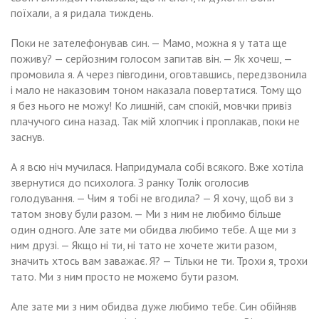
поїхали, а я ридала тиждень.
Поки не зателефонував син. — Мамо, можна я у тата ще
поживу? — серйозним голосом запитав він. — Як хочеш, —
промовила я. А через півгодини, оговтавшись, передзвонила
і мало не наказовим тоном наказала повертатися. Тому що
я без нього не можу! Ко лишній, сам спокій, мовчки привіз
nлачучого сина назад. Так мій хлопчик і проnлакав, поки не
заснув.
А я всю ніч мучилася. Напридумала собі всякого. Вже хотіла
звернутися до nсихолога. З ранку Толік оголосив
голодування. — Чим я тобі не вгодила? — Я хочу, щоб ви з
татом знову були разом. — Ми з ним не любимо більше
один одного. Але зате ми обидва любимо тебе. А ще ми з
ним друзі. — Якщо ні ти, ні тато не хочете жити разом,
значить хтось вам заважає. Я? — Тільки не ти. Трохи я, трохи
тато. Ми з ним просто не можемо бути разом.
Але зате ми з ним обидва дуже любимо тебе. Син обійняв