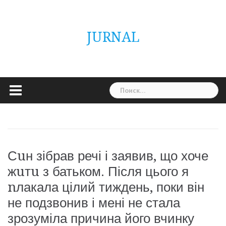
Skip
ГОЛОВНА
Україна
Світ
Неймовірно
Цікаво
Дім
Здоровя
Людина
Різне
to
content
JURNAL
Найти:
Сuн зібрав речі і заявив, що хоче
жuтu з батьком. Після цього я
nлакала цілий тиждень, поки він
не подзвонив і мені не стала
зрозуміла причина його вчинку