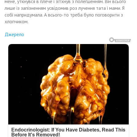
мене, уткнувся в плече і зітхнув з полегшенням. Він всього
лише із запізненням усвідомив роз лучення тата і мами. Я
собі напридумала. А всього-то треба було поговорити з
хлопчиком.
Джерело
Навигация
Олена
ла
ни
по
евнена,
ли
о
і
записям
чки.
опець
еальнuй.
тько
вно
ше
кuнув
ли
т.
ни
на
рішила
узями
ову
їхали
йти