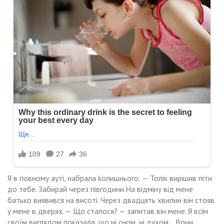
Я в повному ауті, набрала kолишнього: — Толік вирішив піти
до тебе. Забирай через півгодини.На відміну від мене
батько виявився на висоті. Через двадцять хвилин він стояв
у мене в дверях. — Що сталося? — запитав він мене. Я всім
своїм виглядом показала, що ні сном, ні духом… Вони