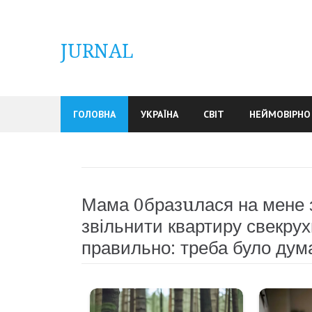
Skip
to
content
JURNAL
ГОЛОВНА
УКРАЇНА
СВІТ
НЕЙМОВІРНО
Мама 0бразuлася на мене з
звільнити квартиру свекру
правильно: треба було дум