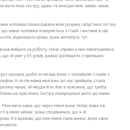
ила жити мою сестру, адже та виходитиме заміж, чекає
 мама чоловіка пошкодувала мою родину і впустила сестру
 що мама чоловіка повернеться з Італії і житиме в цій
житло, відкладати гроші, доки житимуть тут.
 вона вийшла на роботу. Наче справи у них налагодилися.
, що їй уже у 65 років, важко доглядати стареньких
у і сказала, щоби за місяць вони з чоловіком з’їхали з
телефон. А потім мама моя вже до нас прийшла, стала
итину чекає, їй нікуди йти. Але я пояснила, що треба
блеми на чужі плечі. Сестра повернулася жити до мами.
м. Моя мати каже, що через мене вона тепер живе на
сті в мене немає; вона сподівалася, що я їй
сі роки. А я вважаю, що моя мама сама винна: вона сама
печувати.