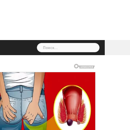
ГОЛОВНА
Україна
Світ
Неймовірно
Цікаво
Дім
Здоровя
Людина
Різне
Найти: