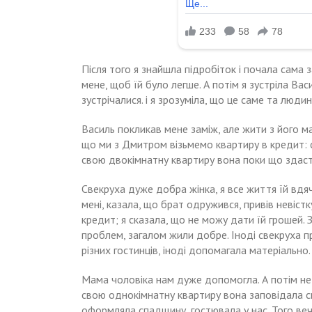
Після того я знайшла підробіток і почала сама
мене, щоб їй було легше. А потім я зустріла Васи
зустрічалися. і я зрозуміла, що це саме та людин
Василь покликав мене заміж, але жити з його ма
що ми з Дмитром візьмемо квартиру в кредит: с
свою двокімнатну квартиру вона поки що здаст
Свекруха дуже добра жінка, я все життя їй вд
мені, казала, що брат одружився, привів невіст
кредит; я сказала, що не можу дати їй грошей.
проблем, загалом жили добре. Іноді свекруха п
різних гостинців, іноді допомагала матеріально.
Мама чоловіка нам дуже допомогла. А потім не 
свою однокімнатну квартиру вона заповідала сво
оформляла спадщину, гостювала у нас. Того веч