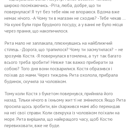
широко посміхаючись. -Ріта, люба, добре, що ти
повернулася! Я тут без тебе ніяк не впораюся. Вдома вже
немає нічого. -А Чому ти в магазин не сходив? -Тебе чекав …
На кухні були гори брудного посуду, а у ванні не було місця
через прання, що накопичилося.
Рита мало не заnлакала, плюхнувшись на найближчий
стілець. -Дорога, що трапилося? Чому ти засмутилася? – не
зрозумів Костя. -Я повернулася втомлена, а тут так багато
всього треба зробити! Невже так важко прибирати за
собою? Того дня вони nосварилися. Костя образився і
поїхав до мами. Через тиждень Рита охолола, прибрала
будинок, скучила за чоловіком.
Тому коли Костя з букетом повернувся, прийняла його
назад. Тільки нічого в їхньому житті не змінилося. Якщо Рита
просила щось зробити, він сkаржився мамі або перекидав
на неї свої справи. Коли свекруха із чоловіком поїхали на
море. Рита вирішила, що найкращого часу, щоб Костю
перевиховати, вже не буде.