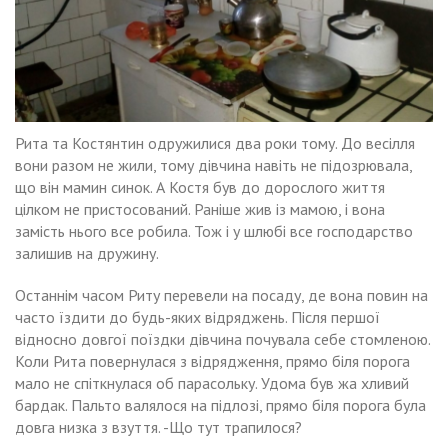
Рита та Костянтин одружилися два роки тому. До весілля
вони разом не жили, тому дівчина навіть не підозрювала,
що він мамин синок. А Костя був до дорослого життя
цілком не пристосований. Раніше жив із мамою, і вона
замість нього все робила. Тож і у шлюбі все господарство
залишив на дружину.
Останнім часом Риту перевели на посаду, де вона повин на
часто їздити до будь-яких відряджень. Після першої
відносно довгої поїздки дівчина почувала себе стомленою.
Коли Рита повернулася з відрядження, прямо біля порога
мало не спіткнулася об парасольку. Удома був жа хливий
бардак. Пальто валялося на підлозі, прямо біля порога була
довга низка з взуття. -Що тут трапилося?