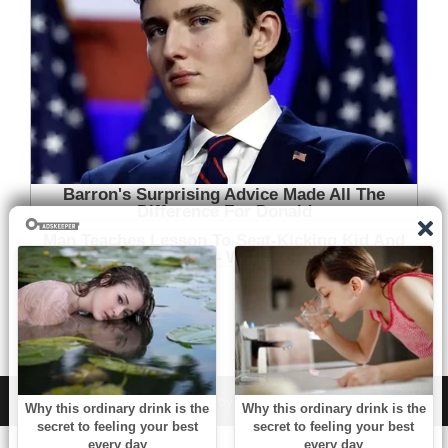
WordPress
|
Theme:
NewsAnchor
by aThemes.