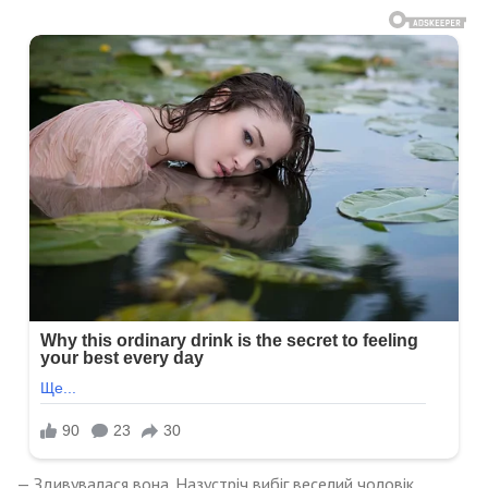
— Здивувалася вона. Назустріч вибіг веселий чоловік,