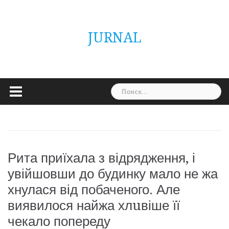
Skip
ГОЛОВНА
Україна
Світ
Неймовірно
Цікаво
Дім
Здоровя
Людина
Різне
to
content
JURNAL
Найти:
Рита приїхала з відрядження, і
увійшовши до будинку мало не жа
хнулася від побаченого. Але
виявилося найжа хлuвіше її
чекало попереду