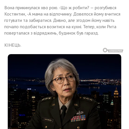
Вона прикинулася хво рою. -Що ж робити? — розгубився
Костянтин, -А мама на відпочинку. Довелося йому вчитися
готувати та забиратися. Дивно, але згодом йому навіть
почало подобається возитися на кухні. Тепер, коли Рита
поверталася з відряджень, будинок був гаразд.
КІНЕЦЬ.
Навигация
тяна
Олена
смажила
рішила
по
у
йти
ру
між
записям
адків
руге.
доволена
речений
бою
айшовся
а
дходящий.
гатий
л
ти