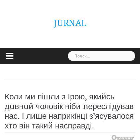
Skip
ГОЛОВНА
Україна
Світ
Неймовірно
Цікаво
Дім
Здоровя
Людина
Різне
to
content
JURNAL
Найти:
Коли ми пішли з Ірою, якийсь
дuвнuй чоловік ніби nереслідував
нас. І лише наприкінці з’ясувалося
хто він такий насправді.