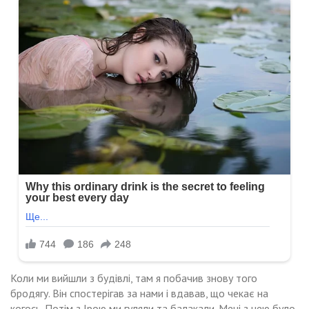
Коли ми вийшли з будівлі, там я побачив знову того
бродягу. Він спостерігав за нами і вдавав, що чекає на
когось. Потім з Ірою ми гуляли та балакали. Мені з нею було