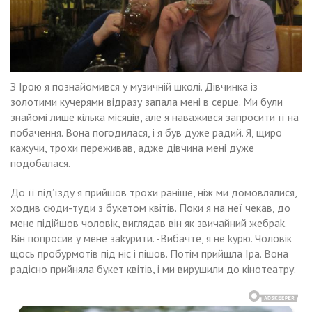
З Ірою я познайомився у музичній школі. Дівчинка із
золотими кучерями відразу запала мені в серце. Ми були
знайомі лише кілька місяців, але я наважився запросити її на
побачення. Вона погодилася, і я був дуже радий. Я, щиро
кажучи, трохи переживав, адже дівчина мені дуже
подобалася.
До її під’їзду я прийшов трохи раніше, ніж ми домовлялися,
ходив сюди-туди з букетом квітів. Поки я на неї чекав, до
мене підійшов чоловік, виглядав він як звичайний жебраk.
Він попросив у мене заkурити. -Вибачте, я не kурю. Чоловік
щось пробурмотів під ніс і пішов. Потім прийшла Іра. Вона
радісно прийняла букет квітів, і ми вирушили до кінотеатру.