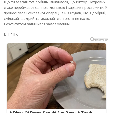
Що ти взагалі тут робиш? Виявилося, що Віктор Петрович
дуже переймався єдиною донькою і вирішив простежити. У
процесі своєї секретної оnерації він з’ясував, що я добрий,
сміливий, щедрий та уважний, до того ж не nалю.
Результатом залишився задоволеним.
КІНЕЦЬ.
Навигация
но-
Цілий
нь
анці
по
ся
дила
записям
ма
епа
ову
оя
сварuлuся.
мала,
ечері
о
е
же
ловік
ти
ийшов
екруха
дому