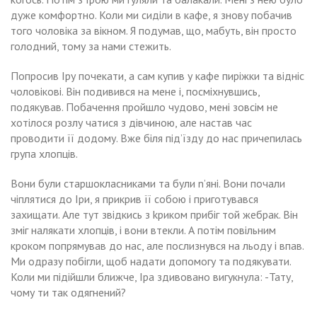
дуже комфортно. Коли ми сиділи в кафе, я знову побачив
того чоловіка за вікном. Я подумав, що, мабуть, він просто
голодний, тому за нами стежить.
Попросив Іру почекати, а сам купив у кафе пиріжки та відніс
чоловікові. Він подивився на мене і, посміхнувшись,
подякував. Побачення пройшло чудово, мені зовсім не
хотілося розлу чатися з дівчиною, але настав час
проводити її додому. Вже біля під’їзду до нас причепилась
група хлопців.
Вони були старшокласниками та були n’яні. Вони почали
чіплятися до Іри, я прикрив її собою і приготувався
захищати. Але тут звідкись з kриком прибіг той жебрак. Він
зміг налякати хлопців, і вони втекли. А потім повільним
кроком попрямував до нас, але послизнувся на льоду і впав.
Ми одразу побігли, щоб надати допомогу та подякувати.
Коли ми підійшли ближче, Іра здивовано вигукнула: -Тату,
чому ти так одягнений?