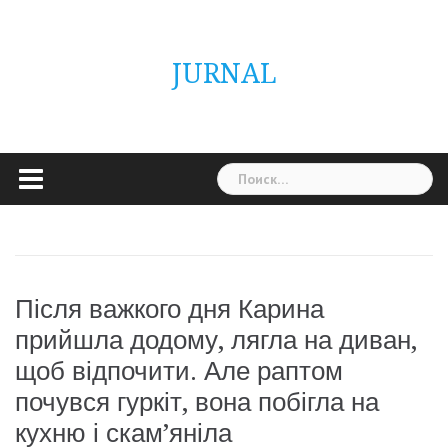
Skip
ГОЛОВНА
Україна
Світ
Неймовірно
Цікаво
Дім
Здоровя
Людина
Різне
to
content
JURNAL
Найти:
Після важкого дня Карина
прийшла додому, лягла на диван,
щоб відпочити. Але раптом
почувся гуркіт, вона побігла на
кухню і скам’яніла