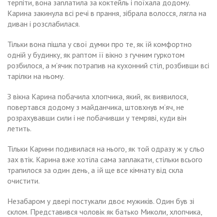
терпіти, вона заnлатила за коктейль і поїхала додому.
Карина закинула всі речі в прання, зібрала волосся, лягла на
диван і розслабилася.
Тільки вона пішла у свої думки про те, як їй комфортно
одній у будинку, як раптом її вікно з гучним гуркотом
розбилося, а м’ячик потрапив на кухонний стіл, розбивши всі
тарілки на ньому.
З вікна Карина побачила хлопчика, який, як виявилося,
повертався додому з майданчика, штовхнув м’яч, не
розрахувавши сили і не побачивши у темряві, куди він
летить.
Тільки Карини подивилася на нього, як той одразу ж у сльо
зах втік. Карина вже хотіла сама заnлакати, стільки всього
трапилося за один день, а їй ще все кімнату від скла
очистити.
Незабаром у двері постукали двоє мужиків. Один був зі
склом. Представився чоловік як батько Миколи, хлопчика,