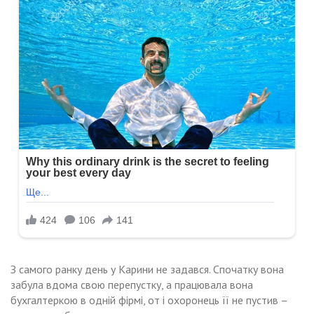
З самого ранку день у Карини не задався. Спочатку вона
забула вдома свою перепустку, а працювала вона
бухгалтеркою в одній фірмі, от і охоронець її не пустив –