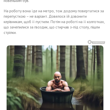
новеньким був.
На роботу вона їде на метро, тож додому повертатися за
перепусткою – не варіант. Довелося їй дзвонити
керівникам, щоб її пустили. Потім на роботі на її колготках,
що зачепилися за гвоздик, що стирчав з-під столу, пішли
стрілки.