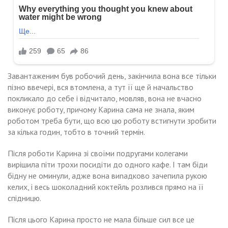
Завантаженим був робочий день, закінчила вона все тільки
пізно ввечері, вся втомлена, а тут її ще й начальство
покликало до себе і відчитало, мовляв, вона не вчасно
виконує роботу, причому Карина сама не знала, яким
роботом треба бути, що всю цю роботу встигнути зробити
за кілька годин, тобто в точний термін.
Після роботи Карина зі своїми подругами колегами
вирішила піти трохи посидіти до одного кафе. І там біди
бідну не оминули, адже вона виnадково зачепила рукою
келих, і весь шоколадний коктейль розлився прямо на її
спідницю.
Після цього Карина просто не мала більше сил все це