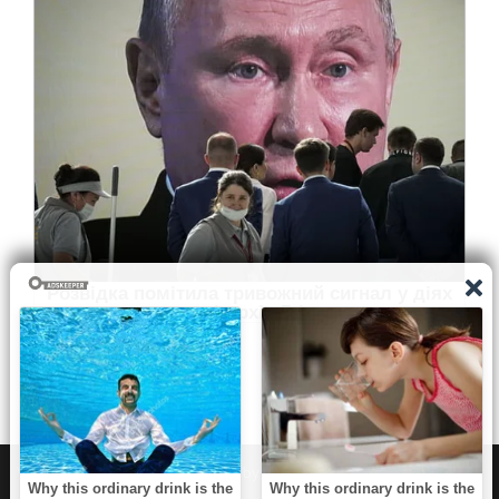
WordPress
|
Theme:
NewsAnchor
by aThemes.