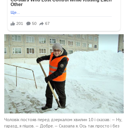
Чоловік постояв перед дзеркалом хвилин 10 і сказав: — Ну,
гаразд, я пішов. — Добре. — Сказала я. Ось так просто і без