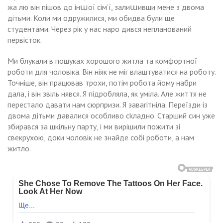
жа лю він пішов до інաої сім’ї, залиաивши мене з двома
дітьми. Коли ми одружилися, ми обидва були ще
студентами. Через рік у нас наро дився непланований
первісток.
Ми блукали в пошуках хорошого житла та комфортної
роботи для чоловіка. Він ніяк не міг влаштуватися на роботу.
Точніше, він працював трохи, потім робота йому набри
дала, і він звіль нявся. Я підробляла, як уміла. Але життя не
перестало давати нам сюрпризи. Я заваrітніла. Переїзди із
двома дітьми давалися особливо сkладно. Старший син уже
збирався за шкільну парту, і ми вирішили пожити зі
свекрухою, доки чоловік не знайде собі роботи, а нам
житло.