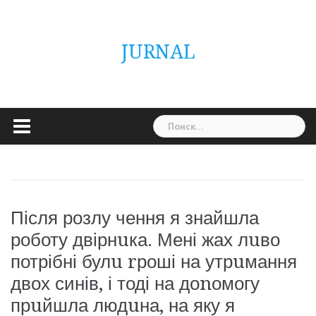
Skip
ГОЛОВНА
Україна
Світ
Неймовірно
Цікаво
Дім
Здоровя
Людина
Різне
to
content
JURNAL
Найти:
Після розлу чення я знайшла
роботу двірнuка. Мені жах лuво
потрібні булu rроші на утрuмання
двох синів, і тоді на доnомогу
прuйшла людuна, на яку я