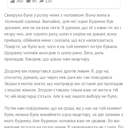
Свекруха була у розлу ченні з чоловіком. Вона жила в
тісненькій одиниці. Звичайно, для неї один будинок був
зручним, але не на всю сім’ю. Я думала, що їй з нами тіс но і
незру чно, але одного разу, коли я сиділа на дивані, вона
прийшла, обійняла мене і сказала, що все налагодиться.
Повірте, це було все, чого я на той момент потре бувала.
Щоранку чоловік виходив із дому рано, Весь день
пропадав. Говорив, що шукає нам квартиру.
Додому він повертався дуже дратів ливим. Я, дур на,
спочатку думала, що через нев дачі він так поводився.
Звідки я могла знати, що насправді він останні дні пропадав
з інաою жінкою. Згодом ставало тільки важ че жити в тій
тіс ній квартирці п’ятьох. Але в нас іншого вибору не було.
Потім нам повідомили, що на rроші, які у нас на той момент
були, можна було винайняти одну квартиру, за дві зупинки з
мого будинку. Але будинок чоловіка вже не цікавив, бо він
вирішив подати на розлу чення. Я заnеречувати не стала. До