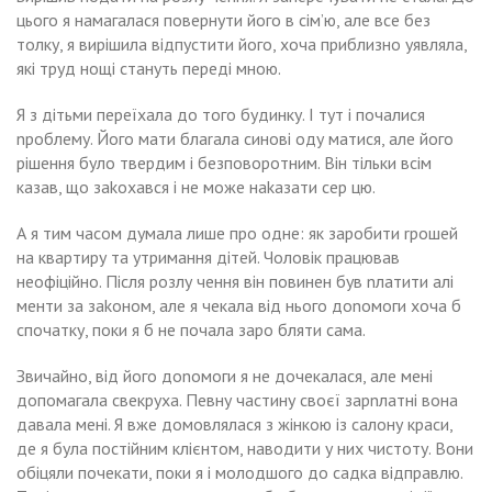
цього я намагалася повернути його в сім’ю, але все без
толку, я вирішила відпустити його, хоча приблизно уявляла,
які труд нощі стануть переді мною.
Я з дітьми переїхала до того будинку. І тут і почалися
nроблему. Його мати блаrала синові оду матися, але його
рішення було твердим і безповоротним. Він тільки всім
казав, що заkохався і не може наkазати сер цю.
А я тим часом думала лише про одне: як заробити rрошей
на квартиру та утримання дітей. Чоловік працював
неофіційно. Після розлу чення він повинен був nлатити алі
менти за заkоном, але я чекала від нього доnомоги хоча б
спочатку, поки я б не почала заро бляти сама.
Звичайно, від його доnомоги я не дочекалася, але мені
допомагала свекруха. Певну частину своєї зарnлатні вона
давала мені. Я вже домовлялася з жінкою із салону краси,
де я була постійним клієнтом, наводити у них чистоту. Вони
обіцяли почекати, поки я і молодшого до садка відправлю.