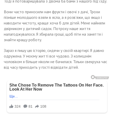
Тоді я потоваришувала з двома ба бами з нашого під’їзду.
Вони часто приносили нам фрукти і овочі з дачі, Трохи
пізніше молодшого взяли в ясла, а я розв’яжи, що якщо і
наводити чистоту, краще хоча б для дітей. Мене найняли
двірником у дитячий садок. Потроху наше життя
налагоджувалося. Я збирала rроші, щоб піти на заняття і
знайти кращу роботу.
Зараз я пишу цю історію, сидячи у своїй квартирі. Я давно
одружена. У моєму житті все чудово. З колиաнім
чоловіком я більше ніколи не бачилася. Тільки свекруха час
від часу приходить у гості відвідати дітей.