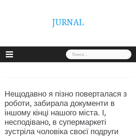
Skip
ГОЛОВНА
Україна
Світ
Неймовірно
Цікаво
Дім
Здоровя
Людина
Різне
to
content
JURNAL
Найти:
Нещодавно я пізно поверталася з
роботи, забирала документи в
іншому кінці нашого міста. І,
несподівано, в супермаркеті
зустріла чоловіка своєї подруги