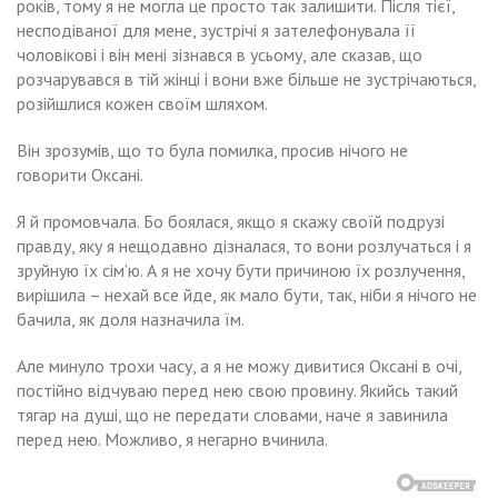
років, тому я не могла це просто так залишити. Після тієї,
несподіваної для мене, зустрічі я зателефонувала її
чоловікові і він мені зізнався в усьому, але сказав, що
розчарувався в тій жінці і вони вже більше не зустрічаються,
розійшлися кожен своїм шляхом.
Він зрозумів, що то була помилка, просив нічого не
говорити Оксані.
Я й промовчала. Бо боялася, якщо я скажу своїй подрузі
правду, яку я нещодавно дізналася, то вони розлучаться і я
зруйную їх сім’ю. А я не хочу бути причиною їх розлучення,
вирішила – нехай все йде, як мало бути, так, ніби я нічого не
бачила, як доля назначила їм.
Але минуло трохи часу, а я не можу дивитися Оксані в очі,
постійно відчуваю перед нею свою провину. Якийсь такий
тягар на душі, що не передати словами, наче я завинила
перед нею. Можливо, я негарно вчинила.