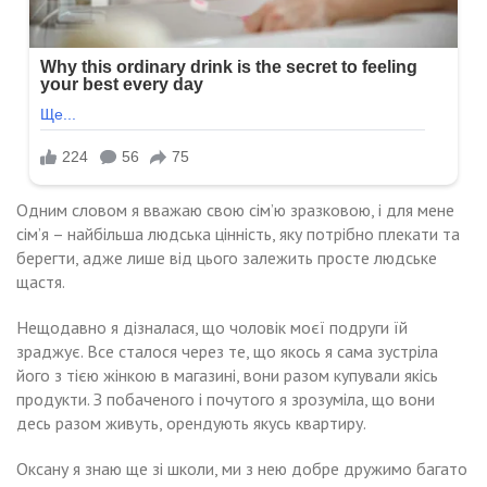
Одним словом я вважаю свою сім’ю зразковою, і для мене
сім’я – найбільша людська цінність, яку потрібно плекати та
берегти, адже лише від цього залежить просте людське
щастя.
Нещодавно я дізналася, що чоловік моєї подруги їй
зраджує. Все сталося через те, що якось я сама зустріла
його з тією жінкою в магазині, вони разом купували якісь
продукти. З побаченого і почутого я зрозуміла, що вони
десь разом живуть, орендують якусь квартиру.
Оксану я знаю ще зі школи, ми з нею добре дружимо багато