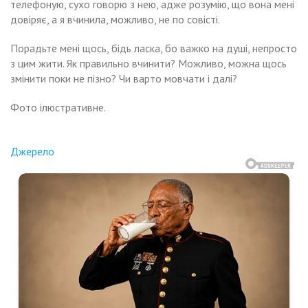
телефоную, сухо говорю з нею, адже розумію, що вона мені
довіряє, а я вчинила, можливо, не по совісті.
Порадьте мені щось, бідь ласка, бо важко на душі, непросто
з цим жити. Як правильно вчинити? Можливо, можна щось
змінити поки не пізно? Чи варто мовчати і далі?
Фото ілюстративне.
Джерело
Навигация
Люда
вернулася
ки
по
дому
му
ні
записям
боти.
дзвонила
нка
ма
идко
реодяrлася,
ла,
бігла
азала,