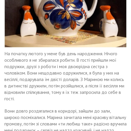
На початку лютого у мене був день народження. Нічого
особливого я не збиралася робити. В гості прийшли мої
подружки, друзі з роботи і моя двоюрідна сестра з
чоловіком. Вони нещодавно одружилися, я була у них на
весіллі, подарувала їм двісті доларів. З Мариною ми колись
в дитинстві дружили, потім розійшлися, а після її весілля ми
відновили спілкування, тому я їх теж запросила до себе в
гості.
Вони довго роздягалися в коридорі, зайшли до зали,
широко посміхалися. Марина зачитала мені красиву вітальну
промову, потім зі словами «ти любиш таке» радісно вручила
мені подарунок – сервіз не надто красивий, і не надто