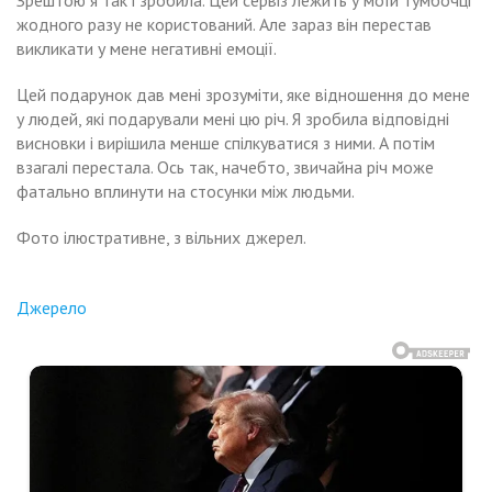
Зрештою я так і зробила. Цей сервіз лежить у моїй тумбочці
жодного разу не користований. Але зараз він перестав
викликати у мене негативні емоції.
Цей подарунок дав мені зрозуміти, яке відношення до мене
у людей, які подарували мені цю річ. Я зробила відповідні
висновки і вирішила менше спілкуватися з ними. А потім
взагалі перестала. Ось так, начебто, звичайна річ може
фатально вплинути на стосунки між людьми.
Фото ілюстративне, з вільних джерел.
Джерело