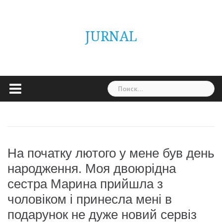
Skip
ГОЛОВНА
Україна
Світ
Неймовірно
Цікаво
Дім
Здоровя
Людина
Різне
to
content
JURNAL
Найти:
На початку лютого у мене був день
народження. Моя двоюрідна
сестра Марина прийшла з
чоловіком і принесла мені в
подарунок не дуже новий сервіз