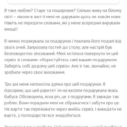
Я таке люблю? Старе та пошарпане? Скільки живу на білому
світі – ніколи в житті мені не дарували щось не зовсім нове.
Навіть не передати словами, які у мене всередині вирували
емоції!
Я чемно подякувала за подарунок і поклала його подалі від
своїх очей. Запросила гостей до столу, але настрій був
безповоротно зіпсований. Мені хотілося повернути їм цей
сервіз зі словами: «Користуйтесь самі вашим подарунком.
Заберіть собі додому цей сервіз». Але я так, звичайно, не
зробила через своє виховання.
Три дні мене непокоїла думка про цей подарунок. Я
підозрюю, що цей раритет їм на весілля подарувала якась
бабуся. Обговорила, ясна річ, це з подругами. Я завжди так
роблю. Вони порадили мені не ображатися і забути про це.
Не варто так переживати через якийсь сервіз. І викидати не
варто, у господарстві все знадобиться.