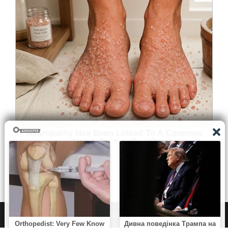
WordPress
|
Theme:
NewsAnchor
by aThemes.