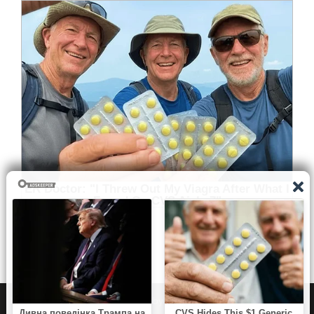
WordPress
|
Theme:
NewsAnchor
by aThemes.