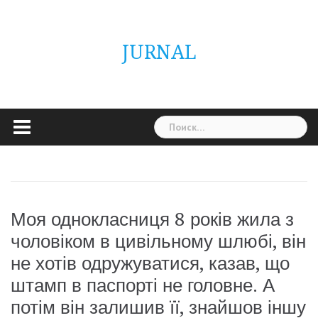
Skip
ГОЛОВНА
Україна
Світ
Неймовірно
Цікаво
Дім
Здоровя
Людина
Різне
to
content
JURNAL
Найти:
Моя однокласниця 8 років жила з
чоловіком в цивільному шлюбі, він
не хотів одружуватися, казав, що
штамп в паспорті не головне. А
потім він залишив її, знайшов іншу