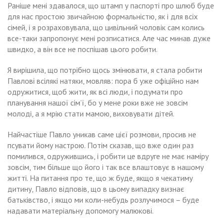
Раніше мені здавалося, що штамп у паспорті про шлюб буде
для нас простою звичайною формальністю, як і для всіх
сімей, і я розраховувала, що цивільний чоловік сам колись
все-таки запропонує мені розписатися. Але час минав дуже
швидко, а він все не поспішав цього робити.
Я вирішила, що потрібно щось змінювати, я стала робити
Павлові всілякі натяки, мовляв: пора б уже офіційно нам
одружитися, щоб жити, як всі люди, і подумати про
планування нашої сім’ї, бо у мене роки вже не зовсім
молоді, а я мрію стати мамою, виховувати дітей.
Найчастіше Павло уникав саме цієї розмови, просив не
псувати йому настрою. Потім сказав, що вже один раз
помилився, одружившись, і робити це вдруге не має наміру
зовсім, тим більше що його і так все влаштовує в нашому
житті. На питання про те, що ж буде, якщо я чекатиму
дитину, Павло відповів, що в цьому випадку визнає
батьківство, і якщо ми коли-небудь розлучимося – буде
надавати матеріальну допомогу малюкові.