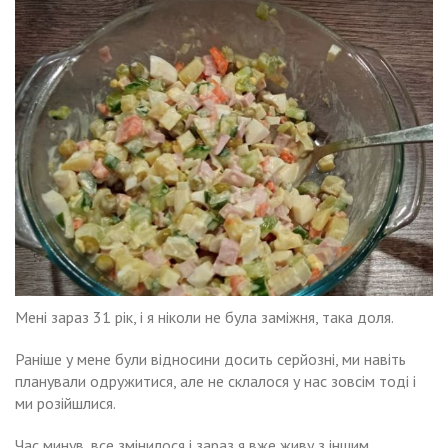
Мені зараз 31 рік, і я ніколи не була заміжня, така доля.
Раніше у мене були відносини досить серйозні, ми навіть
планували одружитися, але не склалося у нас зовсім тоді і
ми розійшлися.
Час минув, все змінилося і зараз я вже живу з іншим