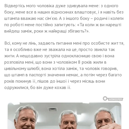
Відвертісь мого чоловіка дуже здивувала мене: з одного
боку, мене все в наших відносинах влаштовує, і я навіть без
штампа вважаю нас сім’єю. А з іншого боку – родичі і колеги
по роботі мене постійно запитують: «Та коли ж ви нарешті
вийдеш заміж, роки ж найкращі збігають?».
Всі, кому не лінь, задають питання мені про особисте життя,
та я особливо вже не зважала на це, просто звикла так
жити. А нещодавно зустріла однокласницю свою і вона
розповіла мені, що вони з чоловіком 8 років жили в
цивільному шлюбі, вона хотіла заміж, та чоловік говорив,
що штамп в паспорті значення немає, а потім через багато
років покинув її, пішов до іншої і через місяць вони
одружилися, бо він дуже кохав її.