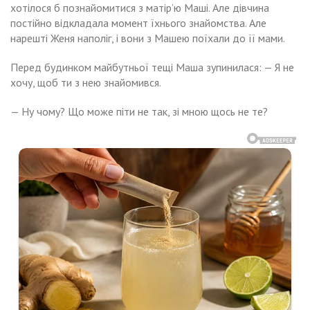
хотілося б познайомитися з матір’ю Маші. Але дівчина
постійно відкладала момент їхнього знайомства. Але
нарешті Женя наполіг, і вони з Машею поїхали до її мами.
Перед будинком майбутньої тещі Маша зупинилася: — Я не
хочу, щоб ти з нею знайомився.
— Ну чому? Що може піти не так, зі мною щось не те?