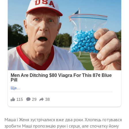
Маша і Женя зустрічалися вже два роки. Хлопець готувався
зробити Маші пропозицію руки і серця, але спочатку йому