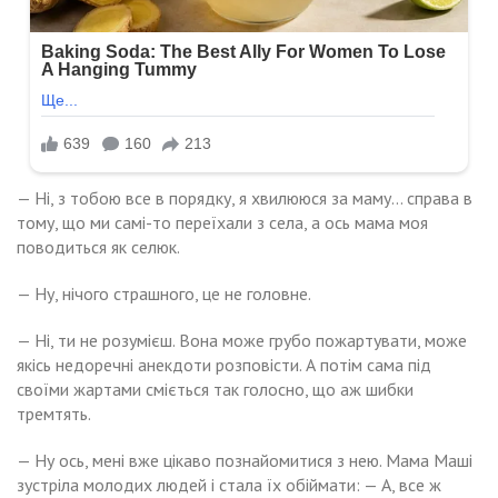
— Ні, з тобою все в порядку, я хвилююся за маму… справа в
тому, що ми самі-то переїхали з села, а ось мама моя
поводиться як селюк.
— Ну, нічого страшного, це не головне.
— Ні, ти не розумієш. Вона може грубо пожартувати, може
якісь недоречні анекдоти розповісти. А потім сама під
своїми жартами сміється так голосно, що аж шибки
тремтять.
— Ну ось, мені вже цікаво познайомитися з нею. Мама Маші
зустріла молодих людей і стала їх обіймати: — А, все ж