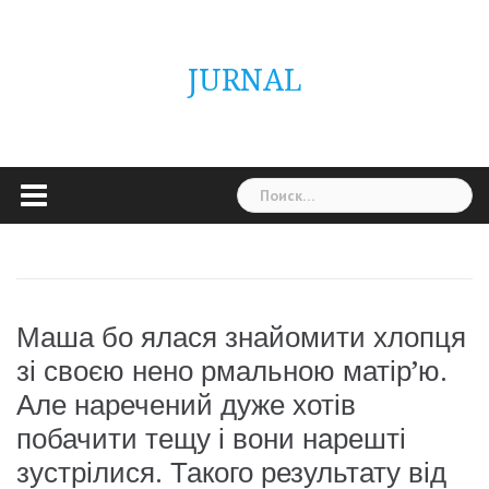
Skip
ГОЛОВНА
Україна
Світ
Неймовірно
Цікаво
Дім
Здоровя
Людина
Різне
to
content
JURNAL
Найти:
Маша бо ялася знайомити хлопця
зі своєю нено рмальною матір’ю.
Але наречений дуже хотів
побачити тещу і вони нарешті
зустрілися. Такого результату від