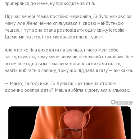
приперлися до мене, ну проходьте за стіл.
Під час вечері Маша постійно червоніла, їй було ніяково за
маму. Але Женя чемно спілкувався зі своєю майбутньою
тещєю. І тут вона стала розповідати одну свіжу історію:-
Їдемо ми по лісу, і тут мені закортіло в туалет.
Але я не хотіла виходити на вулицю, нічого мені себе
застуджувати, тому мене виручив невеликий стаканчик. Але
потім все одно всім з машини довелося виходити… ні,
навіть вибігати з салону, тому що піддала я газу — ах-ха-ха.
— Мамо, Та годі вже. Ти думаєш, що таке за столом
доречно розповідати? Маша вибігла з дому вся в сльозах.