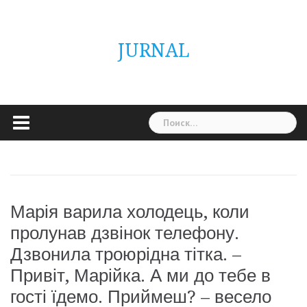
Skip
ГОЛОВНА
Україна
Світ
Неймовірно
Цікаво
Дім
Здоровя
Людина
Різне
to
content
JURNAL
Найти:
Марія варила холодець, коли
пролунав дзвінок телефону.
Дзвонила троюрідна тітка. –
Привіт, Марійка. А ми до тебе в
гості їдемо. Приймеш? – весело