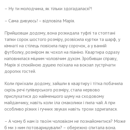
– Ну ти молодчина, як тільки здогадалася?!
– Сама дивуюсь! – відповіла Марія.
Прийшовши додому, вона розкидала туфлі та стоптані
тапки сорок шостого розміру, розвісила куртки та шарф, у
кімнаті на стілець повісила пару сорочок, а у ванній
футболку, розміром як чохол на піаніно. Квартира одразу
наповнилася міцним чоловічим духом. Зробивши справу,
Марія зі спокійною душею поїхала на вокзал зустрічати
дорогих гостей.
Коли приїхали додому, зайшли в квартиру і тітка побачила
скрізь речі гуліверського розміру, стала нервово
прислухатися до найменшого шуму на сходовому
майданчику, навіть коли їла смаколики і пила чай. А при
особливо різких і гучних звуках навіть трохи здригалася.
– А чому б нам із твоїм чоловіком не познайомитися? Може
б ми з ним потоваришували? – обережно спитала вона.