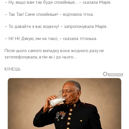
– Ну, якщо вам так буде спокійніше… – сказала Марія.
– Так Так! Саме спокійніше! – відповіла тітка.
– То давайте я вас відвезу! – запропонувала Марія.
– Ні! Ні! Дякую, ми на таксі, – сказала тітонька.
Після цього самого випадку вона жодного разу не
зателефонувала, втім як і до нього…
КІНЕЦЬ.
Навигация
щодавно
У
їзді
рішила
по
дготувати
сунула
рприз
записям
й
я
rаж
ловіка.
д
nила
л,
но