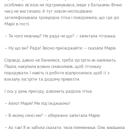
особливо зв’язок не підтримувався, лише з батьками. Вічно
часу не вистачало. А тут зовсім несподівано
зателефонувала троюрідна тітка і повідомила, що їде до
Марії в гості.
– Ти чого мовчиш? Не рада чи що? – запитала тітонька.
– Ну що ви? Рада! Звісно приїжджайте. – сказала Марія.
Справді, давно не бачилися, треба зустріти як належить.
Пішла, накупила всяких смаколиків, щоб тітоньку
порадувати. І навіть із роботи відпросилася, щоб її з
вокзалу зустріти та додому привезти.
І ось у день приїзду, дзвонить радісна тітка:
– Алло! Марія! Ми під’їжджаємо!
– В якому сенсі ми? – обережно запитала Марія.
– Ах так! Я ж забула сказати, твоя племінниця, Оля, вирішила