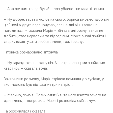
– А як же нам тепер бути? – розгублено спитала тітонька.
– Ну добре, зараз я чоловіка свого, Бориса вмовлю, щоб він
цієї ночі в друга переночував, але на дві він нізащо не
погодиться, – сказала Марія. – Він взагалі розлучатися не
любить, стає нервовим та підозрілим. Може вночі прийти і
сварку влаштувати, любить мене, тож і ревнує.
Тітонька розчаровано зітхнула.
– Ну гаразд, хоч на одну ніч. А завтра вранці ми знайдемо
квартиру. – сказала вона.
Закінчивши розмову, Марія стрілою помчала до сусідки, у
якої чоловік був під два метри на зріст.
– Марино, привіт! Позич одяг Віті та його взуття всього на
один день, – попросила Марія і розповіла свій задум.
Та розсміялася і сказала: