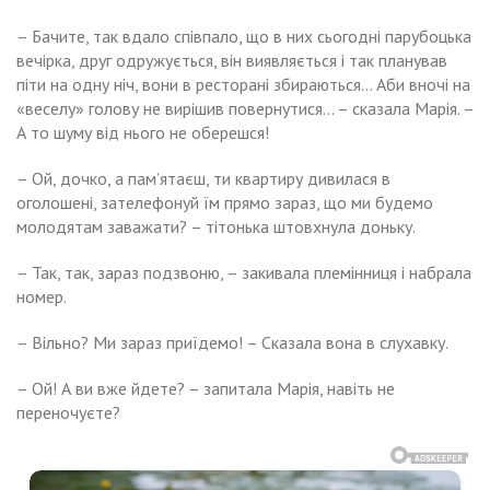
– Бачите, так вдало співпало, що в них сьогодні парубоцька
вечірка, друг одружується, він виявляється і так планував
піти на одну ніч, вони в ресторані збираються… Аби вночі на
«веселу» голову не вирішив повернутися… – сказала Марія. –
А то шуму від нього не оберешся!
– Ой, дочко, а пам’ятаєш, ти квартиру дивилася в
оголошені, зателефонуй їм прямо зараз, що ми будемо
молодятам заважати? – тітонька штовхнула доньку.
– Так, так, зараз подзвоню, – закивала племінниця і набрала
номер.
– Вільно? Ми зараз приїдемо! – Сказала вона в слухавку.
– Ой! А ви вже йдете? – запитала Марія, навіть не
переночуєте?