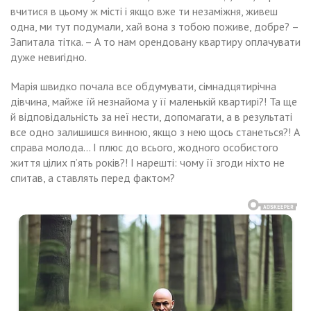
вчитися в цьому ж місті і якщо вже ти незаміжня, живеш
одна, ми тут подумали, хай вона з тобою поживе, добре? –
Запитала тітка. – А то нам орендовану квартиру оплачувати
дуже невигідно.
Марія швидко почала все обдумувати, сімнадцятирічна
дівчина, майже їй незнайома у її маленькій квартирі?! Та ще
й відповідальність за неї нести, допомагати, а в результаті
все одно залишишся винною, якщо з нею щось станеться?! А
справа молода… І плюс до всього, жодного особистого
життя цілих п’ять років?! І нарешті: чому її згоди ніхто не
спитав, а ставлять перед фактом?