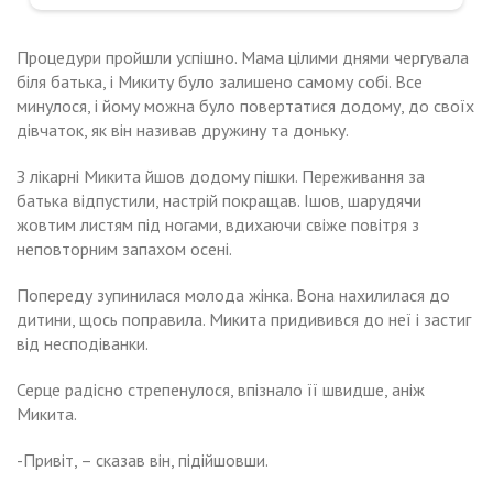
Процедури пройшли успішно. Мама цілими днями чергувала
біля батька, і Микиту було залишено самому собі. Все
минулося, і йому можна було повертатися додому, до своїх
дівчаток, як він називав дружину та доньку.
З лікарні Микита йшов додому пішки. Переживання за
батька відпустили, настрій покращав. Ішов, шарудячи
жовтим листям під ногами, вдихаючи свіже повітря з
неповторним запахом осені.
Попереду зупинилася молода жінка. Вона нахилилася до
дитини, щось поправила. Микита придивився до неї і застиг
від несподіванки.
Серце радісно стрепенулося, впізнало її швидше, аніж
Микита.
-Привіт, – сказав він, підійшовши.