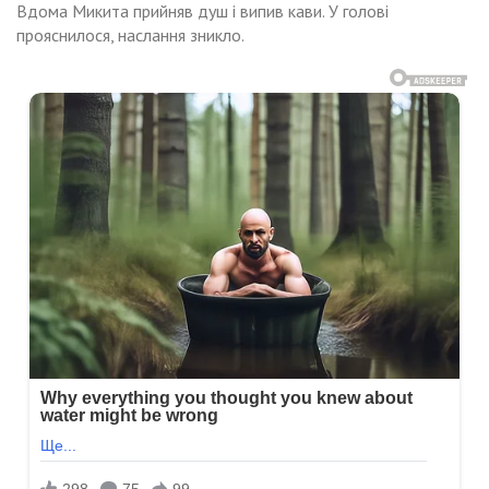
Вдома Микита прийняв душ і випив кави. У голові
прояснилося, наслання зникло.