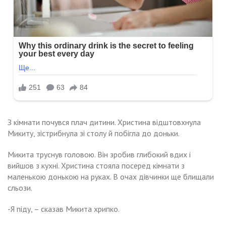
З кімнати почувся плач дитини. Христина відштовхнула
Микиту, зістрибнула зі столу й побігла до доньки.
Микита труснув головою. Він зробив глибокий вдих і
вийшов з кухні. Христина стояла посеред кімнати з
маленькою донькою на руках. В очах дівчинки ще блищали
сльози.
-Я піду, – сказав Микита хрипко.