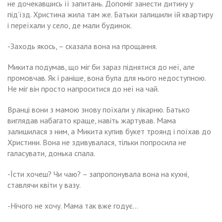
не дочекавшись її запитань. Допоміг занести дитину у
під’їзд. Христина жила там же. Батьки залишили їй квартиру
і переїхали у село, де мали будинок.
-Заходь якось, – сказала вона на прощання.
Микита подумав, що міг би зараз піднятися до неї, але
промовчав. Як і раніше, вона була для нього недоступною.
Не міг він просто напроситися до неї на чай.
Вранці вони з мамою знову поїхали у лікарню. Батько
виглядав набагато краще, навіть жартував. Мама
залишилася з ним, а Микита купив букет троянд і поїхав до
Христини. Вона не здивувалася, тільки попросила не
галасувати, донька спала.
-Їсти хочеш? Чи чаю? – запропонувала вона на кухні,
ставлячи квіти у вазу.
-Нічого не хочу. Мама так вже годує…