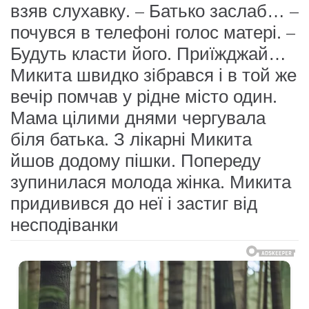
взяв слухавку. – Батько заслаб… –
почувся в телефоні голос матері. –
Будуть класти його. Приїжджай…
Микита швидко зібрався і в той же
вечір помчав у рідне місто один.
Мама цілими днями чергувала
біля батька. З лікарні Микита
йшов додому пішки. Попереду
зупинилася молода жінка. Микита
придивився до неї і застиг від
несподіванки