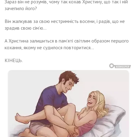
Зараз він не розумів, чому так кохав Христину, що так і ній
зачепило його?
Він жалкував за свою нестримність восени, і радів, що не
зрадив свою сім’ю…
А Христина залишиться в пам’яті світлим образом першого
кохання, якому не судилося повторитися…
КІНЕЦЬ.
Навигация
ра
Ми
йже
стила
по
ртоплю,
вемо
ли
записям
зом
дому
вернулася
екрухою.
нька.
имаюся
ано.