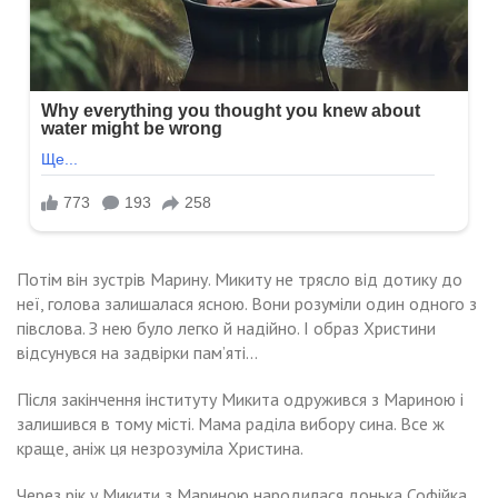
Потім він зустрів Марину. Микиту не трясло від дотику до
неї, голова залишалася ясною. Вони розуміли один одного з
півслова. З нею було легко й надійно. І образ Христини
відсунувся на задвірки пам’яті…
Після закінчення інституту Микита одружився з Мариною і
залишився в тому місті. Мама раділа вибору сина. Все ж
краще, аніж ця незрозуміла Христина.
Через рік у Микити з Мариною народилася донька Софійка.