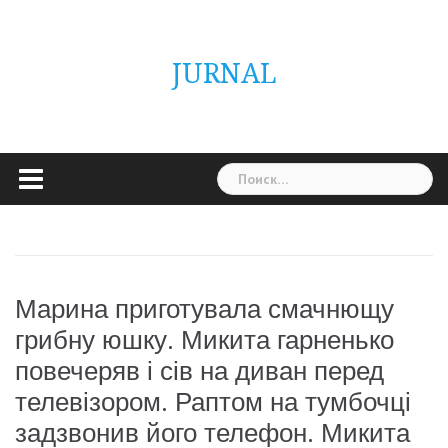
Skip
ГОЛОВНА
Україна
Світ
Неймовірно
Цікаво
Дім
Здоровя
Людина
Різне
to
content
JURNAL
Найти:
Марина приготувала смачнющу
грибну юшку. Микита гарненько
повечеряв і сів на диван перед
телевізором. Раптом на тумбочці
задзвонив його телефон. Микита