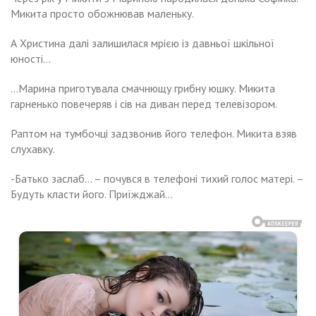
Микита просто обожнював маленьку.
А Христина далі залишилася мрією із давньої шкільної
юності…
…Марина приготувала смачнющу грибну юшку. Микита
гарненько повечеряв і сів на диван перед телевізором.
Раптом на тумбочці задзвонив його телефон. Микита взяв
слухавку.
-Батько заслаб… – почувся в телефоні тихий голос матері. –
Будуть класти його. Приїжджай…