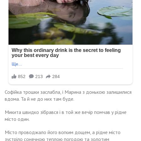
Софійка трошки заслабла, і Марина з донькою залишилися
вдома. Та й не до них там буде.
Микита швидко зібрався і в той же вечір помчав у рідне
місто один.
Місто проводжало його вогким дощем, а рідне місто
зустріло сонячною теплою погодою та золотим