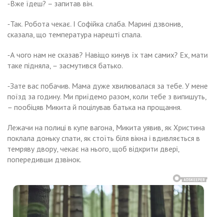
-Вже їдеш? – запитав він.
-Так. Робота чекає. І Софійка слаба. Марині дзвонив,
сказала, що температура нарешті спала.
-А чого нам не сказав? Навіщо кинув їх там самих? Ех, мати
таке підняла, – засмутився батько.
-Зате вас побачив. Мама дуже хвилювалася за тебе. У мене
поїзд за годину. Ми приїдемо разом, коли тебе з випишуть,
– пообіцяв Микита й поцілував батька на прощання.
Лежачи на полиці в купе вагона, Микита уявив, як Христина
поклала доньку спати, як стоїть біля вікна і вдивляється в
темряву двору, чекає на нього, щоб відкрити двері,
попередивши дзвінок.