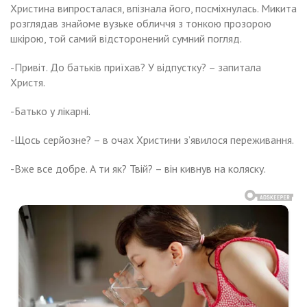
Христина випросталася, впізнала його, посміхнулась. Микита
розглядав знайоме вузьке обличчя з тонкою прозорою
шкірою, той самий відсторонений сумний погляд.
-Привіт. До батьків приїхав? У відпустку? – запитала
Христя.
-Батько у лікарні.
-Щось серйозне? – в очах Христини зʼявилося переживання.
-Вже все добре. А ти як? Твій? – він кивнув на коляску.