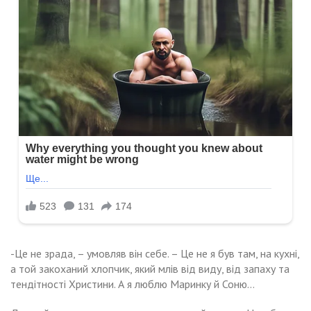
-Це не зрада, – умовляв він себе. – Це не я був там, на кухні,
а той закоханий хлопчик, який млів від виду, від запаху та
тендітності Христини. А я люблю Маринку й Соню…