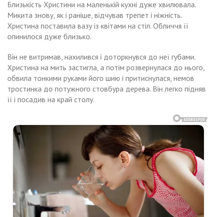
Близькість Христини на маленькій кухні дуже хвилювала.
Микита знову, як і раніше, відчував трепет і ніжність.
Христина поставила вазу із квітами на стіл. Обличчя її
опинилося дуже близько.
Він не витримав, нахилився і доторкнувся до неї губами.
Христина на мить застигла, а потім розвернулася до нього,
обвила тонкими руками його шию і притиснулася, немов
тростинка до потужного стовбура дерева. Він легко підняв
її і посадив на край столу.