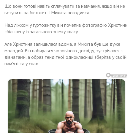
Що вони готові навіть сплачувати за навчання, якщо він не
вступить на бюджет. І Микита погодився.
Над ліжком у гуртожитку він почепив фотографію Христини,
збільшену із загального знімку класу.
Але Христина залишилася вдома, а Микита був ще дуже
молодий. Він набирався чоловічого досвіду, зустрічався з
дівчатами, а образ тендітної однокласниці зберігав у своїй
пам’яті та у снах.