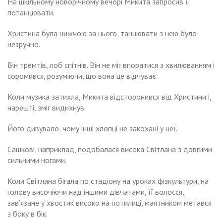
На шкільному новорічному вечорі Микита запросив її
потанцювати.
Христина була нижчою за нього, танцювати з нею було
незручно.
Він тремтів, лоб спітнів. Він не міг впоратися з хвилюванням і
соромився, розуміючи, що вона це відчуває.
Коли музика затихла, Микита відсторонився від Христини і,
нарешті, зміг видихнув.
Його дивувало, чому інші хлопці не закохані у неї.
Сашкові, наприклад, подобалася висока Світлана з довгими
сильними ногами.
Коли Світлана бігала по стадіону на уроках фізкультури, на
голову височіючи над іншими дівчатами, її волосся,
зав’язане у хвостик високо на потилиці, маятником метався
з боку в бік.