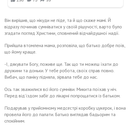
Він вирішив, що нікуди не піде, та й що скаже мамі. Й
відразу починав сумніватися у своїй рішучості, варто було
згадати погляд Христини, сповнений відчайдушної надії.
Прийшла втомлена мама, розповіла, що батько добре поїв,
що йому краще.
-І, дякувати Богу, поживе ще. Так що ти можеш їхати до
дружини та доньки. У тебе робота, своїх справ повно.
Вибач, що паніку підняла, зірвала тебе до нас.
Ось так зважилися всі його сумніви. Микита поїхав у ніч.
Перед від’їздом забіг до лікарні попрощатися із батьком.
Подарував у прийомному медсестрі коробку цукерок, і вона
провела його до палати. Батько виглядав бадьорим та
спокійним.