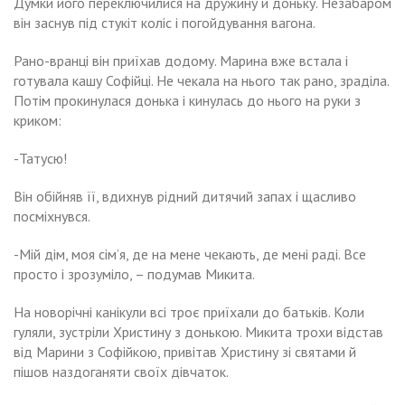
Думки його переключилися на дружину й доньку. Незабаром
він заснув під стукіт коліс і погойдування вагона.
Рано-вранці він приїхав додому. Марина вже встала і
готувала кашу Софійці. Не чекала на нього так рано, зраділа.
Потім прокинулася донька і кинулась до нього на руки з
криком:
-Татусю!
Він обійняв її, вдихнув рідний дитячий запах і щасливо
посміхнувся.
-Мій дім, моя сім’я, де на мене чекають, де мені раді. Все
просто і зрозуміло, – подумав Микита.
На новорічні канікули всі троє приїхали до батьків. Коли
гуляли, зустріли Христину з донькою. Микита трохи відстав
від Марини з Софійкою, привітав Христину зі святами й
пішов наздоганяти своїх дівчаток.