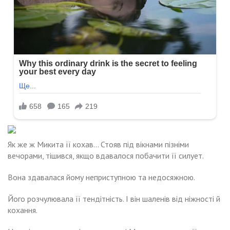
Як же ж Микита її кохав… Стояв під вікнами пізніми
вечорами, тішився, якщо вдавалося побачити її силует.
Вона здавалася йому неприступною та недосяжною.
Його розчулювала її тендітність. І він шаленів від ніжності й
кохання.