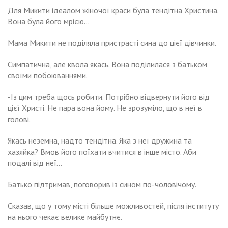
Для Микити ідеалом жіночої краси була тендітна Христина.
Вона була його мрією…
Мама Микити не поділяла пристрасті сина до цієї дівчинки.
Симпатична, але квола якась. Вона поділилася з батьком
своїми побоюваннями.
-Із цим треба щось робити. Потрібно відвернути його від
цієї Христі. Не пара вона йому. Не зрозуміло, що в неї в
голові.
Якась неземна, надто тендітна. Яка з неї дружина та
хазяйка? Вмов його поїхати вчитися в інше місто. Аби
подалі від неї…
Батько підтримав, поговорив із сином по-чоловічому.
Сказав, що у тому місті більше можливостей, після інституту
на нього чекає велике майбутнє.