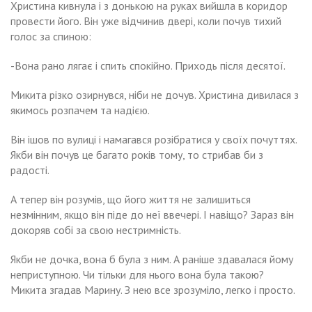
Христина кивнула і з донькою на руках вийшла в коридор
провести його. Він уже відчинив двері, коли почув тихий
голос за спиною:
-Вона рано лягає і спить спокійно. Приходь після десятої.
Микита різко озирнувся, ніби не дочув. Христина дивилася з
якимось розпачем та надією.
Він ішов по вулиці і намагався розібратися у своїх почуттях.
Якби він почув це багато років тому, то стрибав би з
радості.
А тепер він розумів, що його життя не залишиться
незмінним, якщо він піде до неї ввечері. І навіщо? Зараз він
докоряв собі за свою нестримність.
Якби не дочка, вона б була з ним. А раніше здавалася йому
неприступною. Чи тільки для нього вона була такою?
Микита згадав Марину. З нею все зрозуміло, легко і просто.